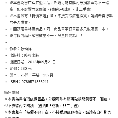
※本書為書店瑕疵退回品，外觀可能有髒污破損發黃等不一瑕
付款後全家取貨
疵，但不影響內文閱讀。(書約5-8成新，非二手書)
每筆NT$60，滿NT$499(含以上)免運費
※本書蓋有「特價不退」章，不接受瑕疵退換貨，請讀者自行斟
付款後7-11取貨
酌是否購買。
每筆NT$60，滿NT$499(含以上)免運費
※回頭晒書特惠商品，同一商品單筆訂單最多只能購買一本。
※每個商品回頭書數量不一，限量售完為止！
宅配
每筆NT$100，滿NT$499(含以上)免運費
作者：敖幼祥
出版社：時報出版
出版日期：2012年09月21日
定價：280 元
開本：25開／平裝／232頁
ISBN：9789571356211
銷售重點
※本書為書店瑕疵退回品，外觀可能有髒污破損發黃等不一瑕疵，
但不影響內文閱讀。(書約5-8成新，非二手書)
※本書蓋有「特價不退」章，不接受瑕疵退換貨，請讀者自行斟酌