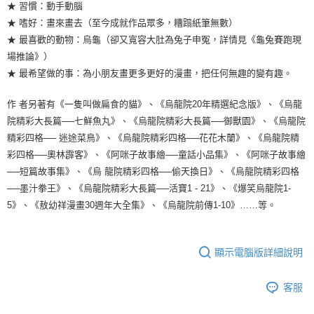
★ 習慣：動手動腦
★ 嗜好：畫來畫去（至今成就作品眾多，糟蹋紙筆無數）
★ 最喜歡的動物：烏龜（卻又寬容大肚為兔子申冤，詳情見《龜兔賽跑現
場推論》）
★ 最希望做的事：為小朋友畫更多更好的漫畫，把任何無趣的變有趣。
作 者另著有《一隻叫做扁食的貓》、《烏龍院20年精選紀念版》、《烏龍
院精彩大長篇──七鮮魚丸》、《烏龍院精彩大長篇──御獸園》、《烏龍院
精彩四格── 迷途菜鳥》、《烏龍院精彩四格──花花木蘭》、《烏龍院精
彩四格──奧林霹客》、《阿咪子故事繪──童話小品集》、《阿咪子故事繪
──短篇故事集》、《烏 龍院精彩四格──偷天換日》、《烏龍院精彩四格
──墨汁拳王》、《烏龍院精彩大長篇──活寶1 - 21》、《爆笑烏龍院1-
5》、《敖幼祥漫畫30週年大全集》、《烏龍院前傳1-10》……等。
顯示電腦版詳細說明
客服