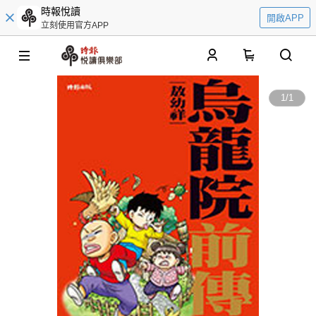
時報悅讀
開啟APP
立刻使用官方APP
0
1
/
1