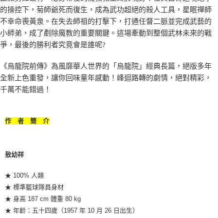
的操控下，菊師爺死而復生，成為武功超絕的殺人工具，星眠禪師
不幸命喪黃泉。在失去師祖的打擊下，打通任督二脈並完成武藝的
小師弟，成了剷除魔教的重要關鍵。這場牽動到整個武林未來的戰
爭，最後的勝利者究竟會是誰呢?
《烏龍院前傳》為風靡華人世界的「烏龍院」經典長篇，絕版多年
全新上色重發，讓你回味童年感動！峰迴路轉的劇情，絕對精彩，
千萬不能錯過！
作 者 簡 介
敖幼祥
★ 100% 人類
★ 標準籃球隊員身材
★ 身高 187 cm 體重 80 kg
★ 年齡：五十四歲（1957 年 10 月 26 日出生）