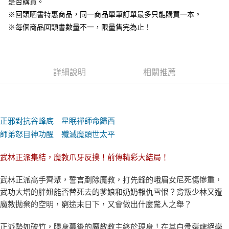
是否購買。
※回頭晒書特惠商品，同一商品單筆訂單最多只能購買一本。
※每個商品回頭書數量不一，限量售完為止！
詳細說明
相關推薦
正邪對抗谷峰底 星眠禪師命歸西
師弟怒目神功醒 殲滅魔頭世太平
武林正派集結，魔教爪牙反撲！前傳精彩大結局！
武林正派高手齊聚，誓言剷除魔教，打先鋒的峨眉女尼死傷慘重，
武功大增的胖妞能否替死去的爹娘和奶奶報仇雪恨？背叛少林又遭
魔教拋棄的空明，窮途末日下，又會做出什麼驚人之舉？
正派勢如破竹，隱身幕後的魔教教主終於現身！在其白骨還魂絕學