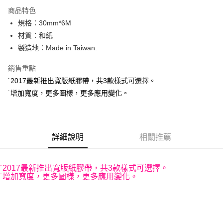
運送方式
商品特色
規格：30mm*6M
付款後全家取貨
材質：和紙
每筆NT$60，滿NT$499(含以上)免運費
製造地：Made in Taiwan.
付款後7-11取貨
銷售重點
每筆NT$60，滿NT$499(含以上)免運費
˙2017最新推出寬版紙膠帶，共3款樣式可選擇。
宅配
˙增加寬度，更多圖樣，更多應用變化。
每筆NT$100，滿NT$499(含以上)免運費
詳細說明
相關推薦
˙2017最新推出寬版紙膠帶，共3款樣式可選擇。
˙增加寬度，更多圖樣，更多應用變化。