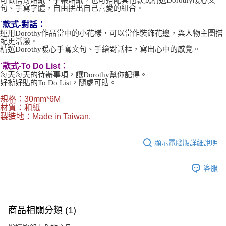
可做信封貼紙、手帳貼紙，也可搭配其他款式精選Dorothy暖心文
句、手寫字體，自由拼出自己喜愛的組合。
˙款式-對話：
運用Dorothy作品當中的小花樣，可以當作裝飾花邊，與人物主圖搭
配更活潑。
精選Dorothy暖心手寫文句、手繪對話框，寫出心中的感覺。
˙款式-To Do List：
每天每天的待辦事項，讓Dorothy幫你記得。
好撕好貼的To Do List，隨處可貼。
規格：30mm*6M
材質：和紙
製造地：Made in Taiwan.
顯示電腦版詳細說明
客服
商品相關分類 (1)