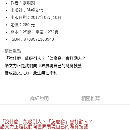
作者：劉炯朗
付款後全家取貨
出版社：時報文化
每筆NT$60，滿NT$499(含以上)免運費
出版日期：2017年02月10日
付款後7-11取貨
定價：280 元
每筆NT$60，滿NT$499(含以上)免運費
開本：25開／平裝／272頁
ISBN：9789571368948
宅配
每筆NT$100，滿NT$499(含以上)免運費
銷售重點
「說什麼」能吸引人？「怎麼寫」會打動人？
語文力正是我們向世界展現自己的隨身技藝
養成語文六力，此生無往不利
詳細說明
相關推薦
「說什麼」能吸引人？「怎麼寫」會打動人？
語文力正是我們向世界展現自己的隨身技藝