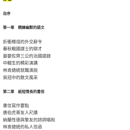
自序
第一章 精鍊幽默的語文
折衝樽俎的外交辭令
春秋戰國謀士的辯才
晏嬰佐齊三公的治國語錄
中輟生的精彩演講
林肯總統就職演說
吳冠中的散文風采
第二章 紙短情長的書信
書信寫作要點
唐伯虎寄友人尺牘
納蘭性德與摯友的詩詞唱和
林肯總統的私人信函