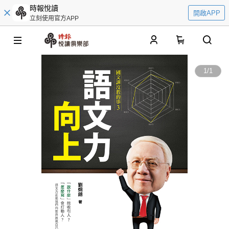
時報悅讀
開啟APP
立刻使用官方APP
0
1
/
1