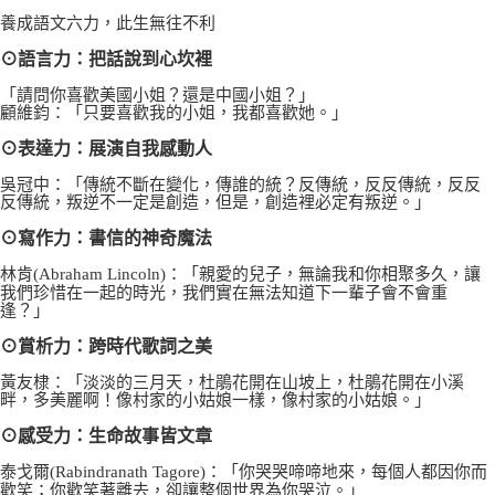
養成語文六力，此生無往不利
⊙語言力：把話說到心坎裡
「請問你喜歡美國小姐？還是中國小姐？」
顧維鈞：「只要喜歡我的小姐，我都喜歡她。」
⊙表達力：展演自我感動人
吳冠中：「傳統不斷在變化，傳誰的統？反傳統，反反傳統，反反
反傳統，叛逆不一定是創造，但是，創造裡必定有叛逆。」
⊙寫作力：書信的神奇魔法
林肯(Abraham Lincoln)：「親愛的兒子，無論我和你相聚多久，讓
我們珍惜在一起的時光，我們實在無法知道下一輩子會不會重
逢？」
⊙賞析力：跨時代歌詞之美
黃友棣：「淡淡的三月天，杜鵑花開在山坡上，杜鵑花開在小溪
畔，多美麗啊！像村家的小姑娘一樣，像村家的小姑娘。」
⊙感受力：生命故事皆文章
泰戈爾(Rabindranath Tagore)：「你哭哭啼啼地來，每個人都因你而
歡笑；你歡笑著離去，卻讓整個世界為你哭泣。」