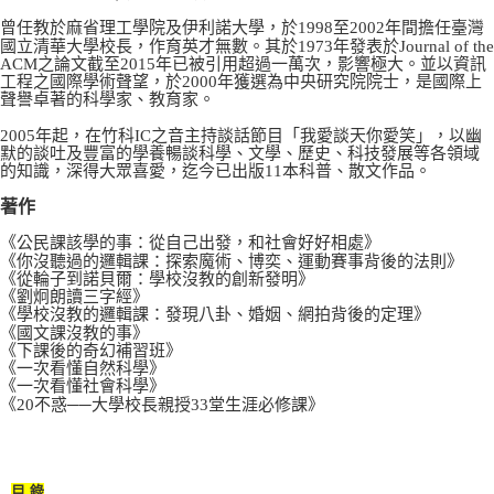
曾任教於麻省理工學院及伊利諾大學，於1998至2002年間擔任臺灣
國立清華大學校長，作育英才無數。其於1973年發表於Journal of the
ACM之論文截至2015年已被引用超過一萬次，影響極大。並以資訊
工程之國際學術聲望，於2000年獲選為中央研究院院士，是國際上
聲譽卓著的科學家、教育家。
2005年起，在竹科IC之音主持談話節目「我愛談天你愛笑」，以幽
默的談吐及豐富的學養暢談科學、文學、歷史、科技發展等各領域
的知識，深得大眾喜愛，迄今已出版11本科普、散文作品。
著作
《公民課該學的事：從自己出發，和社會好好相處》
《你沒聽過的邏輯課：探索魔術、博奕、運動賽事背後的法則》
《從輪子到諾貝爾：學校沒教的創新發明》
《劉炯朗讀三字經》
《學校沒教的邏輯課：發現八卦、婚姻、網拍背後的定理》
《國文課沒教的事》
《下課後的奇幻補習班》
《一次看懂自然科學》
《一次看懂社會科學》
《20不惑──大學校長親授33堂生涯必修課》
目 錄