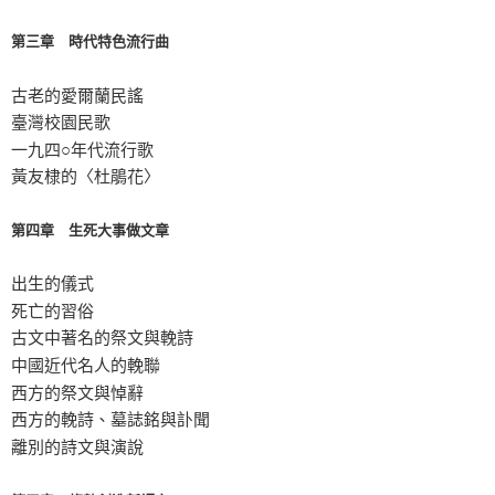
第三章 時代特色流行曲
古老的愛爾蘭民謠
臺灣校園民歌
一九四○年代流行歌
黃友棣的〈杜鵑花〉
第四章 生死大事做文章
出生的儀式
死亡的習俗
古文中著名的祭文與輓詩
中國近代名人的輓聯
西方的祭文與悼辭
西方的輓詩、墓誌銘與訃聞
離別的詩文與演說