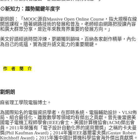
⊙新知力：趨勢關鍵年度字
劉炯朗：「MOOC源自Massive Open Online Course，指大規模在線
開放課程。隨著網路技術的發展和普及，老師經由網路把授課內容
和廣大群眾分享，是近年來教育界重要的發展方向。」
美文好語經過時間淬煉，更顯獨到韻味，百納各家創作精華，內化
為自己的底蘊，實為提升語文能力的重要關鍵。
作 者 簡 介
劉炯朗
麻省理工學院電腦博士。
為國際知名的電腦資訊學者，在即時系統、電腦輔助設計、VLSI佈
局、組合最佳化、離散數學等領域均有傑出之貢獻。曾先後當選美
國電子電機工程師學會(IEEE)會士、美國計算機協會(ACM)傑出會
員。2011年榮獲有「電子設計自動化界的諾貝爾獎」之稱的卡夫曼
獎(Phil Kaufman Award)；2014年獲IEEE基爾霍夫獎(Gustav Robert
Kirchhoff Award)；2015年獲中國計算機科學協會海外傑出貢獻獎。