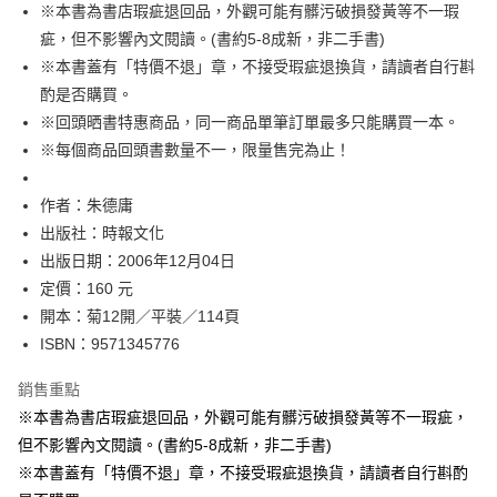
※本書為書店瑕疵退回品，外觀可能有髒污破損發黃等不一瑕
付款後全家取貨
疵，但不影響內文閱讀。(書約5-8成新，非二手書)
每筆NT$60，滿NT$499(含以上)免運費
※本書蓋有「特價不退」章，不接受瑕疵退換貨，請讀者自行斟
付款後7-11取貨
酌是否購買。
每筆NT$60，滿NT$499(含以上)免運費
※回頭晒書特惠商品，同一商品單筆訂單最多只能購買一本。
※每個商品回頭書數量不一，限量售完為止！
宅配
每筆NT$100，滿NT$499(含以上)免運費
作者：朱德庸
出版社：時報文化
出版日期：2006年12月04日
定價：160 元
開本：菊12開／平裝／114頁
ISBN：9571345776
銷售重點
※本書為書店瑕疵退回品，外觀可能有髒污破損發黃等不一瑕疵，
但不影響內文閱讀。(書約5-8成新，非二手書)
※本書蓋有「特價不退」章，不接受瑕疵退換貨，請讀者自行斟酌