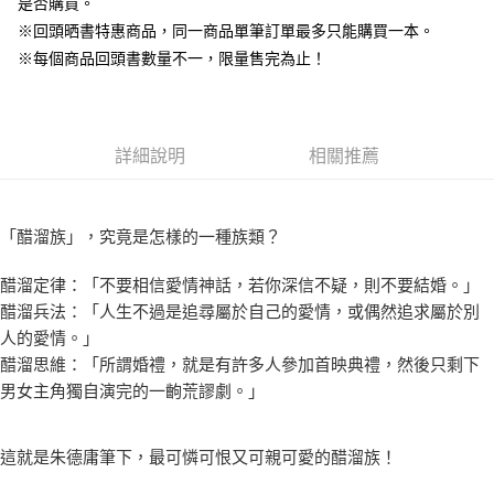
是否購買。
※回頭晒書特惠商品，同一商品單筆訂單最多只能購買一本。
※每個商品回頭書數量不一，限量售完為止！
詳細說明
相關推薦
「醋溜族」，究竟是怎樣的一種族類？
醋溜定律：「不要相信愛情神話，若你深信不疑，則不要結婚。」
醋溜兵法：「人生不過是追尋屬於自己的愛情，或偶然追求屬於別
人的愛情。」
醋溜思維：「所謂婚禮，就是有許多人參加首映典禮，然後只剩下
男女主角獨自演完的一齣荒謬劇。」
這就是朱德庸筆下，最可憐可恨又可親可愛的醋溜族！