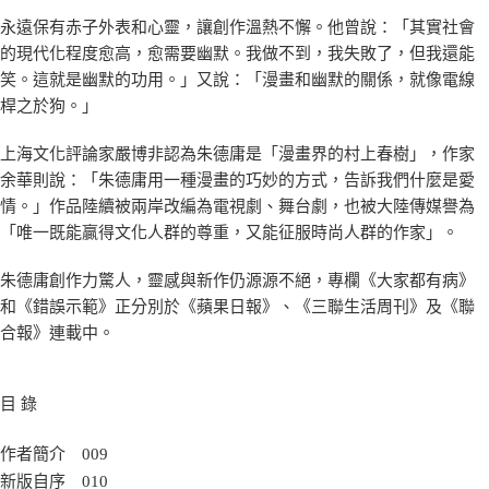
永遠保有赤子外表和心靈，讓創作溫熱不懈。他曾說：「其實社會
的現代化程度愈高，愈需要幽默。我做不到，我失敗了，但我還能
笑。這就是幽默的功用。」又說：「漫畫和幽默的關係，就像電線
桿之於狗。」
上海文化評論家嚴博非認為朱德庸是「漫畫界的村上春樹」，作家
余華則說：「朱德庸用一種漫畫的巧妙的方式，告訴我們什麼是愛
情。」作品陸續被兩岸改編為電視劇、舞台劇，也被大陸傳媒譽為
「唯一既能贏得文化人群的尊重，又能征服時尚人群的作家」。
朱德庸創作力驚人，靈感與新作仍源源不絕，專欄《大家都有病》
和《錯誤示範》正分別於《蘋果日報》、《三聯生活周刊》及《聯
合報》連載中。
目 錄
作者簡介 009
新版自序 010