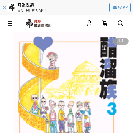
時報悅讀
開啟APP
立刻使用官方APP
0
1
/
1