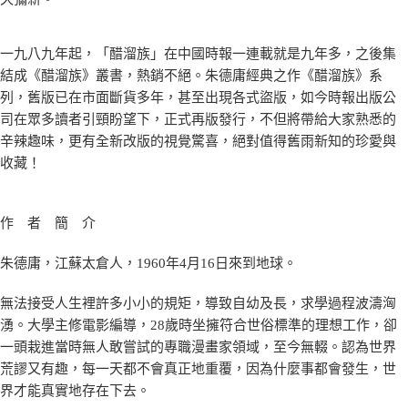
一九八九年起，「醋溜族」在中國時報一連載就是九年多，之後集
結成《醋溜族》叢書，熱銷不絕。朱德庸經典之作《醋溜族》系
列，舊版已在市面斷貨多年，甚至出現各式盜版，如今時報出版公
司在眾多讀者引頸盼望下，正式再版發行，不但將帶給大家熟悉的
辛辣趣味，更有全新改版的視覺驚喜，絕對值得舊雨新知的珍愛與
收藏！
作 者 簡 介
朱德庸，江蘇太倉人，1960年4月16日來到地球。
無法接受人生裡許多小小的規矩，導致自幼及長，求學過程波濤洶
湧。大學主修電影編導，28歲時坐擁符合世俗標準的理想工作，卻
一頭栽進當時無人敢嘗試的專職漫畫家領域，至今無輟。認為世界
荒謬又有趣，每一天都不會真正地重覆，因為什麼事都會發生，世
界才能真實地存在下去。