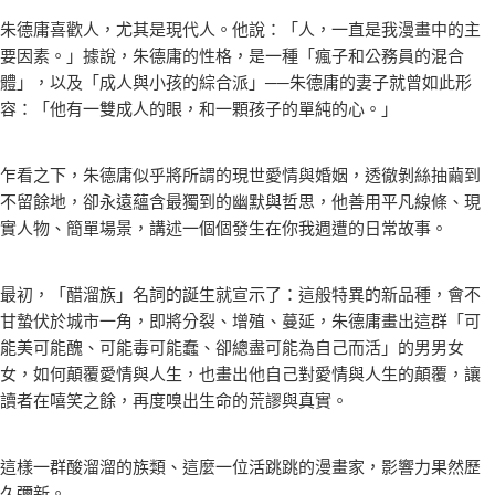
朱德庸喜歡人，尤其是現代人。他說：「人，一直是我漫畫中的主
要因素。」據說，朱德庸的性格，是一種「瘋子和公務員的混合
體」，以及「成人與小孩的綜合派」──朱德庸的妻子就曾如此形
容：「他有一雙成人的眼，和一顆孩子的單純的心。」
乍看之下，朱德庸似乎將所謂的現世愛情與婚姻，透徹剝絲抽繭到
不留餘地，卻永遠蘊含最獨到的幽默與哲思，他善用平凡線條、現
實人物、簡單場景，講述一個個發生在你我週遭的日常故事。
最初，「醋溜族」名詞的誕生就宣示了：這般特異的新品種，會不
甘蟄伏於城市一角，即將分裂、增殖、蔓延，朱德庸畫出這群「可
能美可能醜、可能毒可能蠢、卻總盡可能為自己而活」的男男女
女，如何顛覆愛情與人生，也畫出他自己對愛情與人生的顛覆，讓
讀者在嘻笑之餘，再度嗅出生命的荒謬與真實。
這樣一群酸溜溜的族類、這麼一位活跳跳的漫畫家，影響力果然歷
久彌新。