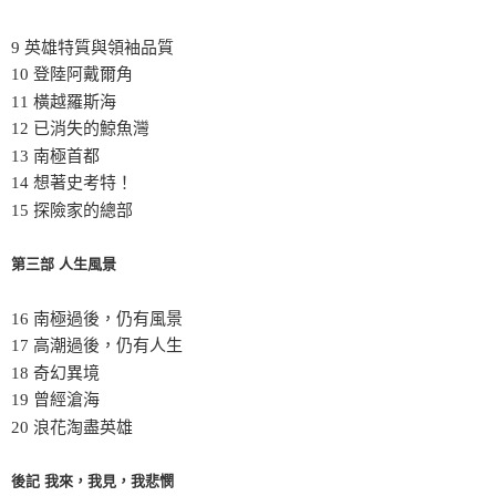
9 英雄特質與領袖品質
10 登陸阿戴爾角
11 橫越羅斯海
12 已消失的鯨魚灣
13 南極首都
14 想著史考特！
15 探險家的總部
第三部 人生風景
16 南極過後，仍有風景
17 高潮過後，仍有人生
18 奇幻異境
19 曾經滄海
20 浪花淘盡英雄
後記 我來，我見，我悲憫