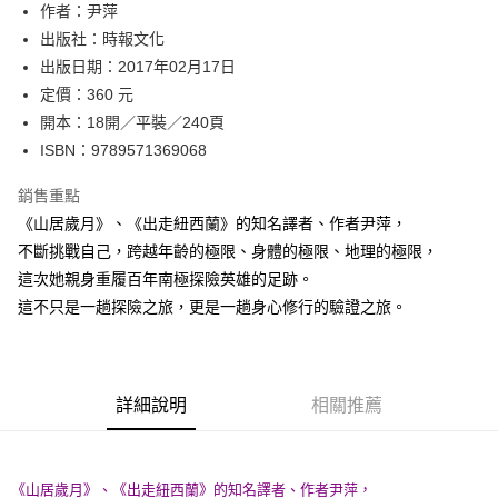
作者：尹萍
付款後全家取貨
出版社：時報文化
每筆NT$60，滿NT$499(含以上)免運費
出版日期：2017年02月17日
付款後7-11取貨
定價：360 元
每筆NT$60，滿NT$499(含以上)免運費
開本：18開／平裝／240頁
ISBN：9789571369068
宅配
每筆NT$100，滿NT$499(含以上)免運費
銷售重點
《山居歲月》、《出走紐西蘭》的知名譯者、作者尹萍，
不斷挑戰自己，跨越年齡的極限、身體的極限、地理的極限，
這次她親身重履百年南極探險英雄的足跡。
這不只是一趟探險之旅，更是一趟身心修行的驗證之旅。
詳細說明
相關推薦
《山居歲月》、《出走紐西蘭》的知名譯者、作者尹萍，