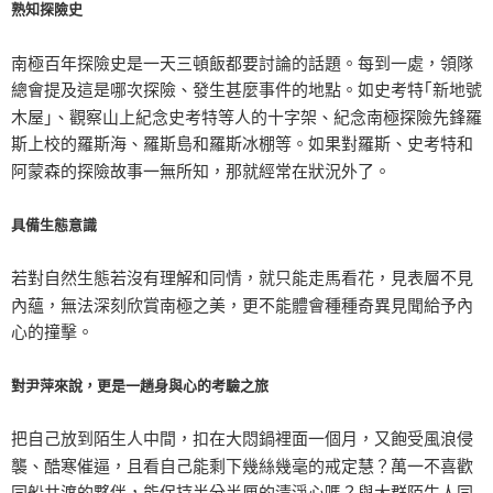
熟知探險史
南極百年探險史是一天三頓飯都要討論的話題。每到一處，領隊
總會提及這是哪次探險、發生甚麼事件的地點。如史考特｢新地號
木屋｣、觀察山上紀念史考特等人的十字架、紀念南極探險先鋒羅
斯上校的羅斯海、羅斯島和羅斯冰棚等。如果對羅斯、史考特和
阿蒙森的探險故事一無所知，那就經常在狀況外了。
具備生態意識
若對自然生態若沒有理解和同情，就只能走馬看花，見表層不見
內蘊，無法深刻欣賞南極之美，更不能體會種種奇異見聞給予內
心的撞擊。
對尹萍來說，更是一趟身與心的考驗之旅
把自己放到陌生人中間，扣在大悶鍋裡面一個月，又飽受風浪侵
襲、酷寒催逼，且看自己能剩下幾絲幾毫的戒定慧？萬一不喜歡