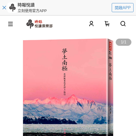
時報悅讀
開啟APP
立刻使用官方APP
0
1
/
1