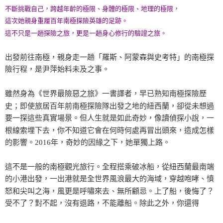
不斷挑戰自己，跨越年齡的極限、身體的極限、地理的極限，
這次她親身重履百年南極探險英雄的足跡。
這不只是一趟探險之旅，更是一趟身心修行的驗證之旅。
出發前往南極，親身走一趟「羅斯、阿蒙森與史考特」的南極探
險行程，是尹萍始料未及之事。
雖然身為《世界最險惡之旅》一書譯者，早已熟知南極探險歷
史；即使旅居百年前南極探險隊出發之地的紐西蘭，卻從未想過
要一探這些真實場景。但人生就是如此奇妙，像讀偵探小說，一
根線索埋下去，你不知道它會在何時何處再冒出頭來，造成怎樣
的影響。2016年，奇妙的因緣之下，她單獨上路。
這不是一般的南極觀光旅行。全程搭乘破冰船，從紐西蘭最南端
的小港出發，一出港就是全世界風浪最大的海域，穿越咆哮、憤
怒和尖叫之海，風更是呼嘯來去、無所顧忌。上了船，後悔了？
受不了？對不起，沒有退路，不能離船。除此之外，你還得