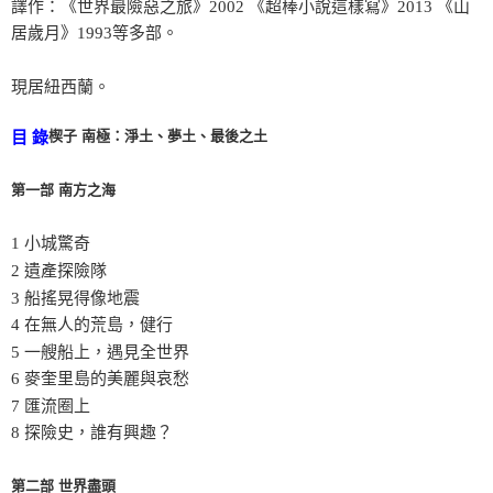
譯作：《世界最險惡之旅》2002 《超棒小說這樣寫》2013 《山
居歲月》1993等多部。
現居紐西蘭。
楔子 南極：淨土、夢土、最後之土
目 錄
第一部 南方之海
1 小城驚奇
2 遺產探險隊
3 船搖晃得像地震
4 在無人的荒島，健行
5 一艘船上，遇見全世界
6 麥奎里島的美麗與哀愁
7 匯流圈上
8 探險史，誰有興趣？
第二部 世界盡頭