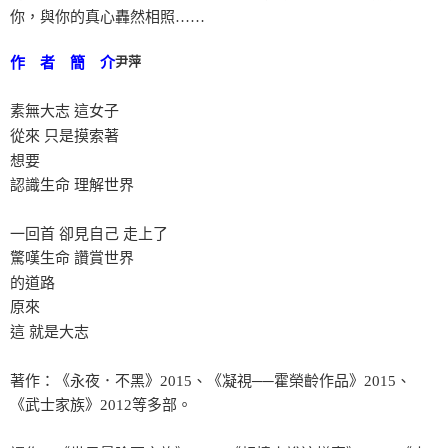
你，與你的真心轟然相照……
尹萍
作 者 簡 介
素無大志 這女子
從來 只是摸索著
想要
認識生命 理解世界
一回首 卻見自己 走上了
驚嘆生命 讚賞世界
的道路
原來
這 就是大志
著作：《永夜．不黑》2015、《凝視──霍榮齡作品》2015、
《武士家族》2012等多部。