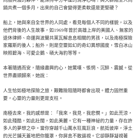
同船共渡的夥伴，能保持半分半厘的清淨心嗎？與大群陌生人同
鍋共煮一個多月，出來的自己會變得更柔軟還是更堅硬？
船上，她與來自全世界的人同處，看見每個人不同的樣貌，以及
他們背後的人生故事，如1969年曾於高雄上岸的美國人、無家的
退休律師、命運與波蘭共黨瓦解息息相關的男孩，以及南極探險
家羅斯的後人；船外，則是空靈如幻的奇幻異想國度，雪白冰山
映照碧海、可愛企鵝、碩大海豹等等。
本著隨遇而安，隨緣盡興的心，她驚嘆、悵惘、沉醉、震撼。從
世界盡頭歸來，她說：
人生恰如極地探險之旅，艱難險阻隨時都會出現。體力固然重
要，心靈的力量則更是支柱。
南極去來，我的感想是：「我來，我見，我悲憫。」如此荒涼，
如此殘酷，如此壯闊，如此美麗。它有一種神祕的力量，存在許
多人的夢想之中。當你穿越千山萬水狂風巨浪，航抵彼岸，淨土
的光芒鋪天蓋地把你籠罩，你屏息不敢逼視。它卻靜靜凝視著