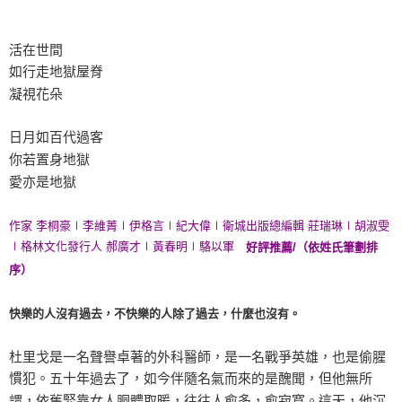
活在世間
如行走地獄屋脊
凝視花朵
日月如百代過客
你若置身地獄
愛亦是地獄
作家 李桐豪∣李維菁∣伊格言∣紀大偉∣衛城出版總編輯 莊瑞琳∣胡淑雯
∣格林文化發行人 郝廣才∣黃春明∣駱以軍
好評推薦/（依姓氏筆劃排
序）
快樂的人沒有過去，不快樂的人除了過去，什麼也沒有。
杜里戈是一名聲譽卓著的外科醫師，是一名戰爭英雄，也是偷腥
慣犯。五十年過去了，如今伴隨名氣而來的是醜聞，但他無所
謂，依舊緊靠女人胴體取暖，往往人愈多，愈寂寞。這天，他沉