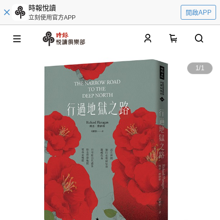
時報悅讀
開啟APP
立刻使用官方APP
0
1
/
1