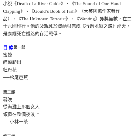
小說《Death of a River Guide》、《The Sound of One Hand
Clapping》、《Gould’s Book of Fish》（大英國協作家獎作
品）、《The Unknown Terrorist》、《Wanting》獲獎無數，在二
十六國印行。他的父親死於費納根完成《行過地獄之路》那天，
是泰緬死亡鐵路的存活戰俘。
第一部
目 錄
蜜蜂
醉顛爬出
牡丹花
──松尾芭蕉
第二部
暮晚
從海灘上那個女人
傾倒在整個夜浪上
──小林一茶