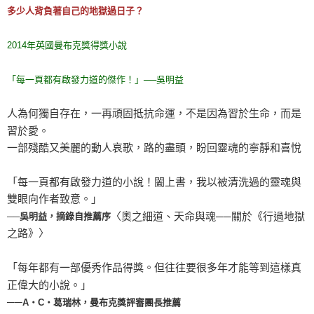
多少人背負著自己的地獄過日子？
2014年英國曼布克獎得獎小說
「每一頁都有啟發力道的傑作！」──吳明益
人為何獨自存在，一再頑固抵抗命運，不是因為習於生命，而是
習於愛。
一部殘酷又美麗的動人哀歌，路的盡頭，盼回靈魂的寧靜和喜悅
「每一頁都有啟發力道的小說！闔上書，我以被清洗過的靈魂與
雙眼向作者致意。」
──吳明益，摘錄自推薦序
〈奧之細道、天命與魂──關於《行過地獄
之路》〉
「每年都有一部優秀作品得獎。但往往要很多年才能等到這樣真
正偉大的小說。」
──
A‧C‧葛瑞林，曼布克獎評審團長推薦