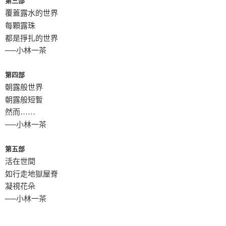
第三部
覆蓋露水的世界
每顆露珠
都是掙扎的世界
──小林一茶
第四部
朝露般世界
朝露般短暫
然而……
──小林一茶
第五部
活在世間
如行走地獄屋脊
凝視花朵
──小林一茶