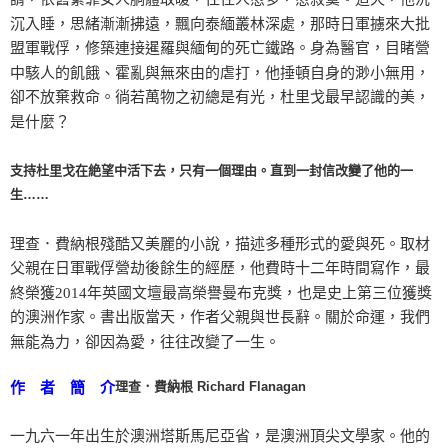
沉入睡，思緒漸漸拂遠，飄向泰緬叢林深處，那時日軍擄來大批
盟軍戰俘，修築連接暹羅與緬甸的死亡鐵路。身為醫官，目睹營
中駭人的飢餓、霍亂與無來由的虐打，他捶頓自身的渺小無用，
卻不放棄救命。徜若萬物之初總是有光，杜里戈最早認識的美，
是什麼？
支持杜里戈在絶望中活下去，只有一個理由。直到一封信改變了他的一
生……
理查．費納根殘酷又美麗的小說，描述多種形式的愛與死。取材
父親在日軍戰俘營劫後餘生的經歷，他費時十二年時間寫作，最
終榮獲2014年英國文壇最高榮譽曼布克獎，也是史上第三位獲獎
的澳洲作家。書出版當天，作者父親與世長辭。關於命運，我們
無能為力，卻因為愛，往往改變了一生。
理查．費納根 Richard Flanagan
作 者 簡 介
一九六一年出生於澳洲塔斯馬尼亞省，是澳洲頂尖文學家。他的