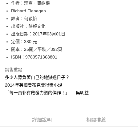
作者：理查．費納根
付款後全家取貨
Richard Flanagan
每筆NT$60，滿NT$499(含以上)免運費
譯者：何穎怡
付款後7-11取貨
出版社：時報文化
每筆NT$60，滿NT$499(含以上)免運費
出版日期：2017年03月01日
定價：380 元
宅配
開本：25開／平裝／392頁
每筆NT$100，滿NT$499(含以上)免運費
ISBN：9789571368801
銷售重點
多少人背負著自己的地獄過日子？
2014年英國曼布克獎得獎小說
「每一頁都有啟發力道的傑作！」──吳明益
詳細說明
相關推薦