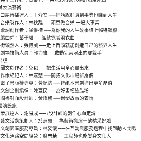
樂與表演藝術
章 口語傳播達人：王介安 ──把話說好賺到事業也賺到人生
章 音樂製作人：林秋離 ──頑童做音樂 一場大事業
章 歌詞創作者：崔惟楷 ──為你我的人生故事譜上獨特韻腳
章 編曲師：葛子毅 ──織就霓裳羽衣曲
章 街頭藝人：張博威 ──走上街頭就能創造自己的藝界人生
章 劇場技術人員：郭力維──啟動完美演出的那雙手
書出版
章 圖文創作者：兔包 ──把生活用童心畫出來
章 作家經紀人：林嘉慧 ──開拓文化市場新身價
章 電子書版權專員：黃紀鈞 ──替紙本書創造出更多產值
章 文創企劃編輯：陳夏民 ──為好書輕塗脂粉
章 圖書封面設計師：黃暐鵬 ──繪塑故事的表情
術展演設施
章 策展達人：謝易成 ──?設計師的創作心血定調
章 藝文活動策劃人：於慧蘭──為藝術搬演一齣精采好戲
章 文創園區服務專員：林姿儀 ──在互動與服務過程中找到動人共鳴
章 文化通路空間經營：廖志榮──工程師也能變身文化人