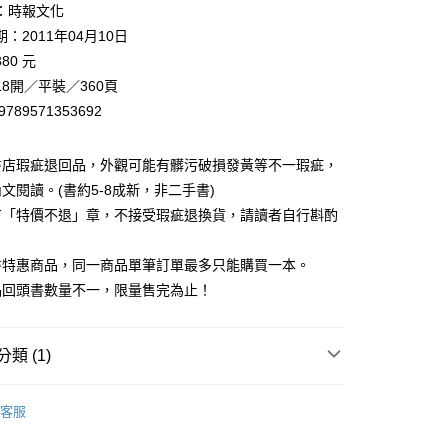
：時報文化
00，滿NT$499(含以上)免運費
：2011年04月10日
80 元
8開／平裝／360頁
9789571353692
書店瑕疵退回品，外觀可能有髒污破損發黃等不一瑕疵，
文閱讀。(書約5-8成新，非二手書)
有「特價不退」章，不接受瑕疵退換貨，請讀者自行斟酌
。
書特惠商品，同一商品單筆訂單最多只能購買一本。
品回頭書數量不一，限量售完為止！
類 (1)
藏書
客服