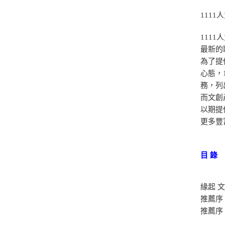
1111
111
最新的
為了提
心態，
務，列
而文創
以期提
更多豐富內
目 錄
緣起 
推薦序
推薦序