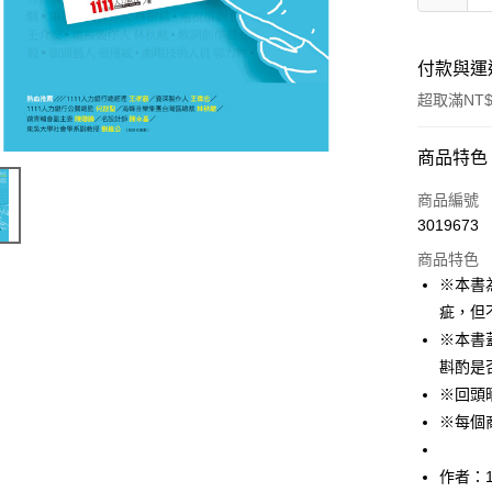
付款與運
超取滿NT$
付款方式
商品特色
信用卡一
商品編號
3019673
ATM付款
商品特色
※本書
運送方式
疵，但
※本書
付款後全
斟酌是
每筆NT$6
※回頭
付款後7-1
※每個
每筆NT$6
作者：1
宅配