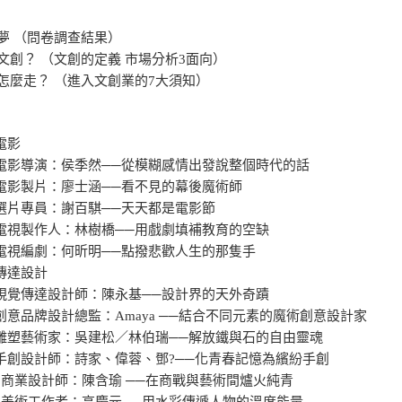
夢 （問卷調查結果）
文創？ （文創的定義 市場分析3面向）
怎麼走？ （進入文創業的7大須知）
電影
 電影導演：侯季然──從模糊感情出發說整個時代的話
 電影製片：廖士涵──看不見的幕後魔術師
 選片專員：謝百騏──天天都是電影節
 電視製作人：林樹橋──用戲劇填補教育的空缺
 電視編劇：何昕明──點撥悲歡人生的那隻手
覺傳達設計
 視覺傳達設計師：陳永基──設計界的天外奇蹟
 創意品牌設計總監：Amaya ──結合不同元素的魔術創意設計家
 雕塑藝術家：吳建松／林伯瑞──解放鐵與石的自由靈魂
 手創設計師：詩家、偉蓉、鄧?──化青春記憶為繽紛手創
章 商業設計師：陳含瑜 ──在商戰與藝術間爐火純青
章 美術工作者：高慶元──用水彩傳遞人物的溫度能量