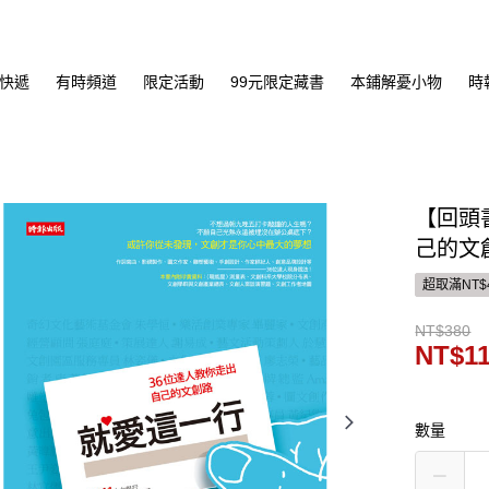
快遞
有時頻道
限定活動
99元限定藏書
本鋪解憂小物
時
【回頭
己的文
超取滿NT$
NT$380
NT$1
數量