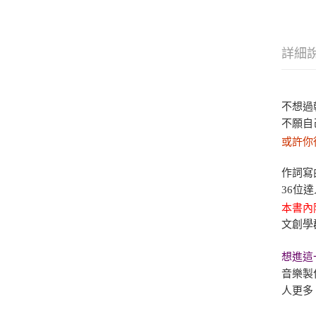
詳細
不想過
不願自
或許你
作詞寫
36位
本書內
文創學
想進這
音樂製
人更多