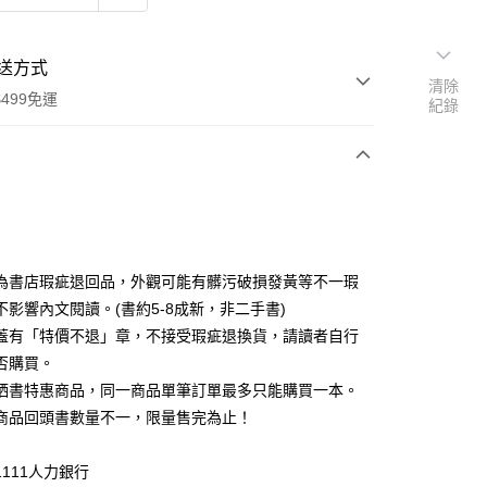
送方式
清除
499免運
紀錄
次付款
為書店瑕疵退回品，外觀可能有髒污破損發黃等不一瑕
不影響內文閱讀。(書約5-8成新，非二手書)
蓋有「特價不退」章，不接受瑕疵退換貨，請讀者自行
家取貨
否購買。
0，滿NT$499(含以上)免運費
晒書特惠商品，同一商品單筆訂單最多只能購買一本。
1取貨
商品回頭書數量不一，限量售完為止！
0，滿NT$499(含以上)免運費
111人力銀行