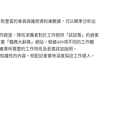
，擁有豐富的會員與廠商資料庫數據，可以精準分析出
作跑道，降低求職者對於工作抱持「試試看」的過客
建置「職務大辭典」網站，根據489項不同的工作職
產業所需要的工作特性及差異詳加說明。
與知識性的內容，搭配記者實地深度採訪工作達人，