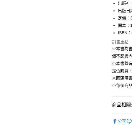
出版社
每筆NT$1
出版日期
定價：3
開本：1
ISBN：
銷售重點
※本書為
但不影響內
※本書蓋
是否購買
※回頭晒
※每個商
商品相關分
99元限定
分享