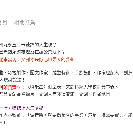
說明
相關推薦
朝九晚五打卡敲鐘的人生嗎？
己光熱永遠被埋沒在辦公桌底下？
從未發現，文創才是你心中最大的夢想
曲、影視製作、圖文作家、雕塑藝術、手創設計、作家經紀人、創意
達人現身說法！
〈職能星〉測量表、文創科系大學校院分布表、
附珍貴資料：
群與文創產業總表、文創人面談演習題、文創工作者地圖
一行，聽聽達人怎麼說
作人林秋離：「做音樂，就要做長久的事業。這是一塊需要實力才能
。」