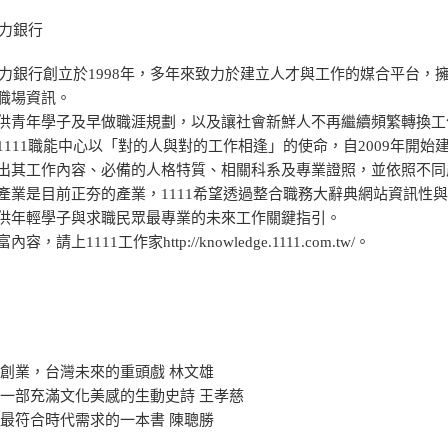
人力銀行
1人力銀行創立於1998年，多年來致力於建立人才與工作的媒合平台
職場資訊。
供青年學子及早做職涯規劃，以及讓社會新鮮人不再繼續頻繁轉換工
1111職能中心以「對的人與對的工作相逢」的使命，自2009年開始
出其工作內容、必備的人格特質、相關科系及專業證照，並依照不同
產業是目前正夯的產業，1111希望透過整合職務大辭典網站資訊性
供年輕學子與求職民眾最專業的未來工作關鍵指引。
容，請上1111工作家http://knowledge.1111.com.tw/。
文創業，台灣未來的重頭戲 林文雄
 一部充滿文化美感的生動史詩 王孝慈
 最符合時代需求的一本書 陳聰勝