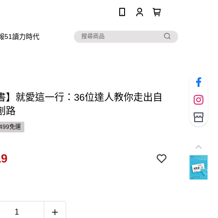
0
報51讀力時代
書】就愛這一行：36位達人教你走出自
創路
499免運
19