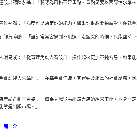
達設計師陳永基：「我認為風格不是重點，重點是要以國際性水準來
」
演侯季然：「態度可以決定你的能力，如果你很想要拍電影，你就
計師黃暐鵬：「設計常常會遇到不順遂、沒靈感的時候，只能堅持下
」
人謝易成：「從管理角度去看設計，操作起來更加單純容易，如果能
」
金會創建人朱學恒：「在基金會任職，其實需要相當的社會歷練，因
」
店產品企劃王尹姿：「如果真想從事網路書店的經營工作，本身一定
能掌握出版市場。」
 簡 介