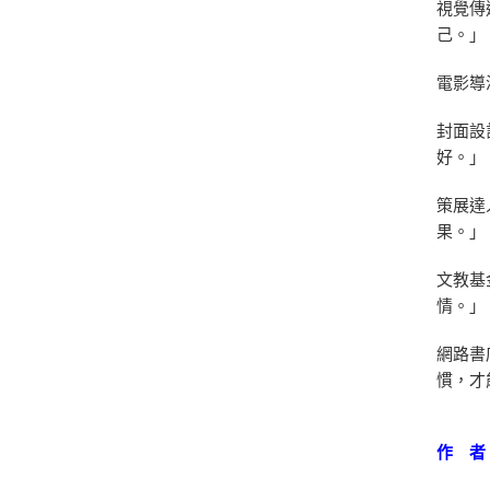
視覺傳
己。
電影導
封面設
好。
策展達
果。
文教基
情。
網路書
慣，才
作 者