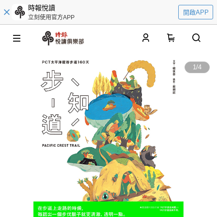
時報悅讀
開啟APP
立刻使用官方APP
0
1
/
4