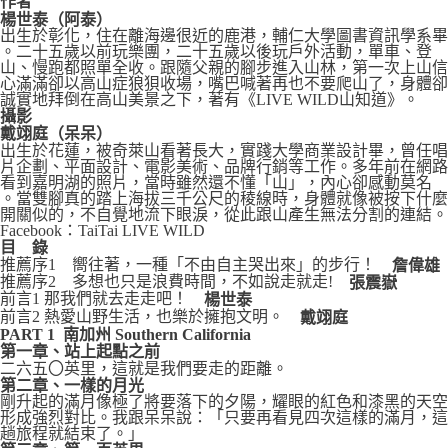
作者
楊世泰（阿泰）
出生於彰化，住在離海邊很近的鹿港，輔仁大學圖書資訊學系畢
。二十五歲以前玩樂團，二十五歲以後玩戶外活動，單車、登
山、慢跑都照單全收。跟隨父親的腳步進入山林，第一次上山信
心滿滿卻以高山症狼狽收場，嘴巴喊著再也不要爬山了，身體卻
誠實地拜倒在高山美景之下，著有《LIVE WILD山知道》。
攝影
戴翊庭（呆呆）
出生於花蓮，被奇萊山看著長大，實踐大學商業設計畢，曾任唱
片企劃、平面設計、電影美術、品牌行銷等工作。多年前在網路
看到嘉明湖的照片，當時雖然還不懂「山」，內心卻感動莫名
。當雙腳真的踏上海拔三千公尺的稜線時，身體就像被按下什麼
開關似的，不自覺地流下眼淚，從此跟山產生無法分割的連結。
Facebook：TaiTai LIVE WILD
目
錄
推薦序1 嚮往著，一種「不由自主哭出來」的步行！
詹偉雄
推薦序2 多想也只是浪費時間，不如說走就走!
張震嶽
前言1 那我們就去走走吧！
楊世泰
前言2 熱愛山野生活，也樂於擁抱文明。
戴翊庭
PART 1 南加州 Southern California
第一章、站上起點之前
二六五〇英里，這就是我們要走的距離。
第二章、一樣的月光
剛升起的滿月像極了將要落下的夕陽，耀眼的紅色和漆黑的天空
形成強烈對比。我跟呆呆說：「只要再看見四次這樣的滿月，這
趟旅程就結束了。」