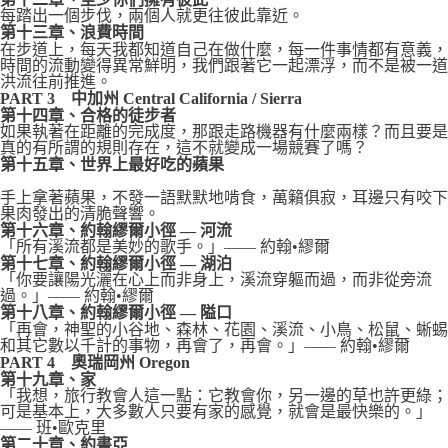
每踏出一個步伐，兩個人就更往彼此靠近。
第十三章、浪費時間
在步道上，每天我都知道自己在做什麼，每一件事情都有意義，
時間的流動變得異常鮮明，我們跟著它一起漂浮，而不是被一道
洪流往前推進。
PART 3 中加州 Central California / Sierra
第十四章、合格的徒步者
如果執著在距離的完成度，那跟走路機器有什麼兩樣？而且要是
真的有所謂的規則存在，這不就變成一場競賽了嗎？
第十五章、世界上最好吃的蘋果
手上拿著蘋果，不發一語默默地啃食，萬籟俱寂，耳邊只有咬下
果肉發出的清脆聲響。
第十六章、約翰繆爾小徑 — 河流
「所有溪流都是美妙的歌手。」—— 約翰•繆爾
第十七章、約翰繆爾小徑 — 湖泊
「你要讓陽光灑在心上而非身上，溪流穿軀而過，而非從旁流
過。」—— 約翰•繆爾
第十八章、約翰繆爾小徑 — 隘口
「再會，神聖的小谷地、森林、花園、溪流、小鳥、松鼠、蜥蜴
和其它數以千計的事物，再會了，再會。」—— 約翰•繆爾
PART 4 奧瑞岡州 Oregon
第十九章、家
「我想，旅行教會人這一點：它教會你，另一邊的草也許更綠；
可是基本上，大多數人只要有家的感覺，就會是最快樂的。」
—— 班•歐克里
第二十章、約書亞