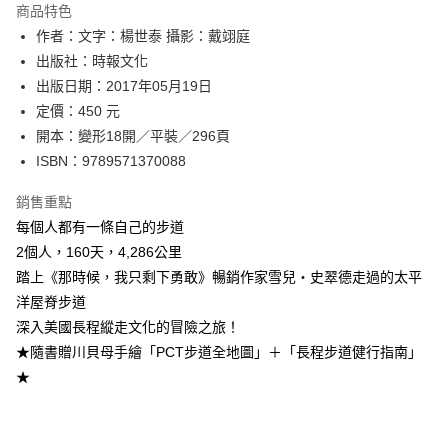
運送方式
商品特色
作者：文字：楊世泰 攝影：戴翊庭
付款後全家取貨
出版社：時報文化
每筆NT$60，滿NT$499(含以上)免運費
出版日期：2017年05月19日
付款後7-11取貨
定價：450 元
每筆NT$60，滿NT$499(含以上)免運費
開本：變形18開／平裝／296頁
ISBN：9789571370088
宅配
每筆NT$100，滿NT$499(含以上)免運費
銷售重點
每個人都有一條自己的步道
2個人，160天，4,286公里
踏上《那時候，我只剩下勇敢》暢銷作家雪兒・史翠德走過的太平
洋屋脊步道
深入美國長程縱走文化的冒險之旅！
★隨書贈川貝母手繪「PCT步道全地圖」＋「長程步道健行指南」
★