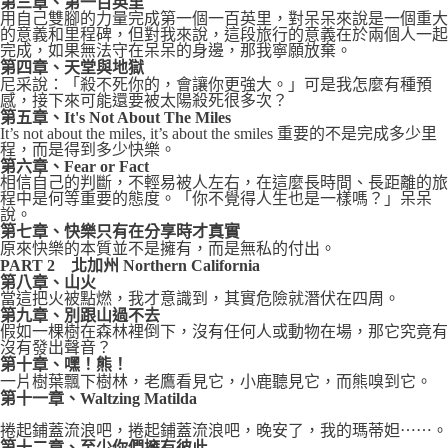
第三章、第一百英里
用自己雙腳的力量完成第一個一百英里，對呆呆來說是一個重大
的意義和里程碑，但對我來說，這段旅行的意義在於兩個人一起
完成，如果無法守在呆呆的身邊，那我寧願放棄。
第四章、天堂與地獄
尼采說：「殺不死你的，會讓你更強大。」可是我怎麼有種預
感，接下來可能還要被太陽殺死很多次？
第五章、It's Not About The Miles
It’s not about the miles, it’s about the smiles 重要的不是完成多少里
程，而是得到多少快樂。
第六章、Fear or Fact
相信自己的判斷，不輕易被人左右，在這麼長時間、長距離的旅
程中是何等重要的態度。「你不覺得人生也是一樣嗎？」呆呆
說。
第七章、快樂只有在分享時才真實
原來快樂的本質並不是擁有，而是無私的付出。
PART 2 北加州 Northern California
第八章、山火
當這把火被點燃，我才意識到，其實危險就潛伏在四周。
第九章、別跟山過不去
假如一棵樹在森林裡倒下，沒有任何人或動物在場，那它究竟有
沒有發出聲音？
第十章、嘿！熊！
一片樹葉飄下樹林，老鷹看見它，小鹿聽見它，而熊嗅到它。
第十一章、Waltzing Matilda
捲起鋪蓋流浪吧，捲起鋪蓋流浪吧，晚安了，我的瑪蒂妲⋯⋯。
第十二章、至少你們擁有彼此