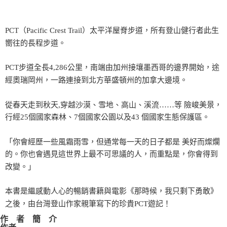
PCT（Pacific Crest Trail）太平洋屋脊步道，所有登山健行者此生
嚮往的長程步道。
PCT步道全長4,286公里，南端由加州接壤墨西哥的邊界開始，途
經奧瑞岡州，一路連接到北方華盛頓州的加拿大邊境。
從春天走到秋天,穿越沙漠、雪地、高山、溪流……等 險峻美景，
行經25個國家森林、7個國家公園以及43 個國家生態保護區。
「你會經歷一些風霜雨雪，但通常每一天的日子都是 美好而燦爛
的。你也會遇見這世界上最不可思議的人，而重點是，你會得到
改變。」
本書是繼感動人心的暢銷書籍與電影《那時候，我只剩下勇敢》
之後，由台灣登山作家親筆寫下的珍貴PCT遊記！
作 者 簡 介