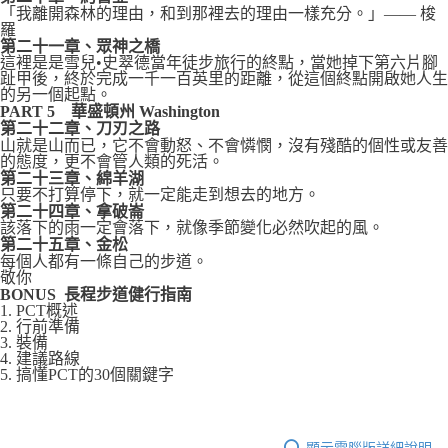
「我離開森林的理由，和到那裡去的理由一樣充分。」—— 梭
羅
第二十一章、眾神之橋
這裡是是雪兒•史翠德當年徒步旅行的終點，當她掉下第六片腳
趾甲後，終於完成一千一百英里的距離，從這個終點開啟她人生
的另一個起點。
PART 5 華盛頓州 Washington
第二十二章、刀刃之路
山就是山而已，它不會動怒、不會憐憫，沒有殘酷的個性或友善
的態度，更不會管人類的死活。
第二十三章、綿羊湖
只要不打算停下，就一定能走到想去的地方。
第二十四章、拿破崙
該落下的雨一定會落下，就像季節變化必然吹起的風。
第二十五章、金松
每個人都有一條自己的步道。
敬你
BONUS 長程步道健行指南
1. PCT概述
2. 行前準備
3. 裝備
4. 建議路線
5. 搞懂PCT的30個關鍵字
顯示電腦版詳細說明