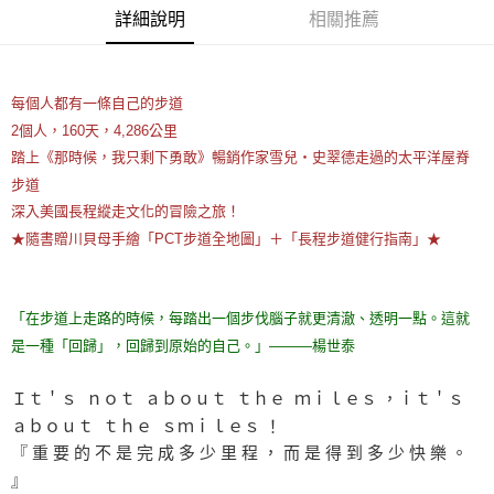
詳細說明
相關推薦
每個人都有一條自己的步道
2個人，160天，4,286公里
踏上《那時候，我只剩下勇敢》暢銷作家雪兒・史翠德走過的太平洋屋脊
步道
深入美國長程縱走文化的冒險之旅！
★隨書贈川貝母手繪「PCT步道全地圖」＋「長程步道健行指南」★
「在步道上走路的時候，每踏出一個步伐腦子就更清澈、透明一點。這就
是一種「回歸」，回歸到原始的自己。」———楊世泰
Ｉｔ＇ｓ ｎｏｔ ａｂｏｕｔ ｔｈｅ ｍｉｌｅｓ ，ｉｔ＇ｓ
ａｂｏｕｔ ｔｈｅ ｓｍｉｌｅｓ ！
『 重 要 的 不 是 完 成 多 少 里 程 ， 而 是 得 到 多 少 快 樂 。
』