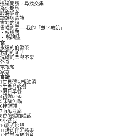
透過閱讀，尋找交集
為你朗讀
聆聽彼此
讀詩與背詩
書裡的線
書裡的夢──我的「煮字療飢」
‧核桃腰
‧ 鴨糊塗
食
永遠的伯爵茶
我們的咖啡
洗碗的樂與不樂
外食
電視餐
家宴
食譜
1甘貝薄切輕油漬
2生魚片晚餐
3假日早餐
4初鰹tataki
5味噌魚鍋
6拌餛飩
7南瓜豆腐
8香煎蝦咖哩飯
9小餐包
10泰式炒飯
11烤肉拌鮮蘋果
12煎蒜頭烤肉片