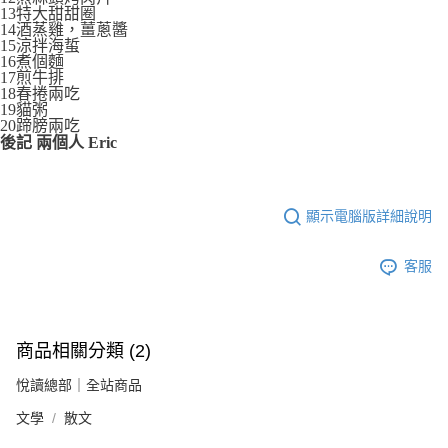
13特大甜甜圈
14酒蒸雞，薑蔥醬
15涼拌海蜇
16煮個麵
17煎牛排
18春捲兩吃
19貓粥
20蹄膀兩吃
後記 兩個人 Eric
顯示電腦版詳細說明
客服
商品相關分類 (2)
悅讀總部｜全站商品
文學
散文