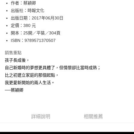
作者：蔡穎卿
付款後全家取貨
出版社：時報文化
每筆NT$60，滿NT$499(含以上)免運費
出版日期：2017年06月30日
付款後7-11取貨
定價：380 元
每筆NT$60，滿NT$499(含以上)免運費
開本：25開／平裝／304頁
ISBN：9789571370507
宅配
每筆NT$100，滿NT$499(含以上)免運費
銷售重點
孩子長成後，
自己新婚時的夢想更具體了，但情懷卻比當時成熟；
比之初建立家庭的那個起點，
我更愛新開始的兩人生活。
──蔡穎卿
詳細說明
相關推薦