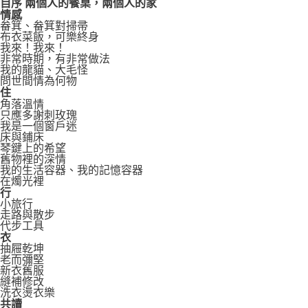
自序 兩個人的餐桌，兩個人的家
情感
畚箕、畚箕對掃帚
布衣菜飯，可樂終身
我來！我來！
非常時期，有非常做法
我的龍貓、大毛怪
問世間情為何物
住
角落溫情
只應多謝刺玫瑰
我是一個窗戶迷
床與鋪床
琴鍵上的希望
舊物裡的深情
我的生活容器、我的記憶容器
在燭光裡
行
小旅行
走路與散步
代步工具
衣
抽屜乾坤
老而彌堅
新衣舊服
縫補修改
洗衣燙衣樂
共讀