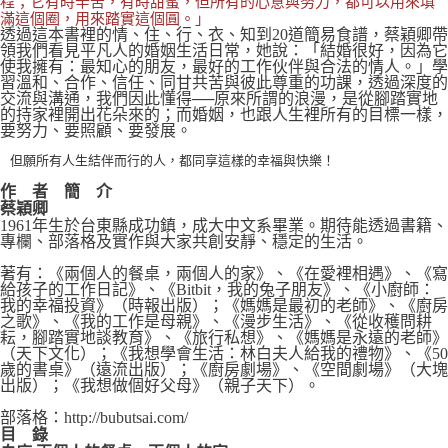
程；它有時辛苦，有時甜蜜，但所有的心意與努力，都可以用來填
滿這個圈，用來踏實這個圓。」
透過這本書裡的情、住、行、衣、知到20道簡易食譜，蔡穎卿帶
領我們看見平凡人的婚姻生活日常，她說：「結婚很好，因為它
使我擁有：最知心的朋友，最好的工作伙伴與合法的情人。」學
習溫和、合作、信任、同甘共苦與彼此尊重的功課，透過深度的
交流與溝通，我們因此懂得──原來所謂的浪漫，是從腳踏實地
的持家裡開出花朵來的；而婚姻，也跟人生裡所有的目標一樣，
要努力、要照顧、要發展。
但願所有人生結伴而行的人，都同享這樣的幸福與快樂！
作 者 簡 介
蔡穎卿
1961年生於台東縣成功鎮，成大中文系畢業。期待能透過書籍、
專欄、部落格及實作與大家共創安靜、穩定的生活。
著有：《兩個人的餐桌，兩個人的家》、《在愛裡相遇》、《寫
給孩子的工作日記》、《Bitbit，我的兔子朋友》、《小廚師：
我的幸福投資》（時報出版）；《媽媽是最初的老師》、《廚房
之歌》、《我的工作是母親》、《漫步生活》、《從收穫問耕
耘，腳踏實地談教育》、《旅行私想》、《媽媽是永遠的老師》
（天下文化）；《我想學會生活：林白夫人給我的禮物》、《50
歲的書桌》（遠流出版）；《廚房劇場》、《空間劇場》（大塊
出版）；《我想做個好父母》（親子天下）。
部落格：http://bubutsai.com/
目
錄