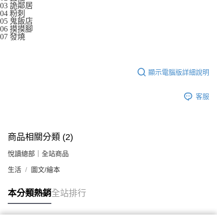
03 詭鄰居
04 粉刺
05 鬼飯店
06 摸摸腳
07 發燒
顯示電腦版詳細說明
客服
商品相關分類 (2)
悅讀總部｜全站商品
生活
圖文/繪本
本分類熱銷
全站排行