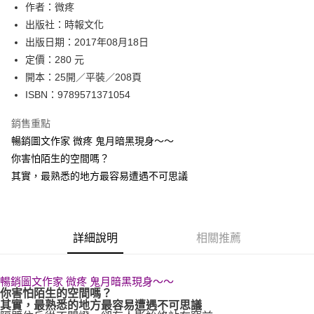
作者：微疼
付款後全家取貨
出版社：時報文化
每筆NT$60，滿NT$499(含以上)免運費
出版日期：2017年08月18日
付款後7-11取貨
定價：280 元
每筆NT$60，滿NT$499(含以上)免運費
開本：25開／平裝／208頁
ISBN：9789571371054
宅配
每筆NT$100，滿NT$499(含以上)免運費
銷售重點
暢銷圖文作家 微疼 鬼月暗黑現身～～
你害怕陌生的空間嗎？
其實，最熟悉的地方最容易遭遇不可思議
詳細說明
相關推薦
暢銷圖文作家 微疼 鬼月暗黑現身～～
你害怕陌生的空間嗎？
其實，最熟悉的地方最容易遭遇不可思議