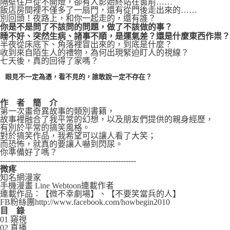
隔壁住戶從不開燈，卻有人影始終站在窗前……
飯店房間裡不僅多了一扇門，還有從門後走出來的……
別回頭！夜路上，和你一起走的，還有誰？
你是不是問了不該問的問題，做了不該做的事？
睡不好、突然生病、諸事不順，是運氣差？還是什麼東西作祟？
半夜從床底下、角落裡冒出來的，到底是什麼？
收到來自陌生人的禮物，為何出現緊迫盯人的視線？
七天後，真的回得了家嗎？
眼見不一定為憑，看不見的，誰敢說一定不存在？
作 者 簡 介
第一次畫奇異故事的類別書籍，
故事裡融合了我平常的幻想，以及朋友們提供的親身經歷，
有別於平常的搞笑風格。
對於搞笑作品，我希望可以讓人看了大笑；
而恐怖，就真的要讓人嚇到閃尿。
你準備好了嗎？
-----------------------------------------------------
微疼
知名網漫家
手機漫畫 Line Webtoon連載作者
連載作品：【微不幸劇場】、【不要笑當兵的人】
FB粉絲團http://www.facebook.com/howbegin2010
目
錄
01 窺視
02 直播