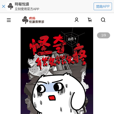
時報悅讀
開啟APP
立刻使用官方APP
0
1
/
9