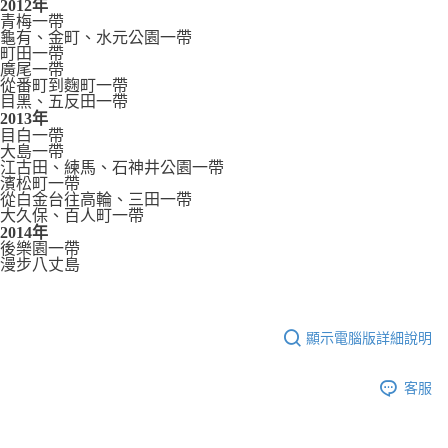
2012年
青梅一帶
龜有、金町、水元公園一帶
町田一帶
廣尾一帶
從番町到麴町一帶
目黑、五反田一帶
2013年
目白一帶
大島一帶
江古田、練馬、石神井公園一帶
濱松町一帶
從白金台往高輪、三田一帶
大久保、百人町一帶
2014年
後樂園一帶
漫步八丈島
顯示電腦版詳細說明
客服