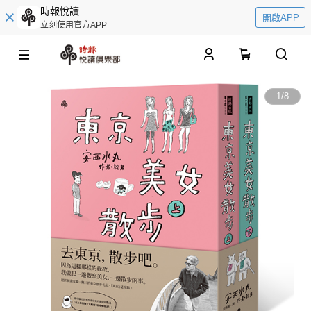
時報悅讀
開啟APP
立刻使用官方APP
0
1
/
8