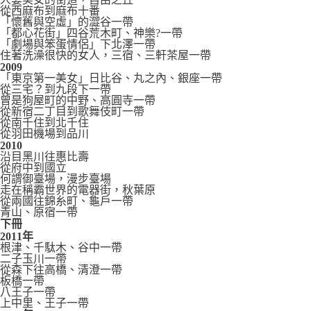
從西麻布到麻布十番
「懷舊與空虛」的澀谷一帶
「都心花街」四谷荒木町、神樂?一帶
「劇場與笨蛋情侶」下北澤一帶
住著洗澡很快的女人，三宿、三軒茶屋一帶
2009
「東京第一美女」日比谷、丸之內、銀座一帶
從三宅？到九段下一帶
曾是狗屋町的中野、高圓寺一帶
從新宿二丁目到歌舞伎町一帶
從南千住到北千住
從羽田機場到品川
2010
沿目黑川往惠比壽
從府中到國立
何謂御臺場，漫步臺場
走在稱霸世界的電器街，秋葉原
從兩國往錦糸町、龜戶一帶
青山、原宿一帶
下冊
2011年
根津、千駄木、谷中一帶
二子玉川一帶
從森下往高橋、清澄一帶
板橋一帶
八王子一帶
上中里、王子一帶