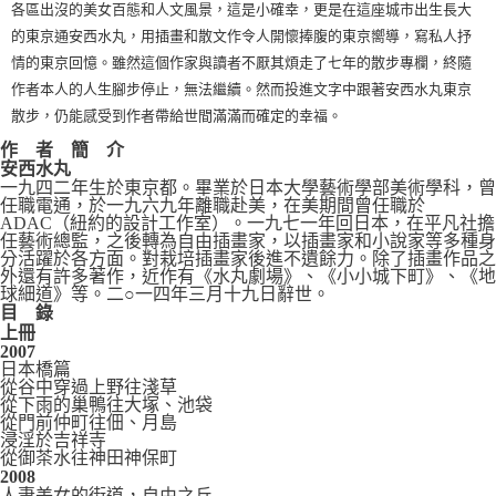
各區出沒的美女百態和人文風景，這是小確幸，更是在這座城市出生長大
的東京通安西水丸，用插畫和散文作令人開懷捧腹的東京嚮導，寫私人抒
情的東京回憶。雖然這個作家與讀者不厭其煩走了七年的散步專欄，終隨
作者本人的人生腳步停止，無法繼續。然而投進文字中跟著安西水丸東京
散步，仍能感受到作者帶給世間滿滿而確定的幸福。
作 者 簡 介
安西水丸
一九四二年生於東京都。畢業於日本大學藝術學部美術學科，曾
任職電通，於一九六九年離職赴美，在美期間曾任職於
ADAC（紐約的設計工作室）。一九七一年回日本，在平凡社擔
任藝術總監，之後轉為自由插畫家，以插畫家和小說家等多種身
分活躍於各方面。對栽培插畫家後進不遺餘力。除了插畫作品之
外還有許多著作，近作有《水丸劇場》、《小小城下町》、《地
球細道》等。二○一四年三月十九日辭世。
目
錄
上冊
2007
日本橋篇
從谷中穿過上野往淺草
從下雨的巢鴨往大塚、池袋
從門前仲町往佃、月島
浸淫於吉祥寺
從御茶水往神田神保町
2008
人妻美女的街道，自由之丘