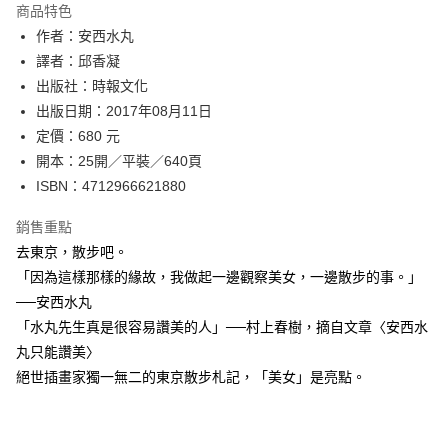
運送方式
商品特色
作者：安西水丸
付款後全家取貨
譯者：邱香凝
每筆NT$60，滿NT$499(含以上)免運費
出版社：時報文化
付款後7-11取貨
出版日期：2017年08月11日
每筆NT$60，滿NT$499(含以上)免運費
定價：680 元
開本：25開／平裝／640頁
宅配
ISBN：4712966621880
每筆NT$100，滿NT$499(含以上)免運費
銷售重點
去東京，散步吧。
「因為這樣那樣的緣故，我做起一邊觀察美女，一邊散步的事。」
──安西水丸
「水丸先生真是很容易讚美的人」──村上春樹，摘自文章〈安西水
丸只能讚美〉
絕世插畫家獨一無二的東京散步札記，「美女」是亮點。