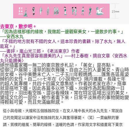
去東京，散步吧。
「因為這樣那樣的緣故，我做起一邊觀察美女，一邊散步的事。」
──安西水丸
「不錯的地方就有不錯的女人。這本珍貴的書籍，除了水丸，無人
能寫。」
──書評，嵐山光三郎，《老派東京》作者
「水丸先生真是很容易讚美的人」──村上春樹，摘自文章〈安西水
丸只能讚美〉
絕世插畫家獨一無二的東京散步札記，「美女」是亮點。
從御江戶展開；淺草的脫衣舞孃、自由之丘的人妻美女、青山時
尚女模、谷中美艷未亡人、二子玉川年輕媽媽……匯集各區風姿
綽約的女性。自二○○七年在《小說現代》隔月連載。長達七年
的超人氣專欄，共四十四篇文章集結。作者說老家在赤?，搭車
就是搭地下鐵，因此各篇多以地下鐵、JR線作為起點開啟一日
的旅行，羽田看空姊、澀谷看辣妹，常在特定區域出沒的美女，
變成文化的一部份，被作者畫下來，日常平淡無奇的事物開始變
得輕鬆可愛，而且充滿幽默感。
從小與母親、大嫂和五個姊姊同住，在女人堆中長大的水丸先生，常說自
己的見聞足以讓家中沒有姊妹的友人興奮得暴斃。（笑）一貫幽默的筆
調、質樸的繪風、簡單的線條、溫暖的色調，作家用文字和插畫寫下東京