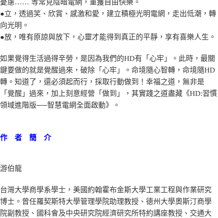
憂慮…… 等常見陰暗電網，重獲自由快樂。
●立，透過笑、欣賞、感激和愛，建立積極光明電網，走出低潮，轉
向光明。
●放，唯有原諒與放下，心靈才能得到真正的平靜，享有喜樂人生。
如果覺得生活過得辛勞，是因為我們的HD有「心牢」。此時，最關
鍵要做的就是覺醒過來，破除「心牢」。命境隨心智轉，命境隨HD
轉。知道了，還必須起而行，採取行動做到！幸福之道，無非是
「覺醒」過來，加上刻意經營「做到」，其實踐之道盡藏《HD:習慣
領域進階版──智慧電網全面啟動》。
作 者 簡 介
游伯龍
台灣大學商學系學士，美國約翰霍布金斯大學工業工程與作業研究
博士。曾任羅契斯特大學管理學院助理教授、德州大學奧斯汀商學
院副教授、國科會及中央研究院經濟研究所特約講座教授、交通大