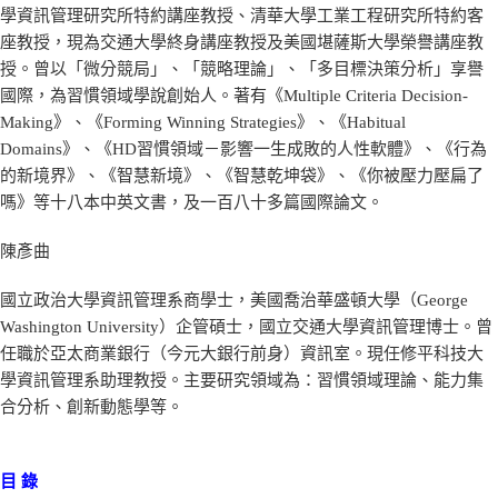
學資訊管理研究所特約講座教授、清華大學工業工程研究所特約客
座教授，現為交通大學終身講座教授及美國堪薩斯大學榮譽講座教
授。曾以「微分競局」、「競略理論」、「多目標決策分析」享譽
國際，為習慣領域學說創始人。著有《Multiple Criteria Decision-
Making》、《Forming Winning Strategies》、《Habitual
Domains》、《HD習慣領域－影響一生成敗的人性軟體》、《行為
的新境界》、《智慧新境》、《智慧乾坤袋》、《你被壓力壓扁了
嗎》等十八本中英文書，及一百八十多篇國際論文。
陳彥曲
國立政治大學資訊管理系商學士，美國喬治華盛頓大學（George
Washington University）企管碩士，國立交通大學資訊管理博士。曾
任職於亞太商業銀行（今元大銀行前身）資訊室。現任修平科技大
學資訊管理系助理教授。主要研究領域為：習慣領域理論、能力集
合分析、創新動態學等。
目 錄