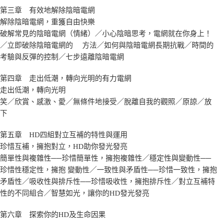
第三章 有效地解除陰暗電網
解除陰暗電網，重獲自由快樂
破解常見的陰暗電網（情緒）／小心陰暗思考，電網就在你身上！
／立即破除陰暗電網的 方法／如何與陰暗電網長期抗戰／時間的
考驗與反彈的控制／七步遠離陰暗電網
第四章 走出低潮，轉向光明的有力電網
走出低潮，轉向光明
笑／欣賞、感激、愛／無條件地接受／脫離自我的觀照／原諒／放
下
第五章 HD四組對立互補的特性與運用
珍惜互補，擁抱對立，HD助你發光發亮
簡單性與複雜性──珍惜簡單性，擁抱複雜性／穩定性與變動性──
珍惜性穩定性，擁抱 變動性／一致性與矛盾性──珍惜一致性，擁抱
矛盾性／吸收性與排斥性──珍惜吸收性，擁抱排斥性／對立互補特
性的不同組合／智慧如光，讓你的HD發光發亮
第六章 探索你的HD及生命因果