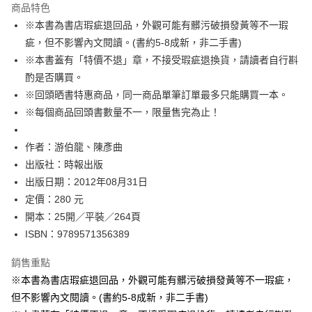
運送方式
商品特色
※本書為書店瑕疵退回品，外觀可能有髒污破損發黃等不一瑕
付款後全家取貨
疵，但不影響內文閱讀。(書約5-8成新，非二手書)
每筆NT$60，滿NT$499(含以上)免運費
※本書蓋有「特價不退」章，不接受瑕疵退換貨，請讀者自行斟
付款後7-11取貨
酌是否購買。
每筆NT$60，滿NT$499(含以上)免運費
※回頭晒書特惠商品，同一商品單筆訂單最多只能購買一本。
※每個商品回頭書數量不一，限量售完為止！
宅配
每筆NT$100，滿NT$499(含以上)免運費
作者：游伯龍、陳彥曲
出版社：時報出版
出版日期：2012年08月31日
定價：280 元
開本：25開／平裝／264頁
ISBN：9789571356389
銷售重點
※本書為書店瑕疵退回品，外觀可能有髒污破損發黃等不一瑕疵，
但不影響內文閱讀。(書約5-8成新，非二手書)