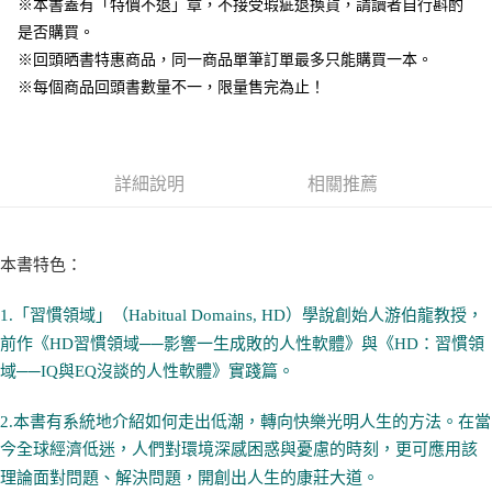
※本書蓋有「特價不退」章，不接受瑕疵退換貨，請讀者自行斟酌
是否購買。
※回頭晒書特惠商品，同一商品單筆訂單最多只能購買一本。
※每個商品回頭書數量不一，限量售完為止！
詳細說明
相關推薦
本書特色：
1.「習慣領域」（Habitual Domains, HD）學說創始人游伯龍教授，
前作《HD習慣領域──影響一生成敗的人性軟體》與《HD：習慣領
域──IQ與EQ沒談的人性軟體》實踐篇。
2.本書有系統地介紹如何走出低潮，轉向快樂光明人生的方法。在當
今全球經濟低迷，人們對環境深感困惑與憂慮的時刻，更可應用該
理論面對問題、解決問題，開創出人生的康莊大道。