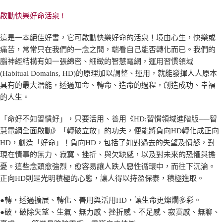
啟動快樂好命活泉 !
這是一本絕佳好書，它可啟動快樂好命的活泉！境由心生，快樂或
痛苦，常常只在我們的一念之間，端看自己能否轉化而已。我們的
腦神經結構有如一張綿密、細緻的智慧電網，運用習慣領域
(Habitual Domains, HD)的原理加以調整、運用，就能發揮人人原本
具有的最大潛能，透過知命、轉命、造命的過程，創造成功、幸福
的人生。
「命好不如習慣好」，只要活用、善用《HD:習慣領域進階版──智
慧電網全面啟動》「轉破立放」的功夫，便能將負向HD轉化成正向
HD，創造「好命」！負向HD，包括了如對過去的失望及憤怒，對
現在情事的無力、寂寞、挫折、與欠缺感，以及對未來的恐懼與擔
憂。這些念頭愈強烈，愈容易讓人跌人惡性循環中，而往下沉淪。
正向HD則是光明積極的心態，讓人得以持盈保泰，積極進取。
●轉，透過擴展、轉化、善用與活用HD，讓生命更燦爛多彩。
●破，破除失望、生氣、無力感、挫折感、不足感、寂寞感、無聊、