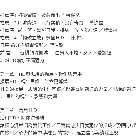
推薦序1 打破習慣，破繭而出／ 張俊彥
推薦序2 用進廢退，只有累積，沒有奇蹟 ／蕭進益
推薦序3 愛、笑、觀照自我、接納、放下與原諒 ／黎漢林
推薦序4 「轉破立放」豐盛ＨＤ／ 陳膺宇
自序 命好不如習慣好／ 游伯龍
前 言 習慣領域概述──由男人不壞、女人不愛談起
理想HD讓你充滿魅力
第一章 HD與思維的擴展、轉化與善用
擴展HD，轉化思維，生命更燦爛
ＨＤ的擴展／思維的生理基礎／影響電網創造的力量／思維的創造
／ 思維的轉化、影響和力量
第二章 活用ＨＤ
活用HD，助你逆轉勝
讓腦心流程圖為我們工作／自我觀念與自我定位的形成／期待原理
的妙用／心力的集中 與衝勁的提升／建立信心與消除沮喪