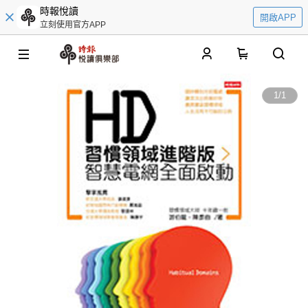
時報悅讀
開啟APP
立刻使用官方APP
0
1
/
1