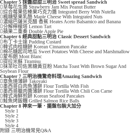
Chapter 5 抹醬甜甜三明治 Sweet spread Sandwich
草莓花生醬 Strawberry Jam Mix Peanut Butter
綜合莓果佐榛果巧克力醬 Integrated Berry With Nutella
楓糖堅果乳酪 Maple Cheese With Integrated Nuts
濃縮巴薩米克醋 香蕉 Heates Aceto Balsamico and Banana
分解檸檬塔 Lemon Tart
蘋果二重奏 Double Apple Pie
Chapter 6 經典甜點三明治 Classic Dessert Sandwich
布丁卡士達 Pudding Custard
韓式肉桂糖餅 Korean Cinnamon Pancake
棉花糖起司地瓜 Sweet Potatoes With Cheese and Marshmallow
蒙布朗 Mont Blanc
提拉米蘇 Tiramisu
抹茶吐司佐黑糖黃豆粉 Matcha Toast With Brown Sugar And
Soybean Flour
Chapter 7 三明治機驚奇料理Amazing Sandwich
章魚燒薄餅 Takoyaki
墨西哥白肉魚薄餅 Flour Tortilla With Fish
墨西哥臘肉醬薄餅 Flour Tortilla With Chili Con Carne
韓式海鮮煎餅 Korean Seafood Pancakes
鮭魚烤飯糰 Grilled Salmon Rice Balls
Chapter 8 神來一筆．擺盤包裝大加分
Style 1
Style 2
Style 3
Style 4
附錄 三明治機常見Q&A