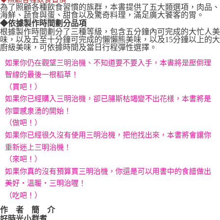
為了照顧各種飲食習慣的族群，本書提供了五大類選項，肉品、
海鮮、蔬食與蛋、甜食以及驚奇料理，滿足廣大饕客的胃。
◆依據製作時間劃分品項
根據製作時間劃分了三種等級，包含五分鐘內可完成的大忙人美
味，以及五至十分鐘可完成的懶懶熊美味，以及15分鐘以上的大
廚級美味，可依據時間及當日行程彈性選擇。
如果你仍在觀望三明治機、不知道要不要入手，本書將是壓倒理
智線的最後一根稻草！
（買吧！）
如果你已經購入三明治機，卻已腸斯枯竭變不出花樣，本書將是
你靈感泉湧的開始！
（做吧！）
如果你已經很久沒有使用三明治機，把他找出來，本書將會讓你
重新迷上三明治機！
（來吧！）
如果你真的沒有預算買三明治機，你還是可以用書中的食譜做出
美好‧溫暖‧三明治喔！
（吃吧！）
作 者 簡 介
好時光小群煮