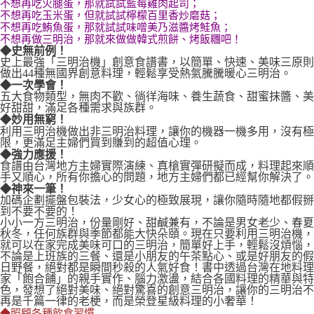
不想再吃火腿蛋，那就試試藍莓雞肉起司；
不想再吃玉米蛋，但就試試檸檬百里香炒磨菇；
不想再吃鮪魚蛋，那就試試味噌美乃滋醬烤鮭魚；
不想再做三明治，那就來做做韓式煎餅、烤飯糰吧！
◆史無前例！
史上最強「三明治機」創意食譜書，以簡單、快速、美味三原則
做出44種無國界創意料理，輕鬆享受熱氣騰騰暖心三明治。
◆一次學會！
五大食物類型，無肉不歡、徜徉海味、養生蔬食、甜蜜抹醬、美
好甜甜，滿足各種需求與族群。
◆妙用無窮！
利用三明治機做出非三明治料理，讓你的機器一機多用，沒有極
限，更滿足主婦們買到賺到的超值心理。
◆強力應援！
食譜由台灣地方主婦實際演練、真槍實彈研擬而成，料理起來順
手又順心，所有你擔心的問題，地方主婦們都已經幫你解決了。
◆神來一筆！
加碼企劃擺盤包裝法，少女心的極致展現，讓你隨時隨地都假掰
到不要不要的！
小小一方三明治，份量剛好、甜鹹兼有，不論是男女老少、春夏
秋冬，任何族群與季節都能大快朵頤。現在只要利用三明治機，
就可以在家完成美味可口的三明治，簡單好上手，輕鬆沒煩惱，
不論是上班族的三餐、還是小朋友的午茶點心、或是好朋友的假
日野餐，絕對都是瞬間秒殺的人氣好食！書中透過台灣在地料理
家「飽合餔」的親手實作、腦力激盪，結合各國料理的精華與特
色，發想了絕對美味、絕對驚喜的創意三明治，讓你的三明治不
再是千篇一律的老梗，而是榮登星級料理的小奢華！
◆照顧各種飲食習慣