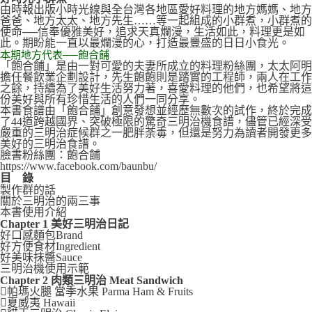
由時報出版小時光線與全台灣各地區愛好料理的地方媽媽、地方
爸爸、地方太太、地方先生……等一起組成的小群煮，小群煮的
使命──信奉優雅美好，追求天真爛漫，生活如此，料理更是如
此。期盼能一直以最爛漫的心，打造最豐盛的日日小食光。
本期地方代表──飽合餔
「飽合餔」是由一對可愛的夫妻所成立的料理粉絲團，太太阿明
擔任餐飲業企劃設計，先生飽飽則是踏實的工程師，兩人在工作
之餘，持續為了美好生活努力著，喜愛料理的他們，也希望將這
份美好與所有珍惜生活的人們一同分享。
本書食譜由「飽合餔」創意發想並經歷無數次的試作，終於完成
了44道跨越國界、突破極限的驚奇三明治機食譜，儘管已經深受
嚴重的三明治症候群之一肥胖荼毒，但還是努力為讀者開發更多
美好的三明治食譜。
臉書粉絲團：飽合餔
https://www.facebook.com/baunbu/
目
錄
製作群的話
關於三明治的兩三事
本書使用介紹
Chapter 1 美好三明治日記
好口感麵包Brand
好方便食材Ingredient
好美味抹醬Sauce
三明治機使用示範
Chapter 2 肉類三明治 Meat Sandwich
帕瑪火腿 當季水果 Parma Ham & Fruits
夏威夷 Hawaii