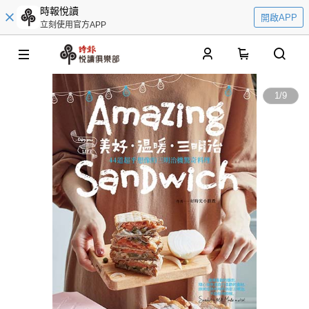
時報悅讀
開啟APP
立刻使用官方APP
0
1
/
9