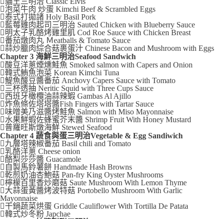
貓王三明治 Classic Elvis
泡菜牛肉 炒蛋 Kimchi Beef & Scrambled Eggs
泰式打拋諸 Holy Basil Pork
藍莓雞肉起司三明治 Sauted Chicken with Blueberry Sauce
明太子乳酪烤雞里肌 Cod Roe Sauce with Chicken Breast
番茄燉肉丸 Ｍeatballs & Tomato Sauce
蒜炒臘肉綜合菇裹蛋汁 Chinese Bacon and Mushroom with Eggs
Chapter 3 海鮮三明治Seafood Sandwich
酸豆洋蔥煙燻鮭魚 Smoked salmon with Capers and Onion
韓式鮪魚泡菜 Korean Kimchi Tuna
鯷魚酸豆醬番茄 Anchovy Capers Sauce with Tomato
三杯透抽 Neritic Squid with Three Cups Sauce
西班牙橄欖油蒜辣蝦 Gambas Al Ajillo
炸魚條佐塔塔醬Fish Fingers with Tartar Sauce
味噌美乃滋醬烤鮭魚 Salmon with Miso Mayonnaise
水果鮮蝦佐蜂蜜芥末醬 Shrimp Fruit With Honey Mustard
普羅旺斯燉海鮮 Stewed Seafood
Chapter 4 蔬食與蛋三明治Vegetable & Egg Sandiwich
九層塔辣椒番茄 Basil chili and Tomato
乳酪洋蔥 Cheese onion
酪梨莎莎醬 Guacamole
自製馬鈴薯餅 Handmade Hash Browns
乾煎奶油杏鮑菇 Pan-fry King Oyster Mushrooms
檸檬百里香炒磨菇 Saute Mushroom With Lemon Thyme
大蒜蛋黃醬烤波特菇 Portobello Mushroom With Garlic
Mayonnaise
干鍋蔬菜烘蛋 Griddle Cauliflower With Tortilla De Patata
韓式炒冬粉 Japchae