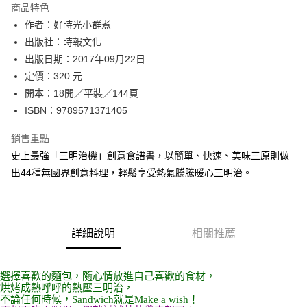
運送方式
商品特色
作者：好時光小群煮
付款後全家取貨
出版社：時報文化
每筆NT$60，滿NT$499(含以上)免運費
出版日期：2017年09月22日
付款後7-11取貨
定價：320 元
每筆NT$60，滿NT$499(含以上)免運費
開本：18開／平裝／144頁
ISBN：9789571371405
宅配
每筆NT$100，滿NT$499(含以上)免運費
銷售重點
史上最強「三明治機」創意食譜書，以簡單、快速、美味三原則做
出44種無國界創意料理，輕鬆享受熱氣騰騰暖心三明治。
詳細說明
相關推薦
選擇喜歡的麵包，隨心情放進自己喜歡的食材，
烘烤成熱呼呼的熱壓三明治，
不論任何時候，Sandwich就是Make a wish！