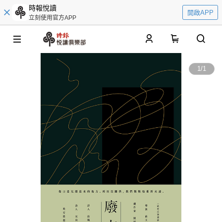
時報悅讀
開啟APP
立刻使用官方APP
0
1
/
1