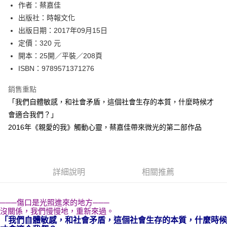
作者：蔡嘉佳
付款後全家取貨
出版社：時報文化
每筆NT$60，滿NT$499(含以上)免運費
出版日期：2017年09月15日
付款後7-11取貨
定價：320 元
每筆NT$60，滿NT$499(含以上)免運費
開本：25開／平裝／208頁
ISBN：9789571371276
宅配
每筆NT$100，滿NT$499(含以上)免運費
銷售重點
「我們自體敏感，和社會矛盾，這個社會生存的本質，什麼時候才
會適合我們？」
2016年《親愛的我》觸動心靈，蔡嘉佳帶來微光的第二部作品
詳細說明
相關推薦
───傷口是光照進來的地方───
沒關係，我們慢慢地，重新來過。
「我們自體敏感，和社會矛盾，這個社會生存的本質，什麼時候