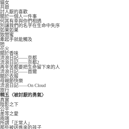
貓女
共遊
討人厭的喜歡
關於一個人一件事
何其有幸與你們相遇
別讓我們的名字在生命中失序
如果如果
致閨蜜
牽起手就能觸及
她
花火
關於香味
流浪日記——京都
流浪日記——京都2
再辛苦都要把生命留下來的人
流浪日記——首爾
關於衣服
母親節快樂
流浪日記——On Cloud
旅行
輯五〈被討厭的勇氣〉
真實
陰影之下
公平
差等之愛
兩端
所謂「正常人」
那些被送進來的孩子