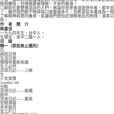
程與體悟，共鳴需要被理解、不安的靈魂。
◎獻給在憂鬱裡洇泳的人們，無論你是患者或是陪伴者，都辛苦
了。雖然我們都不曉得傷口還要痛多久，但希望這本書成為一個
了解精神病患的機會，能讓我們更貼近理解彼此的困境，溫柔以
待。
作 者 簡 介
蔡嘉佳
一九九四年生，台中人，
生理女，家中二貓一人。
目
錄
輯一〈那些無止盡的〉
花
病院日常
生活日常
慢慢地重新來過
生之必然
流浪日記——三峽
生
少女習慣
Another life
分軌
流浪日記——板橋
雨中
流浪日記——臺南
空間滯留
本來面目
宣之於口