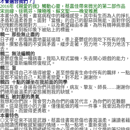
才會適合我們？」
2016年《親愛的我》觸動心靈，蔡嘉佳帶來微光的第二部作品
宋尚緯、徐珮芬、陳曉唯、蘇文聖───晚安推薦
本書分為五輯，書寫病程中的種種感受。其中有生而為人的掙扎
矛盾和溫柔善意、面對「當機」的自己的厭惡與無能、面對伴侶
因愧歉而推開對方……，以及希望藉由本書，為所有精神病患撕
下在社會刻板印象下被貼上的標籤。
輯一 那些無止盡的
日子裡，悲傷無盡地蔓延循環，患上憂鬱症的我吃下所有的情
緒，攢緊各種的不安與矛盾，緩步走著，努力地、不努力地活下
去。
輯二 無法編輯的
憂鬱症像是一種病毒，我陷入程式當機，失去開心遊戲的能力，
也無從重新編輯修復程式。
輯三 盲
我常覺得自己不值得被愛，甚至想傷害生命中所有的羈絆，一點
愛都不留給自己。和患者戀愛，對不起，謝謝你。
輯四 十點的課坐在我前面的同學
何其有幸，身邊有你們共遊相伴，病友、摯友、師長……謝謝你
們總用最溫柔的姿態擁抱我的缺憾。
輯五 被討厭的勇氣
我想和你們說，我會努力為你們的痛苦代言，為你們的苦難翻
案。這是我微小的力量，僅僅能做的唯一一件事。我會因為你們
的脆弱，而變得更勇敢。
本書特色
◎文字從來不該是武器，蔡嘉佳書寫悲傷也書寫溫柔。讓讀者藉
由閱讀透釋敏感緊繃的情緒，一點一點地，重新來過。
◎每一輯以詩為題緩緩訴說內心深處的想法，以文學的筆記錄病