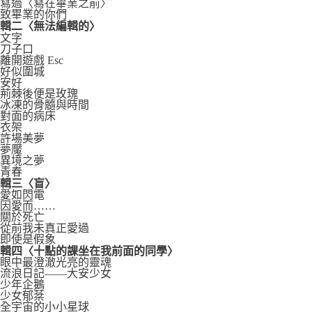
寫過〈寫在畢業之前〉
致畢業的你們
輯二〈無法編輯的〉
文字
刀子口
離開遊戲 Esc
好似圍城
安好
荊棘後便是玫瑰
冰凍的骨髓與時間
對面的病床
衣架
許場美夢
夢魘
異境之夢
青春
輯三〈盲〉
愛如閃電
因愛而……
關於死亡
從前我未真正愛過
即使是假象
輯四〈十點的課坐在我前面的同學〉
眼中最澄澈光亮的靈魂
流浪日記——大安少女
少年企鵝
少女郁棻
全宇宙的小小星球