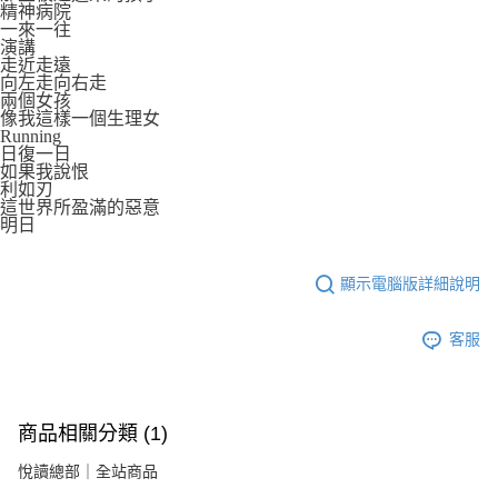
精神病院
一來一往
演講
走近走遠
向左走向右走
兩個女孩
像我這樣一個生理女
Running
日復一日
如果我說恨
利如刃
這世界所盈滿的惡意
明日
顯示電腦版詳細說明
客服
商品相關分類 (1)
悅讀總部｜全站商品