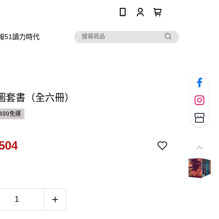
0
報51讀力時代
圖套書（全六冊）
499免運
504