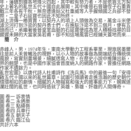
年，藩鎮割據各地烽火四起，其中較有勢力者，不是依靠北方契
史上著名的亂世五代十國自此展開。其中後晉石晉瑭侄子石重貴
戰三年各有千秋，無奈遭逢姑父杜重威等人手握傾國之兵卻不發
際，二皇子石延寶也因此不知所終。
湖上流傳一樁買賣，以契丹人的項上人頭做為交易，萬金斗米便
滹沱河打到汴梁的契丹勇士們，在進駐汴梁不到三個月，便有五
頭而已，承繼著後晉皇室血脈的石延寶便成為眾人積極找尋的目
遲遲未歸的大當家吳若甫，卻不知這場風雲已經鋪天蓋地而來…
 簡 介
赤峰人，男，1974年生，東南大學動力工程系畢業，現旅居墨
往是前人未曾觸及的視野，以小人物的故事做為開端結合傳統俠
風貌，寫實刻畫場景，細膩透寫人物，在歷史小說中推陳出新，
界的翹楚，也是中國作家協會首度納入的網路作家。曾擔任網路
作家不遺餘力。
亂世宏圖》以唐代詩人杜甫詩作《洗兵馬》中的最後一句「安得
啟五代十國以來的亂世篇章。試圖引領讀者走進浩瀚的歷史朝代
環環相扣的劇情、細膩的人物描寫和強大的敘事能力下，娓娓道
瀾壯闊的亂世，也同時造就了英雄、梟雄、奸雄的人間傳奇。
圖 卷一 訴衷情
圖 卷二 永遇樂
圖 卷三 點絳唇
圖 卷四 兵車行
圖 卷五 朝天子
圖 卷六 臨江仙
共計六本