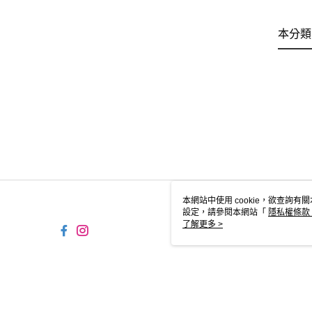
本分類
本網站中使用 cookie，欲查詢有關
設定，請參閱本網站「
隱私權條款
使用 cookie。
了解更多 >