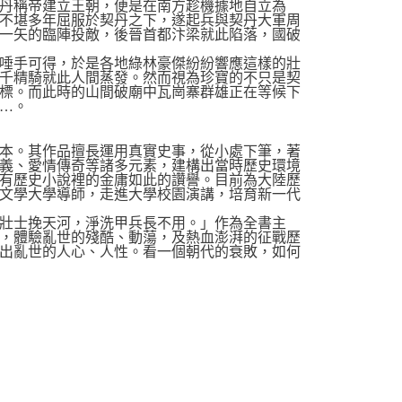
丹稱帝建立王朝，便是在南方趁機據地自立為
不堪多年屈服於契丹之下，遂起兵與契丹大軍周
一矢的臨陣投敵，後晉首都汴梁就此陷落，國破
唾手可得，於是各地綠林豪傑紛紛響應這樣的壯
千精騎就此人間蒸發。然而視為珍寶的不只是契
標。而此時的山間破廟中瓦崗寨群雄正在等候下
…。
爾本。其作品擅長運用真實史事，從小處下筆，著
義、愛情傳奇等諸多元素，建構出當時歷史環境
有歷史小說裡的金庸如此的讚譽。目前為大陸歷
文學大學導師，走進大學校園演講，培育新一代
壯士挽天河，淨洗甲兵長不用。」作為全書主
，體驗亂世的殘酷、動蕩，及熱血澎湃的征戰歷
出亂世的人心、人性。看一個朝代的衰敗，如何