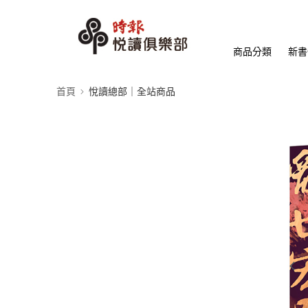
商品分類
新書
首頁
悅讀總部｜全站商品