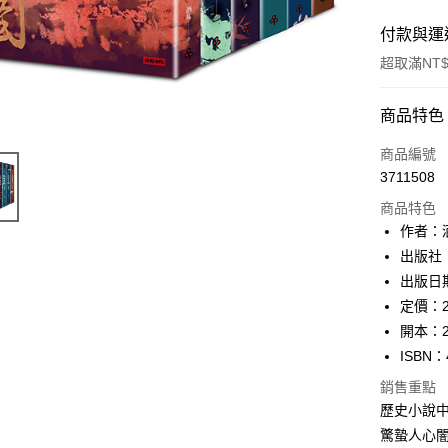
付款與運
超取滿NT$
付款方式
商品特色
信用卡一
商品編號
3711508
ATM付款
商品特色
作者：
運送方式
出版社
出版日期
付款後全
定價：2
每筆NT$6
開本：2
付款後7-1
ISBN：
每筆NT$6
銷售重點
歷史小說中
宅配
驚蟄人心
每筆NT$1