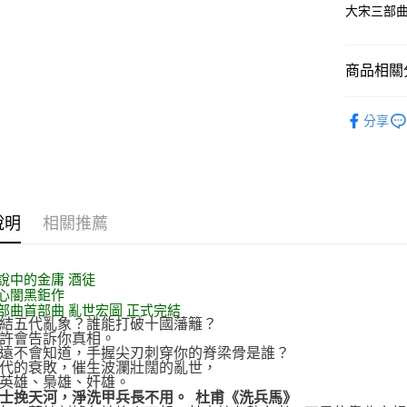
大宋三部曲
商品相關分
悅讀總部
分享
文學
小
說明
相關推薦
說中的金庸 酒徒
心闇黑鉅作
部曲首部曲 亂世宏圖 正式完結
結五代亂象？誰能打破十國藩籬？
許會告訴你真相。
遠不會知道，手握尖刃刺穿你的脊梁骨是誰？
代的衰敗，催生波瀾壯闊的亂世，
英雄、梟雄、奸雄。
士挽天河，淨洗甲兵長不用。 杜甫《洗兵馬》