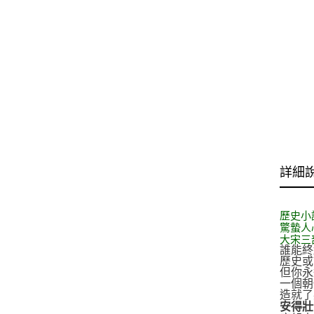
詳細
歷史小
驚蟄人
大宋三
誰能終
歷史或
但你永
一個朝
造就了
安得壯