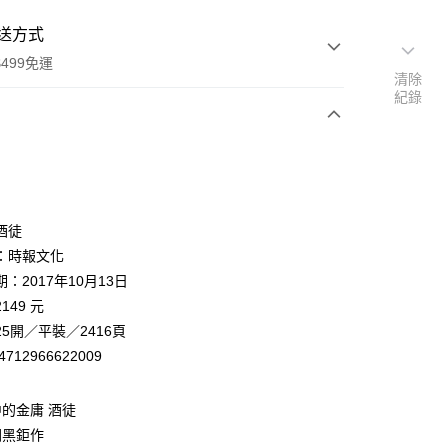
送方式
499免運
清除
紀錄
次付款
酒徒
：時報文化
：2017年10月13日
家取貨
149 元
0，滿NT$499(含以上)免運費
5開／平裝／2416頁
1取貨
4712966622009
0，滿NT$499(含以上)免運費
的金庸 酒徒
闇黑鉅作
00，滿NT$499(含以上)免運費