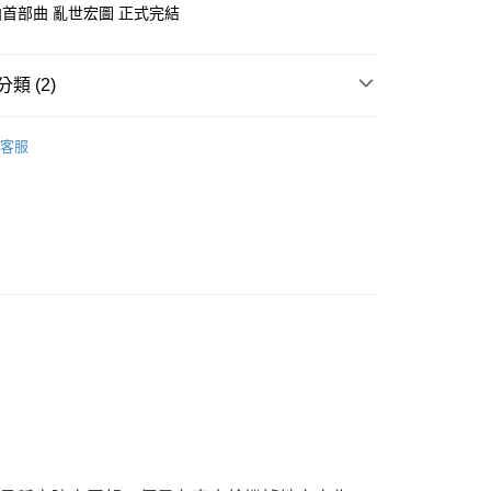
首部曲 亂世宏圖 正式完結
類 (2)
｜全站商品
客服
說