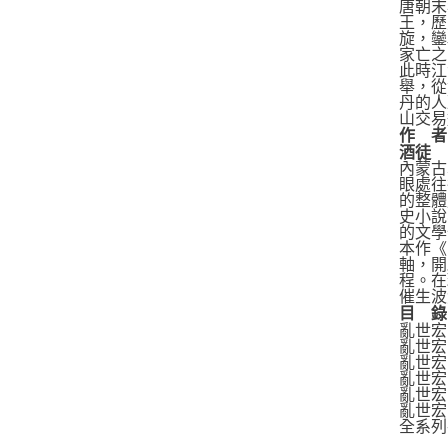
唐朝末
王，歷
旋，鑾
家亡之
此時江
舉，從
丹的人
山交易
作 者
酒徒
內蒙古
眼處往
的整體
史小說
的文學
本作《
軸，開
程。在
催生波
目
錄
亂世宏
亂世宏
亂世宏
亂世宏
亂世宏
亂世宏
全系列