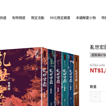
快遞
有時頻道
限定活動
99元限定藏書
本鋪解憂小物
時
亂世宏
超取滿NT$
NT$2,149
NT$1,
數量