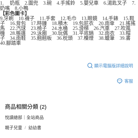
1.
奶瓶 2.圍兜 3.碗 4.手搖鈴 5.嬰兒車 6.湯匙叉子 7.
奶嘴 8.小鴨
【彩色圖卡】
9.牙刷 10.襪子 11.手套 12.毛巾 13.眼鏡 14.手錶 15.鞋
子 16.背包 17.時鐘 18.積木 19.包屁衣 20.雨傘 21.搖搖
馬 22.汽球 23.椅子 24.水桶 25.滑梯 26.汽車 27.吹風
機 28.帳篷 29.泳圈 30.玩偶 31.平底鍋 32.雨衣 33.帽
子 34.雨鞋 35.翹翹板 36.枕頭 37.檯燈 38.蠟筆 39.書
40.腳踏車
顯示電腦版詳細說明
客服
商品相關分類 (2)
悅讀總部｜全站商品
親子兒童
幼幼書