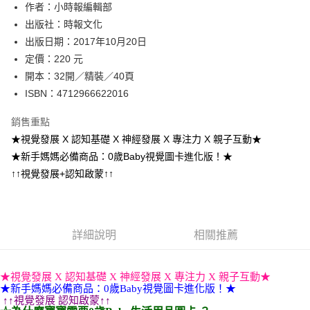
作者：小時報編輯部
付款後全家取貨
出版社：時報文化
每筆NT$60，滿NT$499(含以上)免運費
出版日期：2017年10月20日
付款後7-11取貨
定價：220 元
每筆NT$60，滿NT$499(含以上)免運費
開本：32開／精裝／40頁
ISBN：4712966622016
宅配
每筆NT$100，滿NT$499(含以上)免運費
銷售重點
★視覺發展 X 認知基礎 X 神經發展 X 專注力 X 親子互動★
★新手媽媽必備商品：0歲Baby視覺圖卡進化版！★
↑↑視覺發展+認知啟蒙↑↑
詳細說明
相關推薦
★視覺發展 X 認知基礎 X 神經發展 X 專注力 X 親子互動★
★新手媽媽必備商品：0歲Baby視覺圖卡進化版！★
↑↑視覺發展 認知啟蒙↑↑