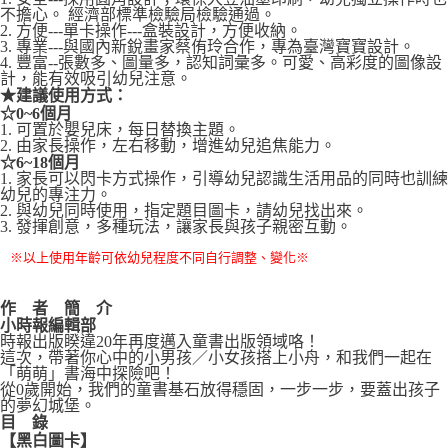
不擔心。 經濟部標準檢驗局檢驗通過。
2. 方便---單卡操作---盒裝設計，方便收納。
3. 專業---與國內新銳畫家蔡侑玲合作，專為臺灣寶寶設計。
4. 豐富--張數多、圖量多，認知詞彙多。可愛、高彩度的圖像設
計，能有效吸引幼兒注意。
★建議使用方式：
☆0~6個月
1. 可置於嬰兒床，每日替換主題。
2. 由家長操作，左右移動，增進幼兒追焦能力。
☆6~18個月
1. 家長可以閃卡方式操作，引導幼兒認識生活用品的同時也訓練
幼兒的專注力。
2. 與幼兒同時使用，指定題目圖卡，請幼兒找出來。
3. 發揮創意，多種玩法，讓家長與孩子親密互動。
※以上使用年齡可依幼兒程度不同自行調整、變化※
作 者 簡 介
小時報編輯部
時報出版睽違20年再度邁入童書出版領域咯！
這次，帶著你心中的小男孩／小女孩搭上小舟，和我們一起在
「萌萌」書海中探險吧！
從0歲開始，我們的童書基石放得穩固，一步一步，要蓋出孩子
的夢幻城堡。
目
錄
【黑白圖卡】