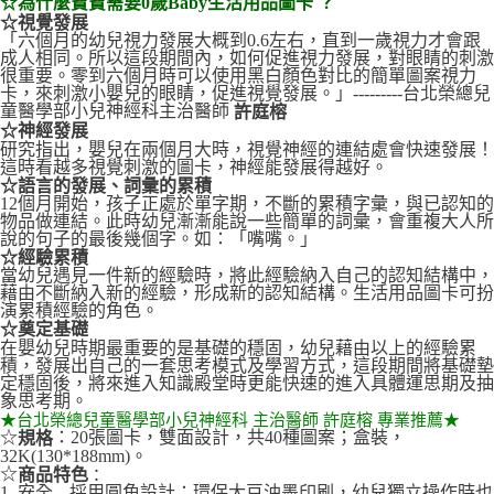
☆為什麼寶寶需要0歲Baby生活用品圖卡 ？
☆視覺發展
「六個月的幼兒視力發展大概到0.6左右，直到一歲視力才會跟
成人相同。所以這段期間內，如何促進視力發展，對眼睛的刺激
很重要。零到六個月時可以使用黑白顏色對比的簡單圖案視力
卡，來刺激小嬰兒的眼睛，促進視覺發展。」---------台北榮總兒
童醫學部小兒神經科主治醫師
許庭榕
☆神經發展
研究指出，嬰兒在兩個月大時，視覺神經的連結處會快速發展！
這時看越多視覺刺激的圖卡，神經能發展得越好。
☆語言的發展、詞彙的累積
12個月開始，孩子正處於單字期，不斷的累積字彙，與已認知的
物品做連結。此時幼兒漸漸能說一些簡單的詞彙，會重複大人所
說的句子的最後幾個字。如：「嘴嘴。」
☆經驗累積
當幼兒遇見一件新的經驗時，將此經驗納入自己的認知結構中，
藉由不斷納入新的經驗，形成新的認知結構。生活用品圖卡可扮
演累積經驗的角色。
☆奠定基礎
在嬰幼兒時期最重要的是基礎的穩固，幼兒藉由以上的經驗累
積，發展出自己的一套思考模式及學習方式，這段期間將基礎墊
定穩固後，將來進入知識殿堂時更能快速的進入具體運思期及抽
象思考期。
★台北榮總兒童醫學部小兒神經科 主治醫師 許庭榕 專業推薦★
☆
：20張圖卡，雙面設計，共40種圖案；盒裝，
規格
32K(130*188mm)。
☆
商品特色
：
1. 安全---採用圓角設計；環保大豆油墨印刷，幼兒獨立操作時也