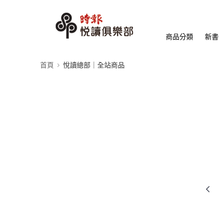
商品分類
新書
首頁
悅讀總部｜全站商品