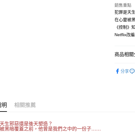
銷售重點
每筆NT$1
犯罪是天
在心靈被
《控制》
Netflix
商品相關分
悅讀總部
分享
文學
小
說明
相關推薦
天生邪惡還是後天塑造？
被黑暗覆蓋之前，他曾是我們之中的一份子……