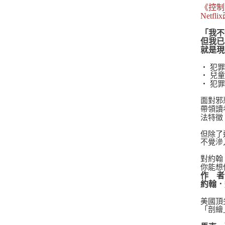
《控制
Netf
「我不
但我已
就是現
‧ 犯
‧ 兒
‧ 犯
面對邪
帶領讀
法特徵
但除了
不覺滲
對約翰
你能想
作 者
約翰．道
美國頂
「剖繪