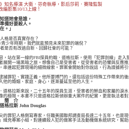
》知名導演 大衛．芬奇執導，影后莎莉．賽隆監製
lix改編影集10/13上線！
知道她會是誰，
準備好要殺人。
在。」
罪人格是否真實存在？
童/青少年時期，我們就能預見未來犯罪的端倪？
罪者是否有改過自新、回歸社會的可能？
惡，站在第一線的FBI探員約翰．道格拉斯，使用「犯罪剖繪」走
者展開一場黑暗之旅。想像自己是受害者，從受害者的恐懼與反應推
，串連起犯罪現場的細微線索。罪案會開始對你說話，行為證據將引
逮捕罪犯、實踐正義，他所要搏鬥的，還包括這份特殊工作帶來的後
入他的婚姻、家庭、身心，逐漸蔓延至他的人生。
．道格拉斯來說，二十五年的探員生涯，受害者的鮮血和家屬的淚水
像的極限。本書不只是道格拉斯偵辦重大案件的紀實，更是執法者對
 簡 介
格拉斯 John Douglas
尖的罪犯人格側寫專家，任職美國聯邦調查局長達二十五年，也是現
」緝兇專案小組，對連續殺人犯的做案手法及動機做系統研究，幫助