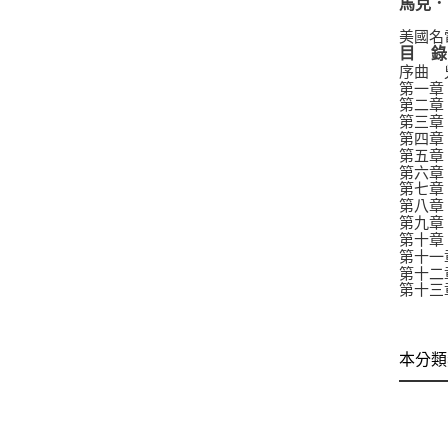
馬克．歐
美國名
目
錄
序曲 
第一章
第二章
第三章
第四章
第五章
第六章
第七章
第八章
第九章
第十章
第十一
第十二
第十三
本分類