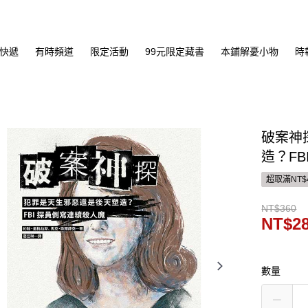
快遞
有時頻道
限定活動
99元限定藏書
本鋪解憂小物
時
破案神
造？F
超取滿NT$
NT$360
NT$2
數量