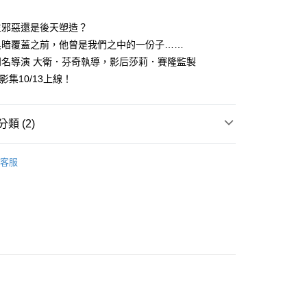
00，滿NT$499(含以上)免運費
生邪惡還是後天塑造？
黑暗覆蓋之前，他曾是我們之中的一份子……
知名導演 大衛．芬奇執導，影后莎莉．賽隆監製
改編影集10/13上線！
類 (2)
｜全站商品
客服
說