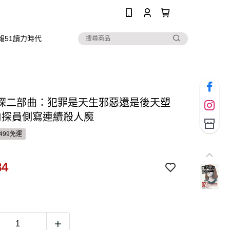
0
報51讀力時代
探二部曲：犯罪是天生邪惡還是後天塑
BI探員側寫連續殺人魔
499免運
84