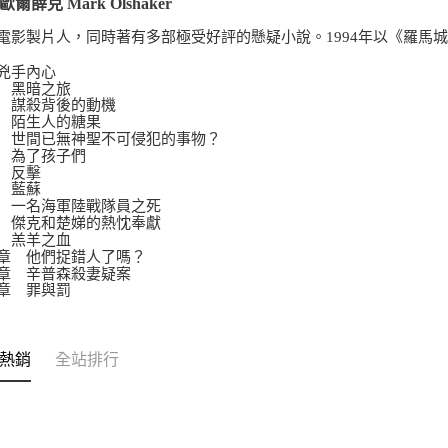
爾薛克 Mark Olshaker
電影製片人，同時著有多部極受好評的懸疑小說。1994年以《羅馬
兇手內心
 黑暗之旅
 謀殺背後的動機
 陌生人的糖果
 世間已無神聖不可侵犯的事物？
 為了孩子們
 反擊
 藍蘇
 一名海軍陸戰隊員之死
 傑克和楚娣的熱忱奉獻
 羔羊之血
章 他們捉錯人了嗎？
章 辛普森殺妻疑案
章 罪與罰
熱銷
全站排行