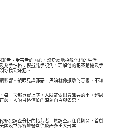
入犯罪者、受害者的內心，設身處地探觸他們的生活，
及兇手性格；模擬兇手視角，理解他的犯案動機及手
領你找到嫌犯。
續影響。親眼見證邪惡，黑暗就像擴散的毒霧，不知
，每一天都真實上演。人所能做出最邪惡的事，超過
正義、人的最終價值的深刻自白與省思。
代罪犯調查分析的拓荒者。於調查局任職期間，首創
美國及世界各地警察偵破許多重大刑案。