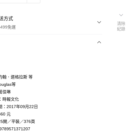
送方式
清除
499免運
紀錄
次付款
約翰．道格拉斯 等
ouglas等
葛佳琳
家取貨
：時報文化
0，滿NT$499(含以上)免運費
：2017年09月22日
1取貨
60 元
0，滿NT$499(含以上)免運費
5開／平裝／376頁
9789571371207