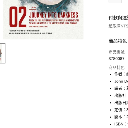
付款與運
超取滿NT$
付款方式
商品特色
信用卡一
商品編號
3780087
ATM付款
商品特色
作者：
運送方式
John D
譯者：
付款後全
出版社
每筆NT$6
出版日期
付款後7-1
定價：3
每筆NT$6
開本：2
ISBN：
宅配