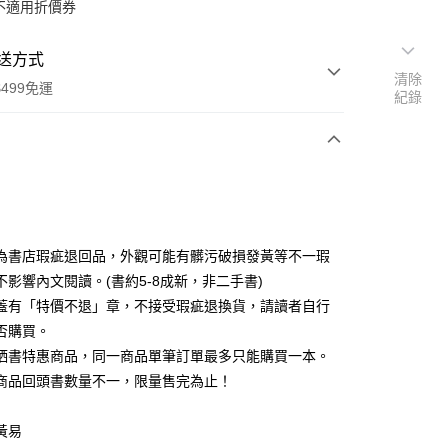
不適用折價券
送方式
清除
499免運
紀錄
次付款
為書店瑕疵退回品，外觀可能有髒污破損發黃等不一瑕
不影響內文閱讀。(書約5-8成新，非二手書)
蓋有「特價不退」章，不接受瑕疵退換貨，請讀者自行
家取貨
否購買。
0，滿NT$499(含以上)免運費
晒書特惠商品，同一商品單筆訂單最多只能購買一本。
1取貨
商品回頭書數量不一，限量售完為止！
0，滿NT$499(含以上)免運費
黃易