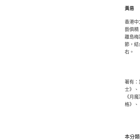
黃易
香港中
藝俱精
離島梅
節，結
右。
著有：
士》、
《月魔
格》、
本分類