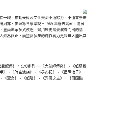
長一職，推動美術及文化交流不遺餘力。不僅琴藝畫
周亦、佛理等各家學說。1989 年辭去高薪，隱居
、臺兩地眾多武俠迷。緊扣歷史背景演繹而出的情
人歎為觀止，而豐富多產的創作實力更是無人能出其
唐雙龍傳》，玄幻系列──《大劍師傳奇》、《超級戰
手》、《時空浪族》、《尋秦記》、《星際浪子》、
、《聖女》、《超腦》、《浮沉之主》、《爾國臨