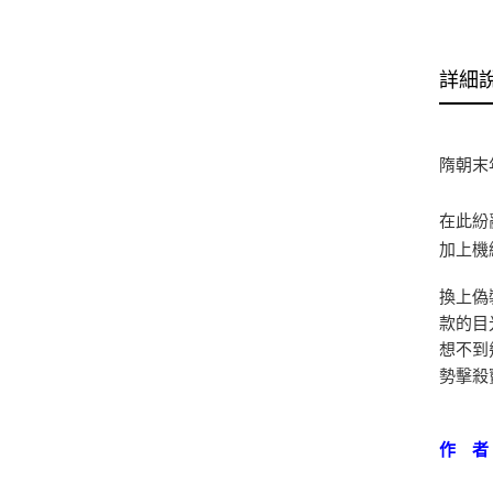
詳細
隋朝末
在此紛
加上機
換上偽
款的目
想不到
勢擊殺
作 者