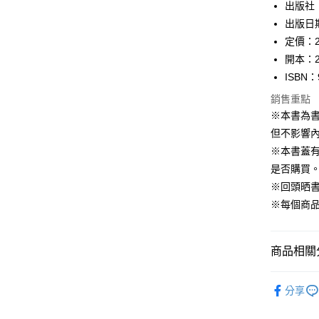
出版社
每筆NT$1
出版日期
定價：2
開本：2
ISBN：
銷售重點
※本書為
但不影響內
※本書蓋
是否購買
※回頭晒
※每個商
商品相關分
99元限定
分享