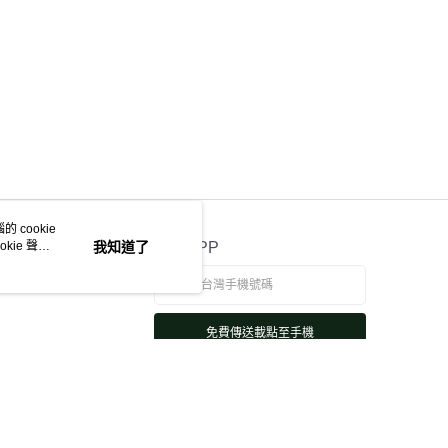
 cookie
kie 聲明
我知道了
官方APP
免費傳送載點至手機
若接到可疑電話，請洽詢165反詐騙專線
本站最佳瀏覽環境請使用 Google Chrome、Firefox 或 Edge 以上版本