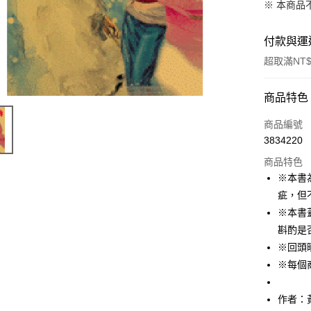
※ 本商品
付款與運
超取滿NT$
付款方式
商品特色
信用卡一
商品編號
3834220
ATM付款
商品特色
※本書
運送方式
疵，但
※本書
付款後全
斟酌是
每筆NT$6
※回頭
付款後7-1
※每個
每筆NT$6
作者：
宅配