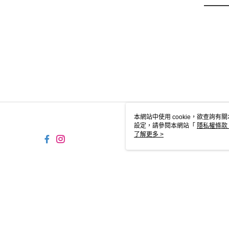
本網站中使用 cookie，欲查詢有關
設定，請參閱本網站「
隱私權條款
使用 cookie。
了解更多 >
TW-MWG1-66-149 Web
© 2026 by 時報文化出版企業股份有限公司