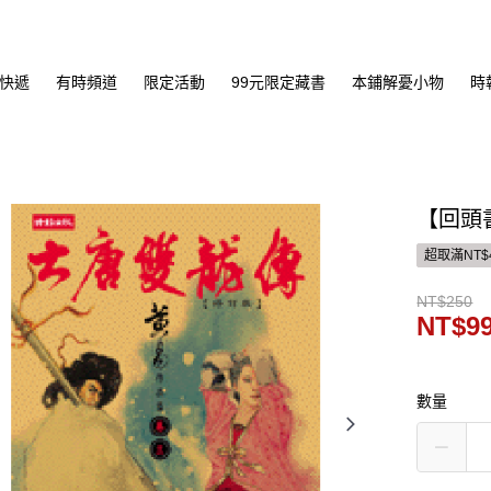
快遞
有時頻道
限定活動
99元限定藏書
本鋪解憂小物
時
【回頭
超取滿NT$
NT$250
NT$9
數量