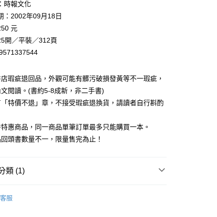
：時報文化
00，滿NT$499(含以上)免運費
：2002年09月18日
50 元
5開／平裝／312頁
9571337544
書店瑕疵退回品，外觀可能有髒污破損發黃等不一瑕疵，
文閱讀。(書約5-8成新，非二手書)
有「特價不退」章，不接受瑕疵退換貨，請讀者自行斟酌
。
書特惠商品，同一商品單筆訂單最多只能購買一本。
品回頭書數量不一，限量售完為止！
類 (1)
藏書
客服