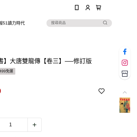
0
報51讀力時代
書】大唐雙龍傳【卷三】──修訂版
499免運
9