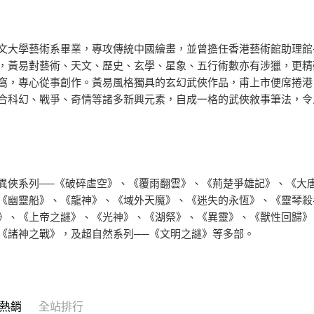
文大學藝術系畢業，專攻傳統中國繪畫，並曾擔任香港藝術館助理館
，黃易對藝術、天文、歷史、玄學、星象、五行術數亦有涉獵，更精研
窩，專心從事創作。黃易風格獨具的玄幻武俠作品，甫上市便席捲港
合科幻、戰爭、奇情等諸多新興元素，自成一格的武俠敘事筆法，令
異俠系列──《破碎虛空》、《覆雨翻雲》、《荊楚爭雄記》、《大
《幽靈船》、《龍神》、《域外天魔》、《迷失的永恆》、《靈琴殺
》、《上帝之謎》、《光神》、《湖祭》、《異靈》、《獸性回歸》
《諸神之戰》，及超自然系列──《文明之謎》等多部。
熱銷
全站排行