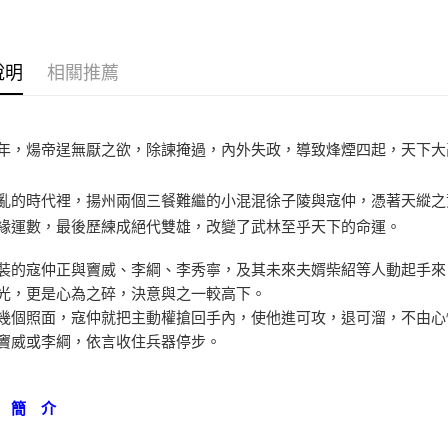
說明
相關推薦
年，煬帝逞無厭之欲，除諫掩過，內外失政，導致烽煙四起，天下大
亂的時代裡，揚州兩個三餐難繼的小混混徐子陵與寇仲，憑著天縱之
緣運數，最後歷練成絕代雙雄，改變了武林至乎天下的命運。
裝的寇仲正與竇威、李綱、李秀寧，及其未來夫婿柴紹等人動起手來
光，更是心為之碎，決意與之一較高下。
幾個照面，寇仲就把主動權搶回手內，使他進可攻，退可溜，不由心
竇威或李綱，依言收住兵器停步。
 簡 介