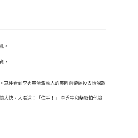
亂。
資，
。寇仲看到李秀寧清澈動人的美眸向柴紹投去情深款
懷大快。大喝道：「住手！」 李秀寧和柴紹怕他趁