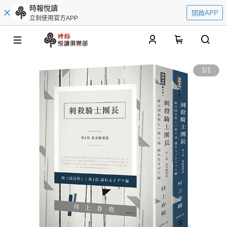
時報悅讀
開啟APP
立刻使用官方APP
0
1
/
1