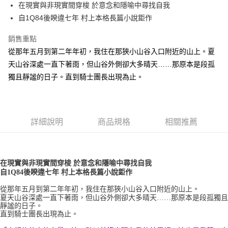
在現實與非現實間穿梭 於意念和隱喻中尋找自我
付款後全家取貨
自1Q84後睽違七年 村上本格長篇小說鉅作
每筆NT$60，滿NT$499(含以上)免運費
銷售重點
付款後7-11取貨
從那年五月到第二年年初，我住在那狹小山谷入口附近的山上。夏
每筆NT$60，滿NT$499(含以上)免運費
天山谷深處一直下著雨，但山谷外側卻大多晴天……那原本是段孤
宅配
獨且靜謐的日子。直到騎士團長出現為止。
每筆NT$100，滿NT$499(含以上)免運費
詳細說明
商品規格
相關推薦
在現實與非現實間穿梭 於意念和隱喻中尋找自我
自1Q84後睽違七年 村上本格長篇小說鉅作
從那年五月到第二年年初，我住在那狹小山谷入口附近的山上。
夏天山谷深處一直下著雨，但山谷外側卻大多晴天……那原本是段孤獨且
靜謐的日子。
直到騎士團長出現為止。