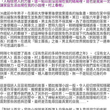
「人相信他人的力量。這一點以前沒出現在我的結局裡。這也是我第一次
讓家庭生活出現在我的小說裡。村上春樹」
36歲前中年男子，在美術大學畢業後便放棄擅長的抽象畫，開始在家中接
案以繪製肖像畫營生並負責打理家中所有事務。某日，結髮六年妻子柚子
突然坦承外遇並要求離婚，男主角百思不得其解，為了尋找問題的答案，
之後便獨自一人開車北上漫遊。歷時九個月，稍稍緩解情緒過後，住進大
學同學雨田政彥其父雨田具彥位在小田原深山中的房子。此時男主角在畫
作經紀人的牽線下，認識神秘多金的鄰居免色涉並接下代為繪製其肖像的
委託。同時無意間發現屋主雨田具彥藏在閣樓裡一幅名為〈刺殺騎士團
長〉的畫作，在遇見「騎士團長」之後，男主角的世界開始發生了一連串
不可思議的事件…
時隔七年經歷了兩本《沒有色彩的多崎作和他的巡禮之年》、《沒有女人
的男人》兩本小說後，村上春樹這次以豐沛炫目的色彩與多元樣貌的構圖
思維，化身為一位挺身面對生命危機的畫家，再次展現他筆下奇幻世界的
獨特魅力。從不具名的畫家著手，對手的是在生命歷程中我們皆有可能面
臨到的困境：婚姻愛情的渴求、事業創意的枯竭與再現、道德人性的糾葛
抉擇、死亡疾病的恐懼、親人離世的釋懷寬慰，無一不是貼近切身的命
題。
這是個迷人且容易閱讀的故事，猶如推理小說一般，令人迫切想得知隱藏
在畫作背後的真相、推開畫家與委託人身邊的一團迷團，等到進入迷霧之
中，這才驚呼我們進入了另外的一個世界：一個充滿意念與隱喻的世界。
在小田原深山的別墅中，進入了神秘未知的山洞，涉過危險隱喻的河流，
面對那些困惑與恐懼，最終是否能尋回最真實的自我……。
「對村上而言，寫作小說就是不斷潛入自我內部，潛入意識洞穴的底部