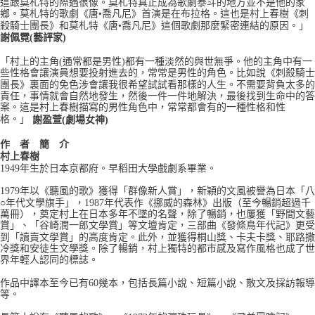
這跟莫札特的際遇很像。莫札特真正成為歌劇泰斗的地方並不是他的家
鄉。莫札特的歌劇《唐•喬凡尼》首演是在布拉格。這也是村上春樹《刺
殺騎士團長》和莫札特《唐•喬凡尼》這個歌劇那麼緊密連結的原因。」
謝佩霓(藝評家)
「村上的主角(通常都是男性)都有一種淡然的與世無爭。他的主角中有一
些性格會讓演員想要投射進去的，常常是男性的角色。比如說《刺殺騎士
團長》裏面的免色涉會讓我很希望試試看那樣的人生。不需要背負太多的
責任，事情就會自然地發生，然後一件一件地解決，最後找到生命中的答
案。這是村上春樹描寫的男性角色中，常常都會有的一種性格和性
格。」
謝盈萱(劇場女神)
作 者 簡 介
村上春樹
1949年生於日本京都府。早稻田大學戲劇系畢業。
1979年以《聽風的歌》獲得「群像新人賞」，新穎的文風被譽為日本「八
○年代文學旗手」，1987年代表作《挪威的森林》出版（至今暢銷超過千
萬冊），奠定村上在日本多年不墜的名聲，除了暢銷，也屢獲「野間文藝
賞」、「谷崎潤一郎文學賞」等文壇肯定，三部曲《發條鳥年代記》更受
到「讀賣文學賞」的高度肯定。此外，並獲得桐山獎、卡夫卡獎、耶路撒
冷獎和安徒生文學獎。除了暢銷，村上獨特的都市感及寫作風格也成了世
界年輕人認同的標誌。
作品中譯本至今已有60幾本，包括長篇小說、短篇小說、散文及採訪報導
等。