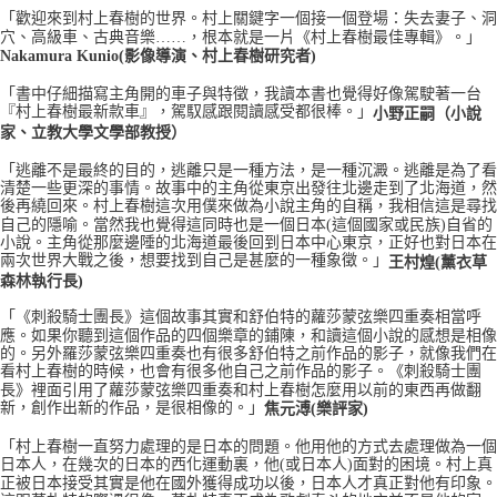
「歡迎來到村上春樹的世界。村上關鍵字一個接一個登場：失去妻子、洞
穴、高級車、古典音樂……，根本就是一片《村上春樹最佳專輯》。」
Nakamura Kunio(影像導演、村上春樹研究者)
「書中仔細描寫主角開的車子與特徵，我讀本書也覺得好像駕駛著一台
『村上春樹最新款車』，駕馭感跟閱讀感受都很棒。」
小野正嗣（小說
家、立教大學文學部教授）
「逃離不是最終的目的，逃離只是一種方法，是一種沉澱。逃離是為了看
清楚一些更深的事情。故事中的主角從東京出發往北邊走到了北海道，然
後再繞回來。村上春樹這次用僕來做為小說主角的自稱，我相信這是尋找
自己的隱喻。當然我也覺得這同時也是一個日本(這個國家或民族)自省的
小說。主角從那麼邊陲的北海道最後回到日本中心東京，正好也對日本在
兩次世界大戰之後，想要找到自己是甚麼的一種象徵。」
王村煌(薰衣草
森林執行長)
「《刺殺騎士團長》這個故事其實和舒伯特的蘿莎蒙弦樂四重奏相當呼
應。如果你聽到這個作品的四個樂章的鋪陳，和讀這個小說的感想是相像
的。另外羅莎蒙弦樂四重奏也有很多舒伯特之前作品的影子，就像我們在
看村上春樹的時候，也會有很多他自己之前作品的影子。《刺殺騎士團
長》裡面引用了蘿莎蒙弦樂四重奏和村上春樹怎麼用以前的東西再做翻
新，創作出新的作品，是很相像的。」
焦元溥(樂評家)
「村上春樹一直努力處理的是日本的問題。他用他的方式去處理做為一個
日本人，在幾次的日本的西化運動裏，他(或日本人)面對的困境。村上真
正被日本接受其實是他在國外獲得成功以後，日本人才真正對他有印象。