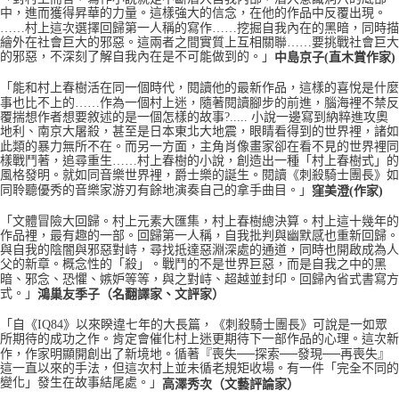
中，進而獲得昇華的力量。這樣強大的信念，在他的作品中反覆出現。
……村上這次選擇回歸第一人稱的寫作……挖掘自我內在的黑暗，同時描
繪外在社會巨大的邪惡。這兩者之間實質上互相關聯……要挑戰社會巨大
的邪惡，不深刻了解自我內在是不可能做到的。」
中島京子(直木賞作家)
「能和村上春樹活在同一個時代，閱讀他的最新作品，這樣的喜悅是什麼
事也比不上的……作為一個村上迷，隨著閱讀腳步的前進，腦海裡不禁反
覆揣想作者想要敘述的是一個怎樣的故事?..... 小說一邊寫到納粹進攻奧
地利、南京大屠殺，甚至是日本東北大地震，眼睛看得到的世界裡，諸如
此類的暴力無所不在。而另一方面，主角肖像畫家卻在看不見的世界裡同
樣戰鬥著，追尋重生……村上春樹的小說，創造出一種「村上春樹式」的
風格發明。就如同音樂世界裡，爵士樂的誕生。閱讀《刺殺騎士團長》如
同聆聽優秀的音樂家游刃有餘地演奏自己的拿手曲目。」
窪美澄(作家)
「文體冒險大回歸。村上元素大匯集，村上春樹總決算。
村上這十幾年的
作品裡，最有趣的一部。
回歸第一人稱，自我批判與幽默感也重新回歸。
與自我的陰闇與邪惡對峙，尋找抵達惡淵深處的通道，同時也開啟成為人
父的新章。概念性的「殺」。戰鬥的不是世界巨惡，而是自我之中的黑
暗、邪念、恐懼、嫉妒等等，與之對峙、超越並封印。回歸內省式書寫方
式。」
鴻巢友季子（名翻譯家、文評家）
「自《IQ84》以來睽違七年的大長篇，《刺殺騎士團長》可說是一如眾
所期待的成功之作。肯定會催化村上迷更期待下一部作品的心理。這次新
作，作家明顯開創出了新境地。
循著『喪失──探索──發現──再喪失』
這一直以來的手法，但這次村上並未循老規矩收場。
有一件「完全不同的
變化」發生在故事結尾處。」
高澤秀次（文藝評論家）