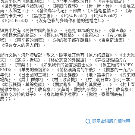
長篇小說有《聽風的歌》、《1973年的彈珠玩具》、《尋羊冒險記》、
《世界末日與冷酷異境》、《挪威的森林》、《舞‧舞‧舞》、《國境之
南、太陽之 西》、《發條鳥年代記》三部曲、《人造衛星情人》、《海
邊的卡夫卡》、《黑夜之後》、《1Q84 Book1》《1Q84 Book2》、
《1Q84 Book3》、《沒有色彩的多崎作和他的巡禮之年》。
短篇小說有《開往中國的慢船》、《遇見100%的女孩》、《螢火蟲》、
《迴轉木馬的終端》、《麵包店再襲擊》、《電視人》、《夜之蜘蛛
猴》、《萊辛頓的幽靈》、《神的孩子都在跳舞》、《東京奇譚集》、
《沒有女人的男人們》。
紀行文集、海外滯居記、散文、隨筆及其他有《遠方的鼓聲》、《雨天炎
天》、《邊境‧近境》、《終於悲哀的外國語》、《尋找漩渦貓的方
法》、《雪梨！》、 《如果我們的語言是威士忌》、《象工廠的HAPPY
END》、《羊男的聖誕節》、《蘭格漢斯島的午後》、《懷念的一九八○
年代》、《日出國的工場》、《爵士群像》、《地下鐵事件》、《約束的
場所》、《爵士 群像2》、《村上收音機》、《村上朝日堂》系列三本、
《給我搖擺，其餘免談》、《關於跑步，我說的其實是……》、《村上春
樹雜文集》、《村上收音機2：大蕪菁、難挑的酪梨》、《村上收音機3：
喜歡吃沙拉的獅子》、《身為職業小說家》、《你說，寮國到底有什
麼？》。
顯示電腦版詳細說明