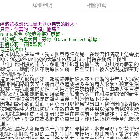
詳細說明
相關推薦
網路能找到比現實世界更完美的戀人，
只是，你真的「了解」他嗎？
Netflix影集《破案神探》原著，
《控制》名導大衛．芬奇（David Fincher）執導，
影后莎莉．賽隆監製，
現正熱播中！
希拉因為丈夫過世，獨立撫養身障女兒，在經濟和情感上急需援
助；沉迷於SM性愛的大學生依莎貝拉，覺得在網路上找到
「性」趣相投的主人；蘇珊特想逃離負債生活，更想找尋嶄新的
戀情……她們全因不明原因失蹤，直至某日，被人發現屍體密封
於塑膠桶裡……
這是由警方破解的第一起網路連續殺人案。已婚的中年男人羅賓
森徘徊網路聊天室，將自己塑造成熟多金的商人形象，鎖定生活
寂寥、尋找刺激的女性，利用她們尋求精神寄託、重啟人生目標
的心理，說服她們搬到堪薩斯，展開高薪工作和穩定戀情的新生
活。在獲得金錢或是肉體利益後，對她們痛下殺手。
因為網路不必面對面，內心事可以輕易說出口，我們因而對網路
彼端的陌生人減低防備。在數位空間，過往用以保護自我的本能
與知識毫無用處，犯罪者只需坐在電腦前，便能敲詐、引誘、操
控受害者。網路成為我們的心靈出口，卻也帶領我們走至危險深
淵。
透過連續殺人犯羅賓森十六年的犯罪描述，本書展現了智慧型罪
犯如何利用新型態的工具進化其犯罪技巧，與此同時，警方也隨
著網路犯案激增而修正其辦案能力，讓本書猶如《神鬼交鋒》：