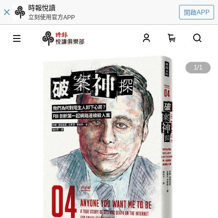
時報悅讀
開啟APP
立刻使用官方APP
0
1
/
1