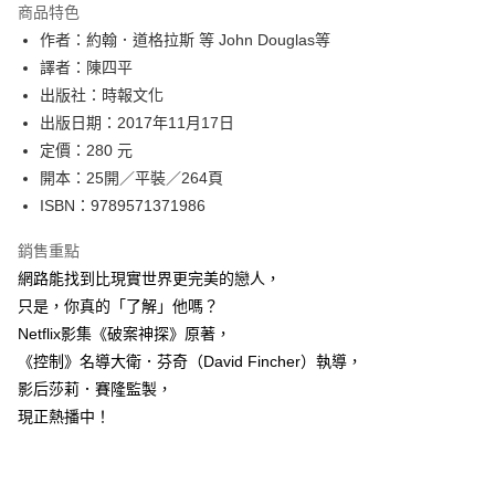
運送方式
商品特色
作者：約翰．道格拉斯 等 John Douglas等
付款後全家取貨
譯者：陳四平
每筆NT$60，滿NT$499(含以上)免運費
出版社：時報文化
付款後7-11取貨
出版日期：2017年11月17日
每筆NT$60，滿NT$499(含以上)免運費
定價：280 元
開本：25開／平裝／264頁
宅配
ISBN：9789571371986
每筆NT$100，滿NT$499(含以上)免運費
銷售重點
網路能找到比現實世界更完美的戀人，
只是，你真的「了解」他嗎？
Netflix影集《破案神探》原著，
《控制》名導大衛．芬奇（David Fincher）執導，
影后莎莉．賽隆監製，
現正熱播中！