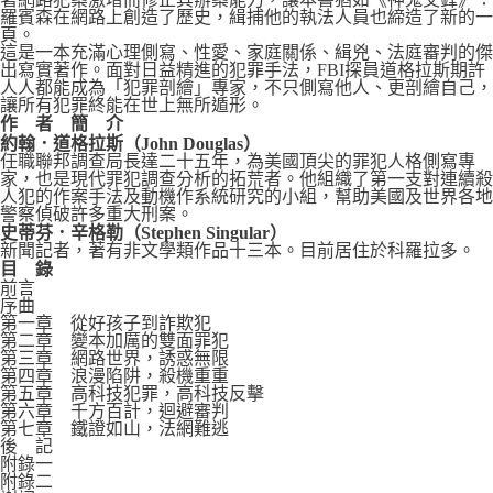
羅賓森在網路上創造了歷史，緝捕他的執法人員也締造了新的一
頁。
這是一本充滿心理側寫、性愛、家庭關係、緝兇、法庭審判的傑
出寫實著作。面對日益精進的犯罪手法，FBI探員道格拉斯期許
人人都能成為「犯罪剖繪」專家，不只側寫他人、更剖繪自己，
讓所有犯罪終能在世上無所遁形。
作 者 簡 介
約翰．道格拉斯（John Douglas）
任職聯邦調查局長達二十五年，為美國頂尖的罪犯人格側寫專
家，也是現代罪犯調查分析的拓荒者。他組織了第一支對連續殺
人犯的作案手法及動機作系統研究的小組，幫助美國及世界各地
警察偵破許多重大刑案。
史蒂芬．辛格勒（Stephen Singular）
新聞記者，著有非文學類作品十三本。目前居住於科羅拉多。
目
錄
前言
序曲
第一章 從好孩子到詐欺犯
第二章 變本加厲的雙面罪犯
第三章 網路世界，誘惑無限
第四章 浪漫陷阱，殺機重重
第五章 高科技犯罪，高科技反擊
第六章 千方百計，迴避審判
第七章 鐵證如山，法網難逃
後 記
附錄一
附錄二