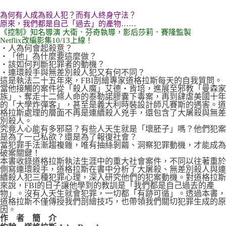
為何有人成為殺人犯？而有人終身守法？
原來，我們都是自己「過去」的產物……
《控制》知名導演 大衛．芬奇執導，影后莎莉．賽隆監製
Netflix改編影集10/13上線！
‧人為何會起殺意？
‧「他」為什麼要這麼做？
‧該如何判斷犯罪者的動機？
‧連環殺手與無差別殺人犯又有何不同？
這是執法二十五年來，FBI剖繪專家道格拉斯每天的自我質問。
當他接觸的案件從「殺人魔」艾德‧肯培，進展至邪教「曼森家
族」、奪走十二條人命的泰勒諾膠囊下毒案，再到肆虐美國十年
的「大學炸彈客」，甚至是義大利時裝設計師凡賽斯的遇害。道
格拉斯處理的層面不再是連續殺人兇手，還包含了大屠殺與無差
別殺人。
究竟人心能有多邪惡？有些人天生就是「壞胚子」嗎？他們犯案
是為了一己私欲？還是為了報復社會？
當犯罪手法漸趨複雜，唯有抽絲剝繭、洞察犯罪動機，才能成為
破案關鍵！
本書收錄道格拉斯執法生涯中的重大社會案件，不同以往著重於
側寫連環殺手，道格拉斯在書中分析了大屠殺、無差別殺人與連
續殺人犯三種犯罪心理，深入研究他們的犯案動機。對道格拉斯
來說，FBI的日子讓他學到的教訓是「我們都是自己過去的產
物」。沒有人天生就會犯罪，一切都「有跡可循」。透過本書，
道格拉斯不僅傳授我們剖繪技巧，也帶領我們關切犯罪生成的原
因。
作 者 簡 介