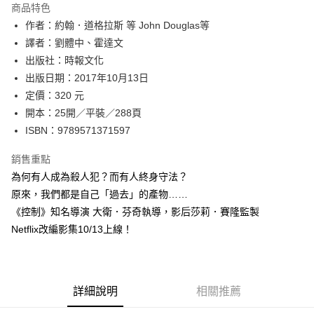
運送方式
商品特色
作者：約翰．道格拉斯 等 John Douglas等
付款後全家取貨
譯者：劉體中、霍達文
每筆NT$60，滿NT$499(含以上)免運費
出版社：時報文化
付款後7-11取貨
出版日期：2017年10月13日
每筆NT$60，滿NT$499(含以上)免運費
定價：320 元
開本：25開／平裝／288頁
宅配
ISBN：9789571371597
每筆NT$100，滿NT$499(含以上)免運費
銷售重點
為何有人成為殺人犯？而有人終身守法？
原來，我們都是自己「過去」的產物……
《控制》知名導演 大衛．芬奇執導，影后莎莉．賽隆監製
Netflix改編影集10/13上線！
詳細說明
相關推薦