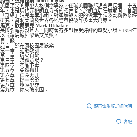
約翰．道格拉斯 John Douglas
美國頂尖的罪犯人格側寫專家，任職美國聯邦調查局長達二十五
年，也是現代罪犯調查分析的拓荒者。於調查局任職期間，首創
「剖繪」緝兇專案小組，對連續殺人犯的做案手法及動機做系統
研究，幫助美國及世界各地警察偵破許多重大刑案。
馬克．歐爾薛克 Mark Olshaker
美國名電影製片人，同時著有多部極受好評的懸疑小說。1994年
以《羅馬城》榮獲艾美獎。
目
錄
前言 鄧布蘭校園屠殺案
第一章 記取教訓
第二章 玩火自焚
第三章 媒體惹禍？
第四章 商品下毒
第五章 突然抓狂
第六章 亡命天涯
第七章 槍手陰影
第八章 炸彈犯罪
第九章 你來破案因。
顯示電腦版詳細說明
客服