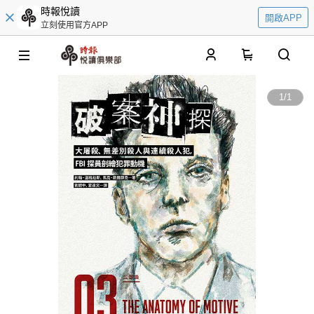
時報悅讀
開啟APP
立刻使用官方APP
0
1
/
1