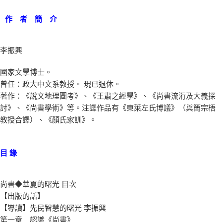
作 者 簡 介
李振興
國家文學博士。
曾任：政大中文系教授。 現已退休。
著作：《說文地理圖考》、《王肅之經學》、《尚書流洐及大義探
討》、《尚書學術》等。注譯作品有《東萊左氏博議》（與簡宗梧
教授合譯）、《顏氏家訓》。
目 錄
尚書◆華夏的曙光 目次
【出版的話】
【導讀】先民智慧的曙光 李振興
第一章 認識《尚書》