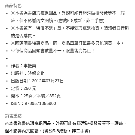
運送方式
商品特色
※本書為書店瑕疵退回品，外觀可能有髒污破損發黃等不一瑕
付款後全家取貨
疵，但不影響內文閱讀。(書約5-8成新，非二手書)
每筆NT$60，滿NT$499(含以上)免運費
※本書蓋有「特價不退」章，不接受瑕疵退換貨，請讀者自行斟
付款後7-11取貨
酌是否購買。
每筆NT$60，滿NT$499(含以上)免運費
※回頭晒書特惠商品，同一商品單筆訂單最多只能購買一本。
※每個商品回頭書數量不一，限量售完為止！
宅配
每筆NT$100，滿NT$499(含以上)免運費
作者：李振興
出版社：時報文化
出版日期：2012年07月27日
定價：250 元
開本：25開／平裝／352頁
ISBN：9789571355900
銷售重點
※本書為書店瑕疵退回品，外觀可能有髒污破損發黃等不一瑕疵，
但不影響內文閱讀。(書約5-8成新，非二手書)