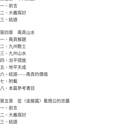
一、前言
二、大義探討
三、結語
第四章 禹貢山水
一、禹貢解題
二、九州敷土
三、九州山水
四、治平措施
五、地平天成
六、結語——禹貢的價值
七、附載
八、本篇參考書目
第五章 從〈金滕篇〉看周公的忠藎
一、前言
二、大義探討
三、結語