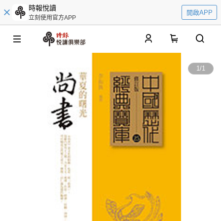
時報悅讀
開啟APP
立刻使用官方APP
0
1
/
1