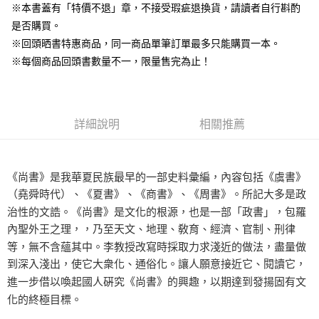
※本書蓋有「特價不退」章，不接受瑕疵退換貨，請讀者自行斟酌
是否購買。
※回頭晒書特惠商品，同一商品單筆訂單最多只能購買一本。
※每個商品回頭書數量不一，限量售完為止！
詳細說明
相關推薦
《尚書》是我華夏民族最早的一部史料彙編，內容包括《虞書》
（堯舜時代）、《夏書》、《商書》、《周書》。所記大多是政
治性的文誥。《尚書》是文化的根源，也是一部「政書」，包羅
內聖外王之理，，乃至天文、地理、敎育、經濟、官制、刑律
等，無不含蘊其中。李教授改寫時採取力求淺近的做法，盡量做
到深入淺出，使它大衆化、通俗化。讓人願意接近它、閱讀它，
進一步借以喚起國人硏究《尚書》的興趣，以期達到發揚固有文
化的終極目標。