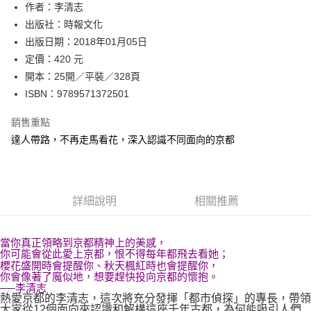
作者：李清志
付款後全家取貨
出版社：時報文化
每筆NT$60，滿NT$499(含以上)免運費
出版日期：2018年01月05日
付款後7-11取貨
定價：420 元
每筆NT$60，滿NT$499(含以上)免運費
開本：25開／平裝／328頁
ISBN：9789571372501
宅配
每筆NT$100，滿NT$499(含以上)免運費
銷售重點
達人帶路，不再走馬看花，深入認識不同面向的京都
詳細說明
相關推薦
當你真正領略到京都精神上的美感，
你可能會從此愛上京都，恨不得每年都飛去看她；
櫻花盛開時會提醒你、秋天楓紅時也會提醒你，
你會像著了魔似地，想要趕快投向京都的懷抱。
──李清志
熱愛京都的李清志，這次將充分發揮「都市偵探」的專長，帶領
大家從12個面向來認識和解構這座千年古都，為何能吸引人們