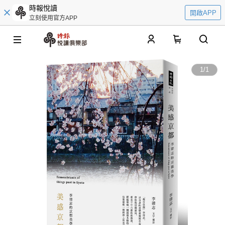
時報悅讀
開啟APP
立刻使用官方APP
0
1
/
1