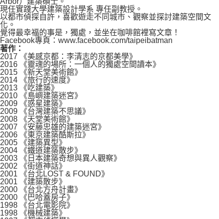
Arbor）建築碩士。
現任實踐大學建築設計學系 專任副教授。
以都市偵探自許，喜歡遊走不同城市、觀察並探討建築空間文
化。
覺得最幸福的事是，獨處，並坐在咖啡館裡寫文章！
Facebook專頁：www.facebook.com/taipeibatman
著作：
2017 《美感京都：李清志的京都美學》
2016 《靈魂的場所：一個人的獨處空間讀本》
2015 《新天堂美術館》
2014 《旅行的速度》
2013 《吃建築》
2010 《島嶼建築迷宮》
2009 《惑星建築》
2009 《台灣建築不思議》
2008 《天堂美術館》
2007 《安藤忠雄的建築迷宮》
2006 《東京建築酷斯拉》
2005 《建築異型》
2004 《鐵道建築散步》
2003 《日本建築奇想與異人觀察》
2002 《街道神話》
2001 《台北LOST & FOUND》
2001 《建築散步》
2000 《台北方舟計畫》
2000 《巴哈蓋房子》
1998 《台北電影院》
1998 《機械建築》