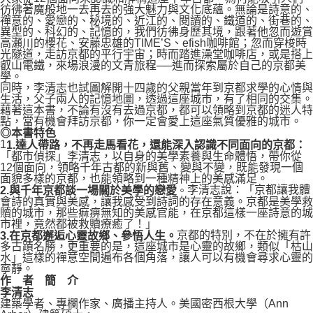
彷彿著魔般地一去再去的強大魅力與文化底蘊。無論是詩意的、
禪意的、愛戀的、秘境的、近江的、閱讀的、鐵道的、街巷的、
異型的、科幻的、記憶的，我們彷彿身歷其境，跟著他忽而遊賞
高瀨川的櫻花、安藤忠雄的TIME’S、efish咖啡館；忽而穿梭時
光隧道，走訪京都的平行宇宙；時而踏進澡堂咖啡店，或是搭上
叡山電鐵，來場浪漫的文青旅程──進而探索屬於自己的京都美
學。
同時，李清志也試圖解開十四歲的父親當年到京都求學的心情與
生活，父子兩人的記憶地圖，透過這座城市，有了相同的交集。
藉著這本書，不論有沒有去過京都，都可以領略到京都的迷人特
點，當有機會拜訪京都，你一定會愛上這座氣質優雅的城市。
◎本書特色
1
1.達人帶路，不再走馬看花，還能深入認識不同面向的京都：
「都市偵探」李清志，以自身的美學素養與生命體悟，帶你從
12個面向，領略千年古都的新與舊、變與不變，既能發現一個
面貌多樣的京都，也能領略到一種精神上的美感滿足。
李清志說：「京都讓我體
2.與千年京都談一場關於美學的戀愛
。
會詩的真實與美感，讓我感受到詩詞的存在意義。京都是美學救
贖的城市，那些痲痹無知的美感官能，在京都這樣一座詩意的城
市裡，竟然都被救贖療癒了！」
京都的特別，不在於擁有許
3.在京都邂逅心靈故鄉、參悟人生。
多古蹟名勝，更重要的是，這座城市是心靈的故鄉，類似「枯山
水」這樣的禪意空間遍布各個角落，讓人可以有機會尋求心靈的
寧靜。
作 者 簡 介
李清志
建築學者、專欄作家、廣播主持人。美國密西根大學（Ann