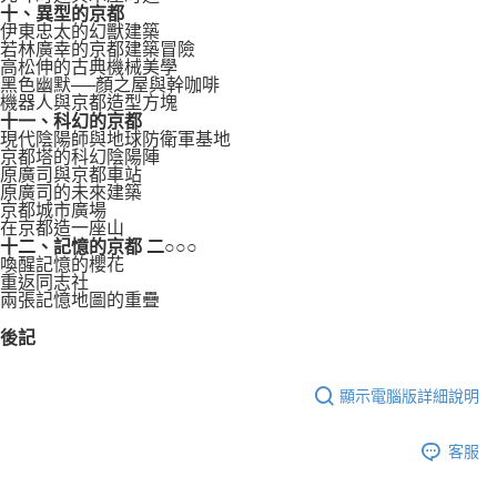
十、異型的京都
伊東忠太的幻獸建築
若林廣幸的京都建築冒險
高松伸的古典機械美學
黑色幽默──顏之屋與幹咖啡
機器人與京都造型方塊
十一、科幻的京都
現代陰陽師與地球防衛軍基地
京都塔的科幻陰陽陣
原廣司與京都車站
原廣司的未來建築
京都城市廣場
在京都造一座山
十二、記憶的京都 二○○○
喚醒記憶的櫻花
重返同志社
兩張記憶地圖的重疊
後記
顯示電腦版詳細說明
客服