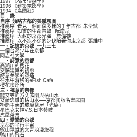
1997 《都市偵探學》
1996 《建築電影學》
1994 《鳥國狂》
目
錄
自序 領略古都的美感氛圍
推薦序 看見一個面貌多樣的千年古都 朱全斌
推薦序 如畫的生命景致 阮慶岳
推薦序 大叔的京都光澤 詹偉雄
推薦序 以不疾不徐的步伐陪著你走京都 張維中
一、記憶的京都 一九三七
一個台灣少年在京都
同志社大學
二、詩意的京都
高瀨川的櫻花
安藤建築的初戀
詩意美學的塑造
在水中游移的eFish Café
櫻花喫煙所
三、禪意的京都
龍安寺的方丈庭園與枯山水
安藤忠雄的枯山水──京都陶版名畫庭園
極簡主義的玻璃茶屋「光庵」
星巴克女神V.S.日本藝妓
虎屋茶寮
四、愛戀的京都
京都的平行宇宙
叡山電鐵的文青浪漫旅程
鴨川的飛石