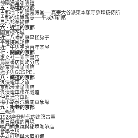
神隱澡堂咖啡館
五、秘境的京都
古都地下的隱藏殿堂──真宗大谷派東本願寺參拜接待所
古都的建築新意──平成知新館
烏托邦美術館
六、近江的京都
國寶櫻花城
近江八幡的藤森怪房子
平等院鳳翔館
近江牛與宇治百年茶屋
七、閱讀的京都
惠文社一乘寺書店
蔦屋書店岡崎分店
廢棄學校咖啡館
迷子與GOSPEL
八、鐵道的京都
浪漫電車之旅
京都澡堂咖啡館
浪漫電車櫻花隧道
仲夏迷宮車站
梅小路蒸汽機關車象塚
九、街巷的京都
三條通
1928摩登時代的建築古董
舊日榮耀的再現
鳴門鯛魚燒與秘境咖啡店
哲學之道
先斗町通與木屋町通