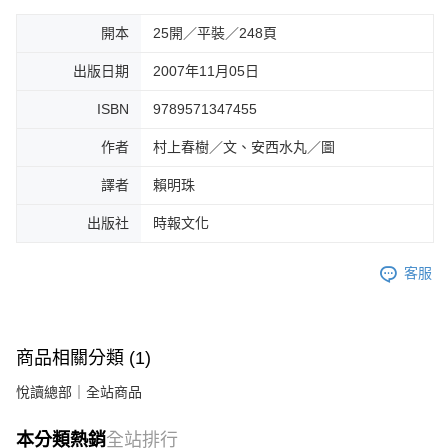
開本
25開／平裝／248頁
出版日期
2007年11月05日
ISBN
9789571347455
作者
村上春樹／文、安西水丸／圖
譯者
賴明珠
出版社
時報文化
客服
商品相關分類 (1)
悅讀總部｜全站商品
本分類熱銷
全站排行