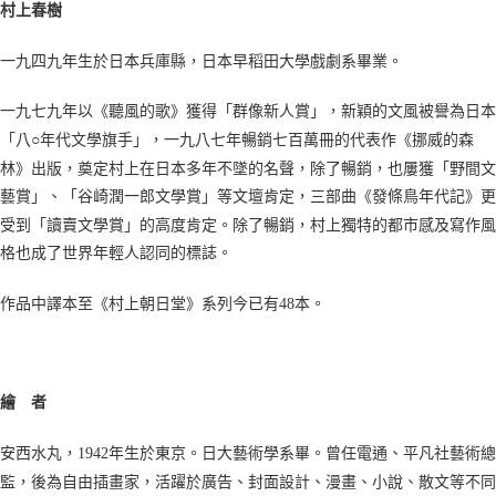
村上春樹
一九四九年生於日本兵庫縣，日本早稻田大學戲劇系畢業。
一九七九年以《聽風的歌》獲得「群像新人賞」，新穎的文風被譽為日本
「八○年代文學旗手」，一九八七年暢銷七百萬冊的代表作《挪威的森
林》出版，奠定村上在日本多年不墜的名聲，除了暢銷，也屢獲「野間文
藝賞」、「谷崎潤一郎文學賞」等文壇肯定，三部曲《發條鳥年代記》更
受到「讀賣文學賞」的高度肯定。除了暢銷，村上獨特的都市感及寫作風
格也成了世界年輕人認同的標誌。
作品中譯本至《村上朝日堂》系列今已有48本。
繪 者
安西水丸，1942年生於東京。日大藝術學系畢。曾任電通、平凡社藝術總
監，後為自由插畫家，活躍於廣告、封面設計、漫畫、小說、散文等不同