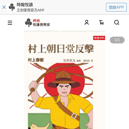
時報悅讀
開啟APP
立刻使用官方APP
0
1
/
1