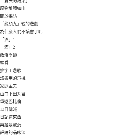
「夏天的結束」
廢物堆積如山
關於採訪
「龍頭九」號的悲劇
為什麼人們不讀書了呢
「酒」1
「酒」2
政治季節
頭昏
排字工悲歌
讀書用的飛機
家庭主夫
山口下田丸君
重返巴比倫
13日佛滅
日記這東西
興趣是戒菸
評論的品味法