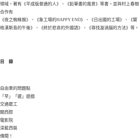
領域。著有《平成版普通的人》、《鉛筆畫的風景》等書。並與村上春樹
合作有
《夜之蜘蛛猴》、《象工場的HAPPY END》、《日出國的工場》、《蘭
格漢斯島的午後》、《終於悲哀的外國語》、《尋找漩渦貓的方法》等。
目 錄
自由業的問題點
「早」「遲」遊戲
交通罷工
關西腔
電影院
深藍西裝
傳聞！