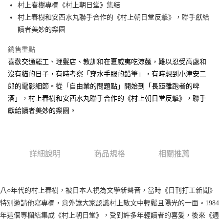
村上春樹專欄《村上朝日堂》集結
付款後全家取貨
村上春樹和安西水丸聯手合作的《村上朝日堂反擊》，聯手獻給
每筆NT$60，滿NT$499(含以上)免運費
讀者美妙的樂園
付款後7-11取貨
銷售重點
每筆NT$60，滿NT$499(含以上)免運費
喜歡交通罷工、理髮店、教訓和在夏威夷吃涼麵，難以忍受高處和
宅配
沒有貓的日子，有時考察「穿水手服的鉛筆」，有時想到小津安二
每筆NT$100，滿NT$499(含以上)免運費
郎的電影細節。從「自由業的問題點」開始到「長距離跑者的啤
酒」，村上春樹和安西水丸聯手合作的《村上朝日堂反擊》，聯手
獻給讀者美妙的樂園。
詳細說明
商品規格
相關推薦
八○年代的村上春樹，被日本人視為文學新聲音，當時《日刊打工新聞》
特別邀請他寫專欄，意外讓大家認識村上散文中輕鬆且陽光的一面。1984
年這個專欄結集成《村上朝日堂》，受到許多年輕讀者的喜愛，後來《週