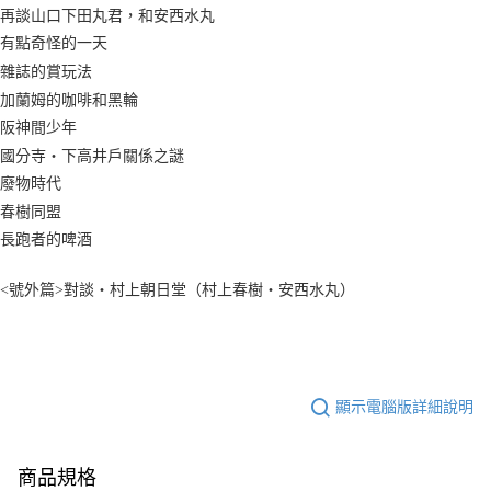
再談山口下田丸君，和安西水丸
有點奇怪的一天
雜誌的賞玩法
加蘭姆的咖啡和黑輪
阪神間少年
國分寺‧下高井戶關係之謎
廢物時代
春樹同盟
長跑者的啤酒
<號外篇>對談‧村上朝日堂（村上春樹‧安西水丸）
顯示電腦版詳細說明
商品規格