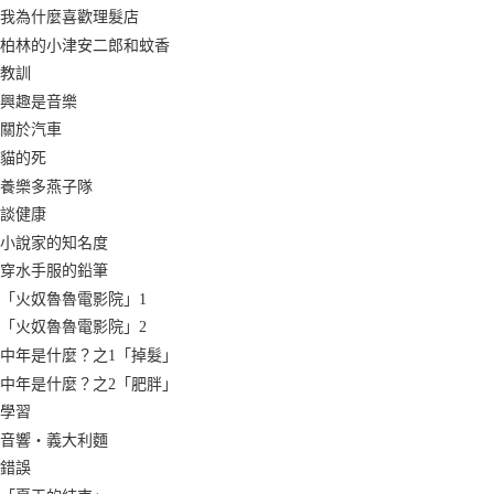
我為什麼喜歡理髮店
柏林的小津安二郎和蚊香
教訓
興趣是音樂
關於汽車
貓的死
養樂多燕子隊
談健康
小說家的知名度
穿水手服的鉛筆
「火奴魯魯電影院」1
「火奴魯魯電影院」2
中年是什麼？之1「掉髮」
中年是什麼？之2「肥胖」
學習
音響‧義大利麵
錯誤