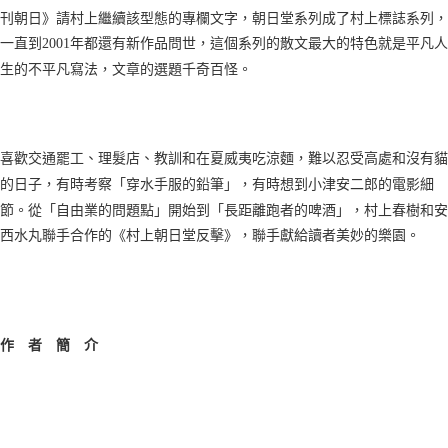
刊朝日》請村上繼續該型態的專欄文字，朝日堂系列成了村上標誌系列，
一直到2001年都還有新作品問世，這個系列的散文最大的特色就是平凡人
生的不平凡寫法，文章的選題千奇百怪。
喜歡交通罷工、理髮店、教訓和在夏威夷吃涼麵，難以忍受高處和沒有貓
的日子，有時考察「穿水手服的鉛筆」，有時想到小津安二郎的電影細
節。從「自由業的問題點」開始到「長距離跑者的啤酒」，村上春樹和安
西水丸聯手合作的《村上朝日堂反擊》，聯手獻給讀者美妙的樂園。
作 者 簡 介