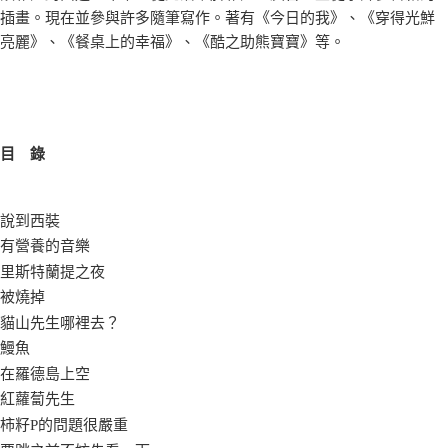
插畫。現在並參與許多隨筆寫作。著有《今日的我》、《穿得光鮮
亮麗》、《餐桌上的幸福》、《酷之助熊寶寶》等。
錄
目
說到西裝
有營養的音樂
里斯特蘭提之夜
被燒掉
貓山先生哪裡去？
鰻魚
在羅德島上空
紅蘿蔔先生
柿籽P的問題很嚴重