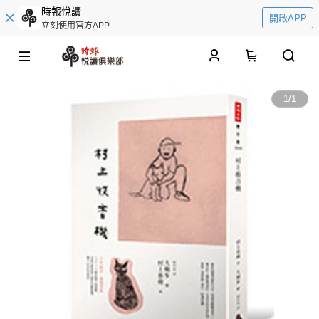
時報悅讀
開啟APP
立刻使用官方APP
0
1
/
1