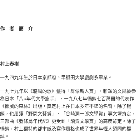
作 者 簡 介
村上春樹
一九四九年生於日本京都府。早稻田大學戲劇系畢業。
一九七九年以《聽風的歌》獲得「群像新人賞」，新穎的文風被譽
為日本「八○年代文學旗手」，一九八七年暢銷七百萬冊的代表作
《挪威的森林》出版，奠定村上在日本多年不墜的名聲，除了暢
銷，也屢獲「野間文藝賞」、「谷崎潤一郎文學賞」等文壇肯定，
三部曲《發條鳥年代記》更受到「讀賣文學賞」的高度肯定。除了
暢銷，村上獨特的都市感及寫作風格也成了世界年輕人認同的標
誌。