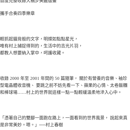
首度完整收錄大橋步美麗版畫
攜手合奏四季樂章
輕抓起貓背般的文字，明燦如點點星光，
唯有村上捕捉得到的，生活中的吉光片羽，
都教人想要納入掌中，呵護收藏。
收錄 2000 年至 2001 年間的 50 篇隨筆， 關於有營養的音樂、袖珍
型電晶體收音機、 要跳之前不妨先看一下、蘋果的心情、太卷飯糰
和棒球場……村上的世界就這樣一點一點輕緩溫柔地滲入心中。
「憑著自己的雙腳一面跑在路上，一面看到的世界風景， 說起來真
是非常美妙。嗯。」──村上春樹