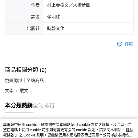
作者
村上春樹文／大橋步圖
譯者
賴明珠
出版社
時報文化
客服
商品相關分類 (2)
悅讀總部｜全站商品
文學
散文
本分類熱銷
全站排行
本網站中使用 cookie，欲查詢有關本網站使用 cookie 方式之詳情，及若您不希
熱門標籤
望在電腦上使用 cookie 時應如何變更電腦的 cookie 設定，請參閱本網站「
隱私
權條款
」之 Cookie 聲明。您繼續使用本網站即表示您同意本公司得按本網站使