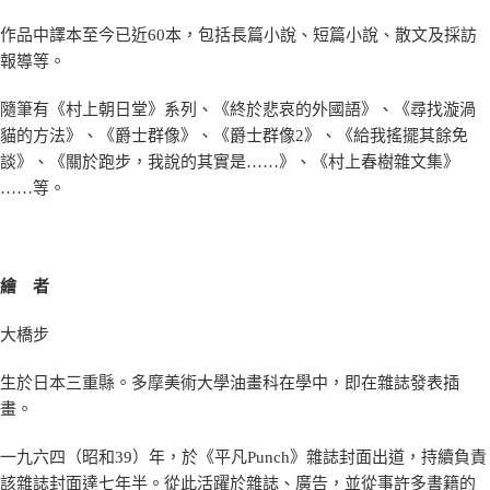
作品中譯本至今已近60本，包括長篇小說、短篇小說、散文及採訪
報導等。
隨筆有《村上朝日堂》系列、《終於悲哀的外國語》、《尋找漩渦
貓的方法》、《爵士群像》、《爵士群像2》、《給我搖擺其餘免
談》、《關於跑步，我說的其實是……》、《村上春樹雜文集》
……等。
繪 者
大橋步
生於日本三重縣。多摩美術大學油畫科在學中，即在雜誌發表插
畫。
一九六四（昭和39）年，於《平凡Punch》雜誌封面出道，持續負責
該雜誌封面達七年半。從此活躍於雜誌、廣告，並從事許多書籍的