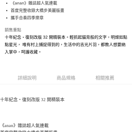
《anan》雜誌超人氣連載
付款後全家取貨
首度完整收錄大橋步美麗版畫
每筆NT$60，滿NT$499(含以上)免運費
攜手合奏四季樂章
付款後7-11取貨
銷售重點
每筆NT$60，滿NT$499(含以上)免運費
十年紀念‧復刻改版 32 開精裝本。輕抓起貓背般的文字，明燦如點
宅配
點星光， 唯有村上捕捉得到的，生活中的吉光片羽，都教人想要納
每筆NT$100，滿NT$499(含以上)免運費
入掌中，呵護收藏。
詳細說明
商品規格
相關推薦
十年紀念‧復刻改版 32 開精裝本
《anan》雜誌超人氣連載