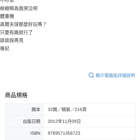
不吵架
柳樹啊為我哭泣吧
體重機
高爾夫球那麼好玩嗎？
只要有路就行了
談談說再見
後記
顯示電腦版詳細說明
商品規格
開本
32開／精裝／216頁
出版日期
2012年11月09日
ISBN
9789571356723