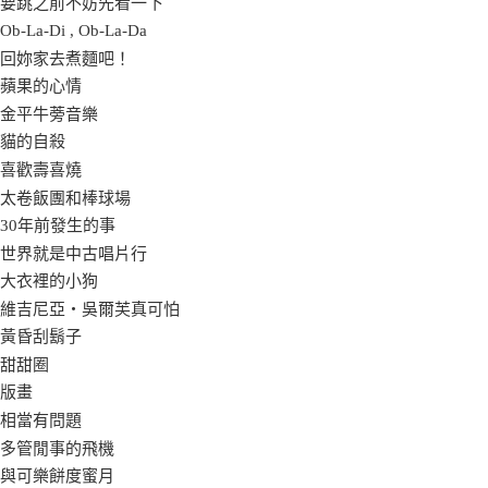
要跳之前不妨先看一下
Ob-La-Di , Ob-La-Da
回妳家去煮麵吧！
蘋果的心情
金平牛蒡音樂
貓的自殺
喜歡壽喜燒
太卷飯團和棒球場
30年前發生的事
世界就是中古唱片行
大衣裡的小狗
維吉尼亞‧吳爾芙真可怕
黃昏刮鬍子
甜甜圈
版畫
相當有問題
多管閒事的飛機
與可樂餅度蜜月