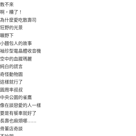
教不來
啊，糟了！
為什麼愛吃散壽司
狂野的光景
曠野下
小麵包人的故事
袖珍型電晶體收音機
空中的血腥瑪麗
純白的謊言
奇怪動物園
這樣就行了
圓周率叔叔
中央公園的雀鷹
像在談戀愛的人一樣
要是有餐車就好了
長壽也麻煩哪……
骨董店奇談