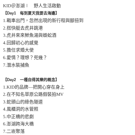
KID＠澎湖∣ 野人生活啟動
【Day1 每到夏天我要去海邊】
1.戰車出門，忽然出現的新行程與腳扭到
2.搭快艇去虎井跳港
3.虎井來來鮮魚湯與蜈蚣酒
4.回歸初心的感覺
5.擔任求婚大使
6.愛情？理想？兜幾？
7.潛水裝捕魚
【Day2 一種自得其樂的概念】
1.KID的品牌—把開心穿在身上
2.在不知名草原公路假裝拍MV
3.蛇頭山的綠色隧道
4.風櫃洞的水管照
5.中正橋的悲劇
6.澎湖跨海大橋
7.二崁聚落