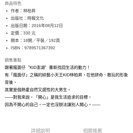
運送方式
商品特色
作者：林柏昇
付款後全家取貨
出版社：時報文化
每筆NT$60，滿NT$499(含以上)免運費
出版日期：2016年08月12日
付款後7-11取貨
定價：330 元
每筆NT$60，滿NT$499(含以上)免運費
開本：18開／平裝／192頁
ISBN：9789571367392
宅配
每筆NT$100，滿NT$499(含以上)免運費
銷售重點
跟著瘋面仔〝KID澎湖〞重新找回生活的動力！
有「瘋面仔」之稱的綜藝小天王KID林柏昇，在他拼命、敢玩的形象
背後，
其實是個熱愛自然又感性的大男生。
——對我來說，「開心」是我生活追求的目標，
因為不開心的自己，一定也沒辦法讓別人開心。——
詳細說明
相關推薦