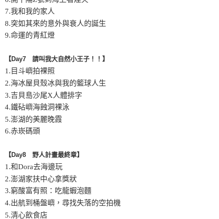
7.我和我的家人
8.突如其來的意外與衰人的誕生
9.命運的青紅燈
【Day7 請叫我大自然小王子！！】
1.目斗嶼拍裸照
2.海冰屋貝殼冰與我的籃球人生
3.吉貝島沙尾X人體排字
4.鐵砧嶼海蝕洞裸泳
5.澎湖的美麗晚霞
6.赤崁碼頭
【Day8 野人計畫最終章】
1.和Dora去海邊玩
2.澎湖家扶中心拿獎狀
3.窮酸富有照：吃龍蝦泡麵
4.出航到桶盤嶼，尋找失落的空拍機
5.清心飲食店