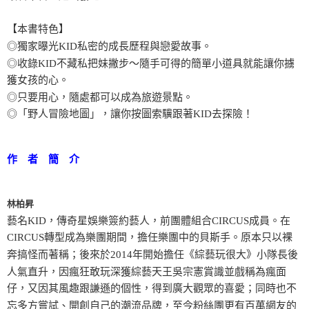
【本書特色】
◎獨家曝光KID私密的成長歷程與戀愛故事。
◎收錄KID不藏私把妹撇步～隨手可得的簡單小道具就能讓你擄
獲女孩的心。
◎只要用心，隨處都可以成為旅遊景點。
◎「野人冒險地圖」，讓你按圖索驥跟著KID去探險！
作 者 簡 介
林柏昇
藝名KID，傳奇星娛樂簽約藝人，前團體組合CIRCUS成員。在
CIRCUS轉型成為樂團期間，擔任樂團中的貝斯手。原本只以裸
奔搞怪而著稱；後來於2014年開始擔任《綜藝玩很大》小隊長後
人氣直升，因瘋狂敢玩深獲綜藝天王吳宗憲賞識並戲稱為瘋面
仔，又因其風趣跟謙遜的個性，得到廣大觀眾的喜愛；同時也不
忘多方嘗試、開創自己的潮流品牌，至今粉絲團更有百萬網友的