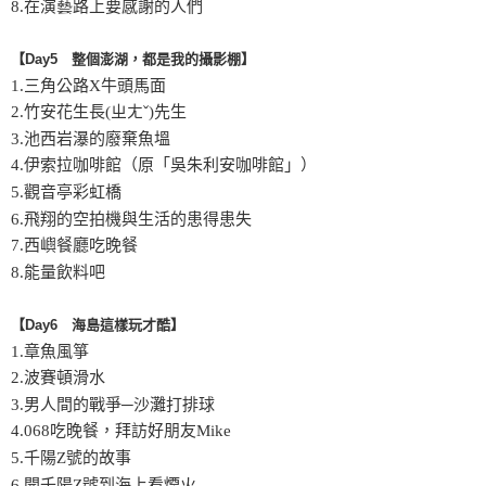
8.在演藝路上要感謝的人們
【Day5 整個澎湖，都是我的攝影棚】
1.三角公路X牛頭馬面
2.竹安花生長(ㄓㄤˇ)先生
3.池西岩瀑的廢棄魚塭
4.伊索拉咖啡館（原「吳朱利安咖啡館」）
5.觀音亭彩虹橋
6.飛翔的空拍機與生活的患得患失
7.西嶼餐廳吃晚餐
8.能量飲料吧
【Day6 海島這樣玩才酷】
1.章魚風箏
2.波賽頓滑水
3.男人間的戰爭─沙灘打排球
4.068吃晚餐，拜訪好朋友Mike
5.千陽Z號的故事
6.開千陽Z號到海上看煙火