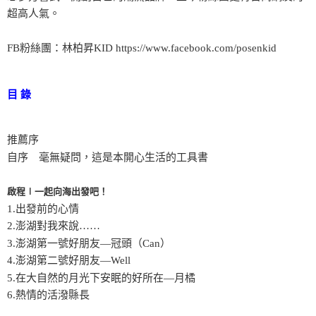
超高人氣。
FB粉絲團：林柏昇KID https://www.facebook.com/posenkid
目 錄
推薦序
自序 毫無疑問，這是本開心生活的工具書
啟程∣一起向海出發吧！
1.出發前的心情
2.澎湖對我來說……
3.澎湖第一號好朋友—冠頭（Can）
4.澎湖第二號好朋友—Well
5.在大自然的月光下安眠的好所在—月橘
6.熱情的活潑縣長