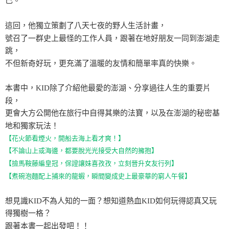
己。
這回，他獨立策劃了八天七夜的野人生活計畫，
號召了一群史上最怪的工作人員，跟著在地好朋友一同到澎湖走
跳，
不但新奇好玩，更充滿了溫暖的友情和簡單率真的快樂。
本書中，KID除了介紹他最愛的澎湖、分享過往人生的重要片
段，
更會大方公開他在旅行中自得其樂的法寶，以及在澎湖的秘密基
地和獨家玩法！
【花火節看煙火，開船去海上看才爽！】
【不論山上或海邊，都要脫光光接受大自然的擁抱】
【撿馬鞍藤編皇冠，保證讓妹喜孜孜，立刻晉升女友行列】
【煮碗泡麵配上捕來的龍蝦，瞬間變成史上最豪華的窮人午餐】
想見識KID不為人知的一面？想知道熱血KID如何玩得認真又玩
得獨樹一格？
跟著本書一起出發吧！！