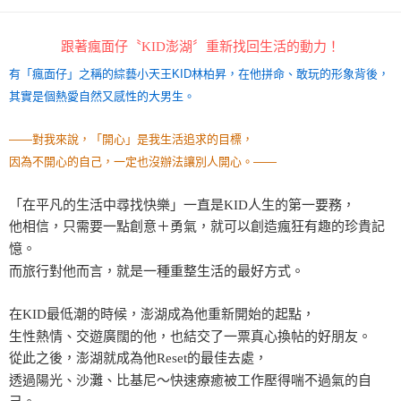
跟著瘋面仔〝KID澎湖〞重新找回生活的動力！
有「瘋面仔」之稱的綜藝小天王KID林柏昇，在他拼命、敢玩的形象背後，
其實是個熱愛自然又感性的大男生。
——對我來說，「開心」是我生活追求的目標，
因為不開心的自己，一定也沒辦法讓別人開心。——
「在平凡的生活中尋找快樂」一直是KID人生的第一要務，
他相信，只需要一點創意＋勇氣，就可以創造瘋狂有趣的珍貴記
憶。
而旅行對他而言，就是一種重整生活的最好方式。
在KID最低潮的時候，澎湖成為他重新開始的起點，
生性熱情、交遊廣闊的他，也結交了一票真心換帖的好朋友。
從此之後，澎湖就成為他Reset的最佳去處，
透過陽光、沙灘、比基尼～快速療癒被工作壓得喘不過氣的自