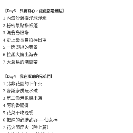
【Day3 只要有心，處處都是景點】
1.內灣沙灘撿浮球淨灘
2.秘密景點搭帳篷
3.漁翁島燈塔
4.史上最長自拍棒出場
5.一閃即逝的美景
6.拉起大旗出海去
7.大倉島的潮間帶
【Day4 我在澎湖的兄弟們】
1.北非花園的下午茶
2.麥斯廚房玩水球
3.第二漁港帆船出海
4.阿豹香腸攤
5.花菜干吃晚餐
6.把妹的必勝武器──仙女棒
7.花火節煙火（陸上篇）