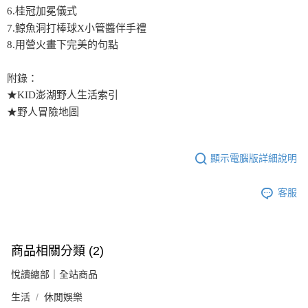
6.桂冠加冕儀式
7.鯨魚洞打棒球X小管醬伴手禮
8.用營火畫下完美的句點
附錄：
★KID澎湖野人生活索引
★野人冒險地圖
顯示電腦版詳細說明
客服
商品相關分類 (2)
悅讀總部｜全站商品
生活
休閒娛樂