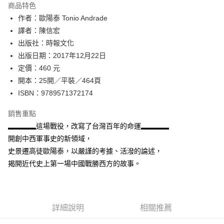
運送方式
商品特色
作者：歐陽泰 Tonio Andrade
付款後全家取貨
譯者：陳信宏
每筆NT$60，滿NT$499(含以上)免運費
出版社：時報文化
付款後7-11取貨
出版日期：2017年12月22日
每筆NT$60，滿NT$499(含以上)免運費
定價：460 元
開本：25開／平裝／464頁
宅配
ISBN：9789571372174
每筆NT$100，滿NT$499(含以上)免運費
銷售重點
▂▂▂▂這場戰役，改寫了台灣百年的命運▂▂▂▂
開創中西軍事史的新領域，
史景遷高徒歐陽泰，以嚴謹的考據、活潑的論述，
揭開近代史上第一場中國戰勝西方的故事。
詳細說明
相關推薦