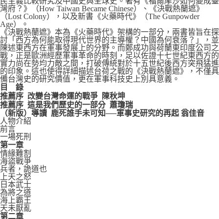
民主義比較研究及中國史與全球史。著有《福爾摩沙如何變成臺
灣府？》（How Taiwan Became Chinese）、《決戰熱蘭遮》
（Lost Colony），以及新書《火藥時代》（The Gunpowder
Age）。
《決戰熱蘭遮》本為《火藥時代》架構的一部分，兩書皆旨在探
討「西方為何能取得現代世界的主導權？中國為何衰落？」，並
陳述東西方在軍事發展上的分野。而鄭成功與荷蘭東印度公司之
戰，正是歐洲經歷軍事革命的時刻，足以佐證十七世紀東西方的
實力尚在勢均力敵之間，打破傳統對於十五世紀後西方突飛猛進
的印象。這也使得詳細描述台荷之戰的《決戰熱蘭遮》，不僅具
備台灣史的研究價值，更在軍事科技史上別具意義。
目
錄
推薦序 改變台灣命運的戰爭 陳秋坤
推薦序 這是我們歷史的一部分 蕭瓊瑞
（新版）導讀 鹿死誰手未可知──軍事史研究的再起 翁佳音
人物介紹
前言
一場死刑
第一章
情緣難割
海盜戰爭
兵者，詭道也
上天之怒
日本武士
為將之道
海上霸王
天未厭亂
第二章