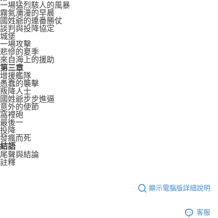
一場猛烈駭人的風暴
霧氣瀰漫的早晨
國姓爺的連番勝仗
談判與投降協定
城堡
一場攻擊
悲慘的夏季
來自海上的援助
第三章
增援艦隊
愚蠢的襲擊
叛降人士
國姓爺步步進逼
意外的使節
窩裡砲
最後一
投降
發瘋而死
結語
尾聲與結論
註釋
顯示電腦版詳細說明
客服