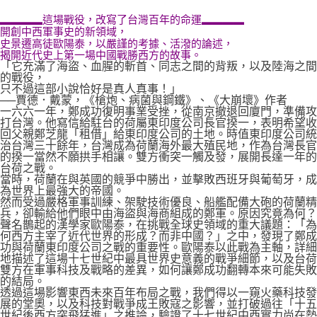
▂▂▂▂這場戰役，改寫了台灣百年的命運▂▂▂▂
開創中西軍事史的新領域，
史景遷高徒歐陽泰，以嚴謹的考據、活潑的論述，
揭開近代史上第一場中國戰勝西方的故事。
「它充滿了海盜、血腥的斬首、同志之間的背叛，以及陸海之間
的戰役，
只不過這部小說恰好是真人真事！」
──賈德．戴蒙，《槍炮、病菌與鋼鐵》、《大崩壞》作者
一六六一年，鄭成功復明事業受挫，從南京撤退回廈門，準備攻
打台灣。他寫信給駐台的荷屬東印度公司長官揆一，表明希望收
回父親鄭芝龍「租借」給東印度公司的土地。時值東印度公司統
治台灣三十餘年，台灣成為荷蘭海外最大殖民地，作為台灣長官
的揆一當然不願拱手相讓。雙方衝突一觸及發，展開長達一年的
台荷之戰。
當時，荷蘭在與英國的競爭中勝出，並擊敗西班牙與葡萄牙，成
為世界上最強大的帝國。
然而受過嚴格軍事訓練、架駛技術優良、船艦配備大砲的荷蘭精
兵，卻輸給他們眼中由海盜與海商組成的鄭軍。原因究竟為何？
聲名鵲起的漢學家歐陽泰，在挑戰全球史領域的重大議題：「為
何西方主宰了近代世界的形成？而非中國？」之中，發現了鄭成
功與荷蘭東印度公司之戰的重要性。歐陽泰以此戰為主軸，詳細
地描述了這場十七世紀中最具世界史意義的戰爭細節，以及台荷
雙方在軍事科技及戰略的差異，如何讓鄭成功翻轉本來可能失敗
的結局。
透過這場影響東西未來百年布局之戰，我們得以一窺火藥科技發
展的堂奧，以及科技對戰爭成王敗寇之影響，並打破過往「十五
世紀後西方突飛猛進」之推論，驗證了十七世紀中西實力尚在勢