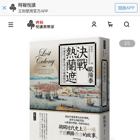
時報悅讀
開啟APP
立刻使用官方APP
0
1
/
1