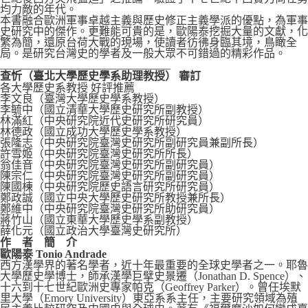
均力敵的年代。
本書融合歐洲軍事卓越主義與歷史修正主義學派的優點，為軍事
史研究中的傑作。更難能可貴的是，歐陽泰挖掘大量的文獻，化
繁為簡，還原台荷大戰的現場，使讀者彷彿身臨其境，鳥瞰全
局。是研究台灣史的學者及一般大眾不可錯過的精彩作品。
_______________________________
查忻（臺北大學歷史學系助理教授） 審訂
各大學歷史系教授 好評推薦
李文良（臺灣大學歷史學系教授）
李毓中（國立清華大學歷史研究所副教授）
林滿紅（中央研究院近代史研究所研究員）
林德政（國立成功大學歷史學系教授）
張隆志（中央研究院臺灣史研究所副研究員兼副所長）
許雪姬（中央研究院臺灣史研究所所長）
翁佳音（中央研究院臺灣史研究所副研究員）
陳宗仁（中央研究院臺灣史研究所副研究員）
陳國棟（中央研究院歷史語言研究所研究員）
鄭政誠（國立中央大學歷史研究所教授兼所長）
鄭維中（中央研究院臺灣史研究所助研究員）
蔣竹山（國立東華大學歷史學系副教授）
薛化元（國立政治大學臺灣史研究所）
作 者 簡 介
歐陽泰 Tonio Andrade
西方漢學界的著名學者，近十年最重要的全球史學者之一。耶魯
大學歷史學博士，師承漢學巨擘史景遷（Jonathan D. Spence）、
十六到十七世紀歐洲史專家帕克（Geoffrey Parker）。曾任埃默
里大學（Emory University）東亞系系主任，主要研究領域為殖