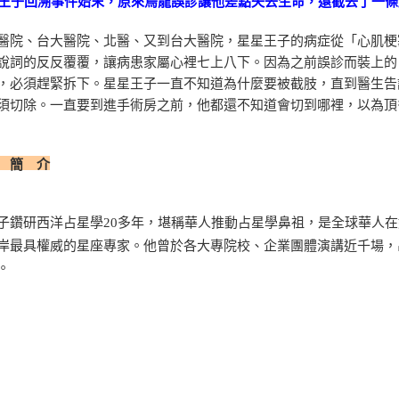
星星王子回溯事件始末，原來烏龍誤診讓他差點失去生命，還截去了一
醫院、台大醫院、北醫、又到台大醫院，星星王子的病症從「心肌梗
說詞的反反覆覆，讓病患家屬心裡七上八下。因為之前誤診而裝上的
，必須趕緊拆下。星星王子一直不知道為什麼要被截肢，直到醫生告
須切除。一直要到進手術房之前，他都還不知道會切到哪裡，以為頂
 簡 介
子鑽研西洋占星學20多年，堪稱華人推動占星學鼻祖，是全球華人
岸最具權威的星座專家。他曾於各大專院校、企業團體演講近千場，
。
文