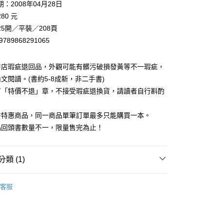
：2008年04月28日
80 元
5開／平裝／208頁
9789868291065
書店瑕疵退回品，外觀可能有髒污破損發黃等不一瑕疵，
文閱讀。(書約5-8成新，非二手書)
有「特價不退」章，不接受瑕疵退換貨，請讀者自行斟酌
。
書特惠商品，同一商品單筆訂單最多只能購買一本。
品回頭書數量不一，限量售完為止！
類 (1)
｜全站商品
客服