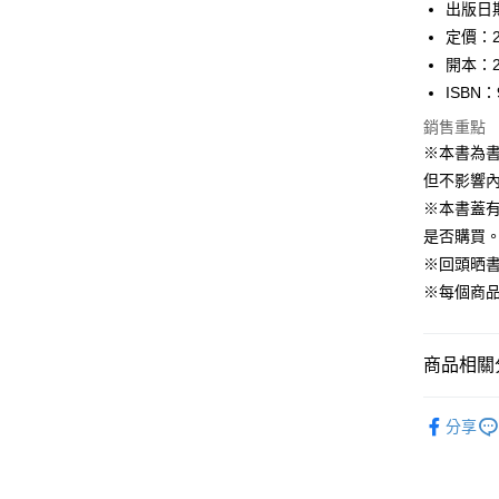
出版日期
定價：2
開本：2
ISBN：
銷售重點
※本書為
但不影響內
※本書蓋
是否購買
※回頭晒
※每個商
商品相關分
悅讀總部
分享