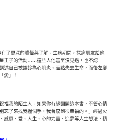
生命有了更深的體悟與了解。生病期間，探病朋友給他
星王子的活動……這些人他甚至沒見過，也不認
講述自己被誤診為心肌炎、差點失去生命，而後左腳
的「愛」！
祝福我的陌生人。如果你有緣翻開這本書，不管心情
別忘了來找我握個手，我會感到很幸福的。」經過火
、感恩、愛、人生、心的力量、追夢等人生想法，精