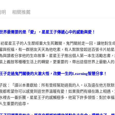
說明
相關推薦
這個世界最需要的是「愛」，星星王子傳遞心中的感動與愛！
7 年初星星王子的人生歷經重大生死難關，鬼門關前走一回，讓他對
馨與祝福，有一群朋友天天為他吃素，有人默默發起送百張卡片給星
為與讀者分享他的生命故事，星星王子推出個人第一本生活勵志書，
裝上義肢等種種生活上的轉變，更重要的，帶出這個世界上最動人
星星王子走過鬼門關後的大澈大悟，改變一生的Learning智慧分享！
子說：「謹以本書獻給：所有曾經幫助過我的人，以及遠在他方默默
我都希望你可以感覺到這世界溫暖有愛！如果我們有緣在路上相遇，
水裡去一番折騰，星星王子的感觸極多，他寫下許多領悟：對於幸福
人生重要的追尋。