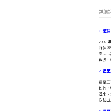
詳細
1. 
200
許多溫
識……
截肢、
2. 
星星王
如何，
裡來、
闢點出