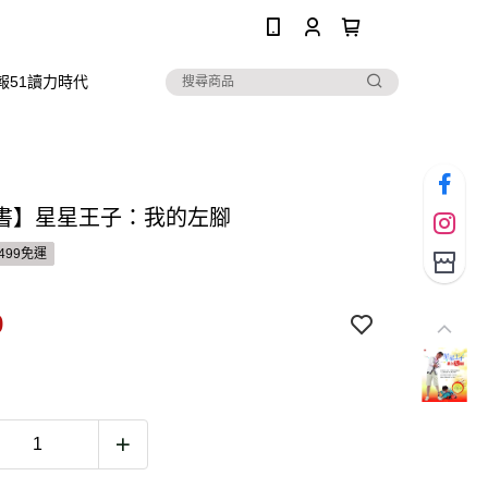
0
報51讀力時代
書】星星王子：我的左腳
499免運
9