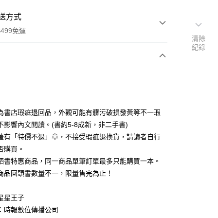
送方式
499免運
清除
紀錄
次付款
為書店瑕疵退回品，外觀可能有髒污破損發黃等不一瑕
不影響內文閱讀。(書約5-8成新，非二手書)
蓋有「特價不退」章，不接受瑕疵退換貨，請讀者自行
家取貨
否購買。
0，滿NT$499(含以上)免運費
晒書特惠商品，同一商品單筆訂單最多只能購買一本。
1取貨
商品回頭書數量不一，限量售完為止！
0，滿NT$499(含以上)免運費
星星王子
：時報數位傳播公司
00，滿NT$499(含以上)免運費