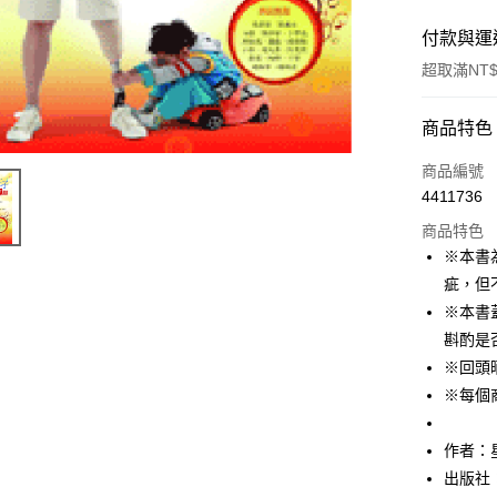
付款與運
超取滿NT$
付款方式
商品特色
信用卡一
商品編號
4411736
ATM付款
商品特色
※本書
運送方式
疵，但
※本書
付款後全
斟酌是
每筆NT$6
※回頭
付款後7-1
※每個
每筆NT$6
作者：
宅配
出版社
每筆NT$1