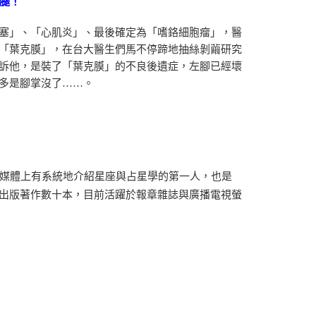
條腿！
塞」、「心肌炎」、最後確定為「嗜鉻細胞瘤」，醫
「葉克膜」，在台大醫生們馬不停蹄地抽絲剝繭研究
訴他，是裝了「葉克膜」的不良後遺症，左腳已經壞
多是腳掌沒了……。
在媒體上有系統地介紹星座與占星學的第一人，也是
出版著作數十本，目前活躍於報章雜誌與廣播電視螢