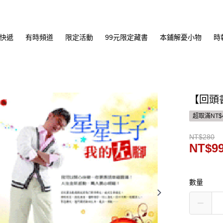
快遞
有時頻道
限定活動
99元限定藏書
本鋪解憂小物
時
【回頭
超取滿NT$
NT$280
NT$9
數量