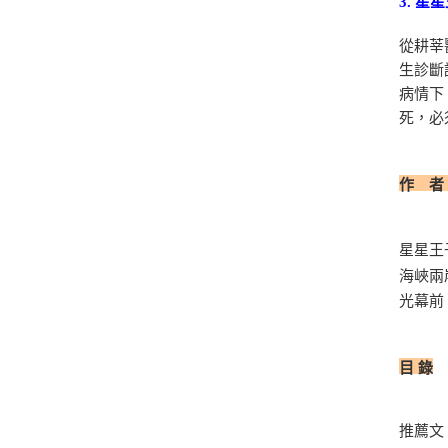
3. 
從耕莘
生診斷
病情下
死，必
作 者
星星王
海峽兩
光幕前
目 錄
推薦