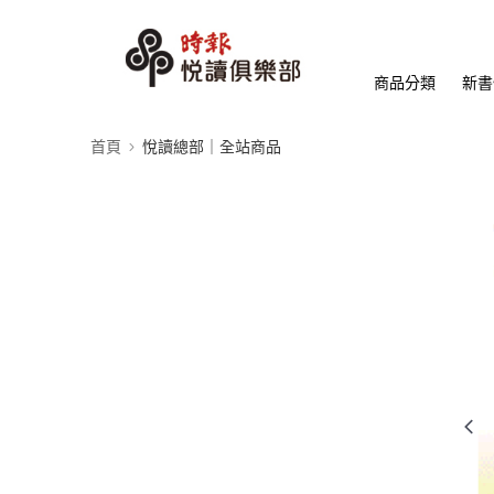
商品分類
新書
首頁
悅讀總部｜全站商品