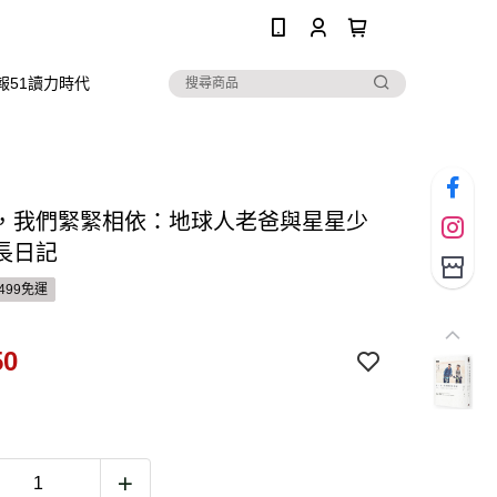
0
報51讀力時代
，我們緊緊相依：地球人老爸與星星少
長日記
499免運
50