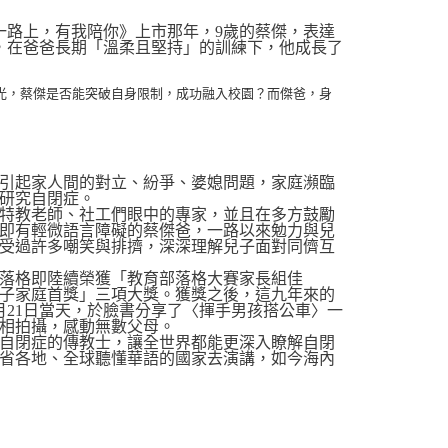
一路上，有我陪你》上市那年，9歲的蔡傑，表達
了，在爸爸長期「溫柔且堅持」的訓練下，他成長了
光，蔡傑是否能突破自身限制，成功融入校園？而傑爸，身
引起家人間的對立、紛爭、婆媳問題，家庭瀕臨
研究自閉症。
特教老師、社工們眼中的專家，並且在多方鼓勵
即有輕微語言障礙的蔡傑爸，一路以來勉力與兒
受過許多嘲笑與排擠，深深理解兒子面對同儕互
落格即陸續榮獲「教育部落格大賽家長組佳
子家庭首獎」三項大獎。獲獎之後，這九年來的
9月21日當天，於臉書分享了〈揮手男孩搭公車〉一
相拍攝，感動無數父母。
自閉症的傳教士，讓全世界都能更深入瞭解自閉
省各地、全球聽懂華語的國家去演講，如今海內