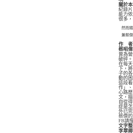
關於本
紀錄片
能力依
很多，
然而
兼蔡
作 者
蔡昭偉
曾為營
破碎。
在每天
下，將
子的各
動的困
這段看
作」、
心路歷
文，描
自從得
症是怎
外已完
蔡傑的部落格
FB請
文字整
李翠卿