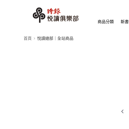
商品分類
新書
首頁
悅讀總部｜全站商品