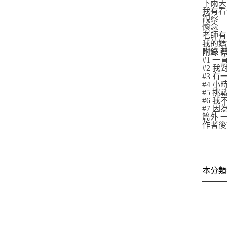
下雨
我有看
觀察
懷念
老師
我的
附錄 
#1 
#2 
#3 
#4 
#5 
#6 
#7 
篇外 
作者後
本分類