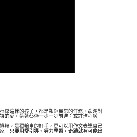
蔡傑這樣的孩子，都是艱鉅異常的任務。命運對
讓的愛，帶著蔡傑一步一步前進；或許進程緩
排輪，是獨輪車的好手，更可以用作文表達自己
家：
只要用愛引導、努力學習，奇蹟就有可能出