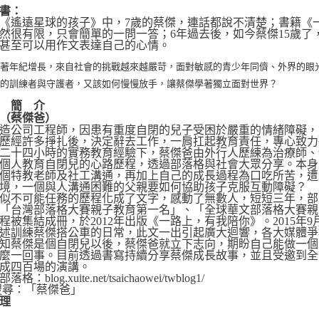
書：
《遙遠星球的孩子》中，7歲的蔡傑，連話都說不清楚；書籍《
然很有限，只會簡單的一問一答；6年過去後，如今蔡傑15歲
甚至可以用作文表達自己的心情。
隨著年紀增長，來自社會的挑戰越來越嚴苛，面對敏感的青少年同儕、外界的眼
傑的訓練者與守護者，又該如何慢慢放手，讓蔡傑學著獨立面對世界？
 簡 介
（蔡傑爸）
造公司工程師，因患有重度自閉的兒子受困於嚴重的情緒障礙，
歷經許多掙扎後，決定辭去工作，一肩扛起教育責任，專心致力
二十四小時的實務教育經驗下，蔡傑爸由外行人歷練為治療師、
個人教育自閉兒的心路歷程，透過部落格與社會大眾分享。本身
個特教老師及社工溝通，再加上自己的成長過程為口吃所苦，遭
境，一個與人溝通困難的父親要如何協助孩子克服互動障礙？
似不可能任務的歷程化成了文字，感動了無數人，短短三年，部
「台灣部落格大賽親子教育第一名」、「全球華文部落格大賽親
程被集結成冊，於2012年出版《一路上，有我陪你》。2015年
述訓練蔡傑搭公車的日常，此文一出引起廣大迴響，各大媒體爭
知蔡傑是個自閉兒以後，蔡傑爸就立下志向，期盼自己能做一個
麼一回事。目前透過書寫持續分享蔡傑成長故事，並且受邀到全
成四百場的演講。
：blog.xuite.net/tsaichaowei/twblog1/
搜尋：「蔡傑爸」
理