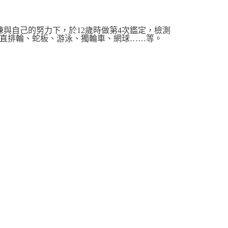
與自己的努力下，於12歲時做第4次鑑定，檢測
直排輪、蛇板、游泳、獨輪車、網球……等。