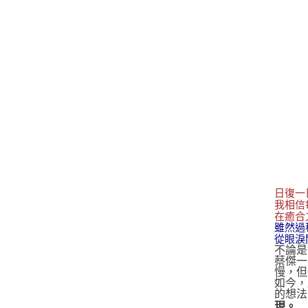
日復一
我相信
在癒合
雖然過
從眼淚
不論是
蔡傑一
慢，但
如今，
的想法
現。