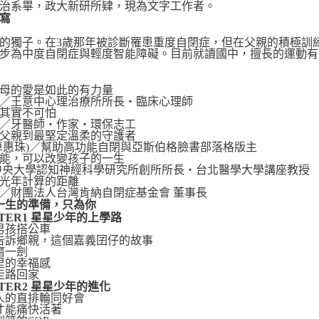
治系畢，政大新研所肄，現為文字工作者。
寫
的獨子。在3歲那年被診斷罹患重度自閉症，但在父親的積極訓練
步為中度自閉症與輕度智能障礙。目前就讀國中，擅長的運動有
父母的愛是如此的有力量
／王意中心理治療所所長‧臨床心理師
其實不可怕
／牙醫師‧作家‧環保志工
父親到最堅定溫柔的守護者
卓惠珠)／幫助高功能自閉與亞斯伯格臉書部落格版主
本能，可以改變孩子的一生
中央大學認知神經科學研究所創所所長‧台北醫學大學講座教授
萬光年計算的距離
／財團法人台灣肯納自閉症基金會 董事長
一生的準備，只為你
PTER1 星星少年的上學路
男孩搭公車
告訴鄉親，這個嘉義囝仔的故事
磨一劍
里的幸福感
走路回家
PTER2 星星少年的進化
人的直排輪同好會
才能痛快活著