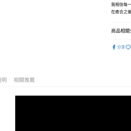
我相信每
每筆NT$1
在癒合之
商品相關分
悅讀總部
分享
說明
相關推薦