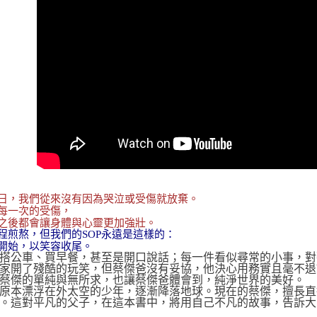
日，我們從來沒有因為哭泣或受傷就放棄。
每一次的受傷，
之後都會讓身體與心靈更加強壯。
程煎熬，但我們的SOP永遠是這樣的：
開始，以笑容收尾。
搭公車、買早餐，甚至是開口說話；每一件看似尋常的小事，對
家開了殘酷的玩笑，但蔡傑爸沒有妥協，他決心用務實且毫不退
蔡傑的單純與無所求，也讓蔡傑爸體會到，純淨世界的美好。
原本漂浮在外太空的少年，逐漸降落地球。現在的蔡傑，擅長直
。這對平凡的父子，在這本書中，將用自己不凡的故事，告訴大