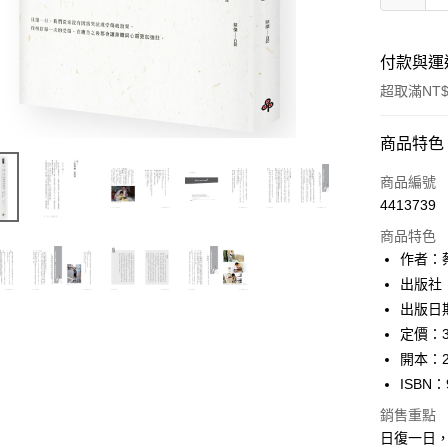
付款與運
超取滿NT$
付款方式
商品特色
信用卡一
商品編號
4413739
ATM付款
商品特色
作者：
運送方式
出版社
出版日期
付款後全
定價：3
每筆NT$6
開本：2
付款後7-1
ISBN：
每筆NT$6
銷售重點
日復一日
宅配