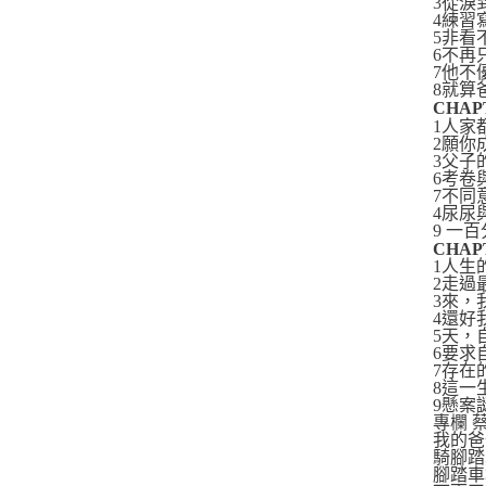
3從淚
4練習
5非看
6不再
7他不
8就算
CHA
1人家
2願你
3父子
6考卷
7不同
4尿尿
9 一
CHA
1人生
2走過
3來，
4還好
5天，
6要求
7存在
8這一
9懸案
專欄 
我的
騎腳
腳踏