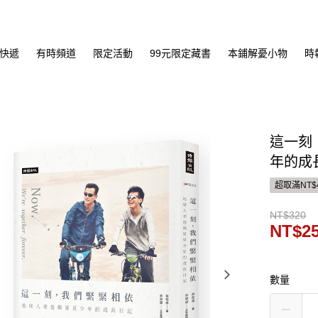
快遞
有時頻道
限定活動
99元限定藏書
本鋪解憂小物
時
這一刻
年的成
超取滿NT$
NT$320
NT$2
數量