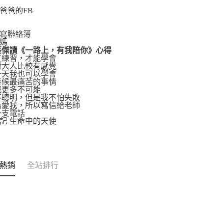
天
爸爸的FB
有寫聯絡簿
媽媽
蔡傑讀《一路上，有我陪你》心得
一直練習，才能學會
我對大人比較有感覺
有一天我也可以學會
小時候最痛苦的事情
挑戰更多不可能
我不聰明，但是我不怕失敗
因為愛我，所以寫信給老師
一支電話
記 生命中的天使
熱銷
全站排行