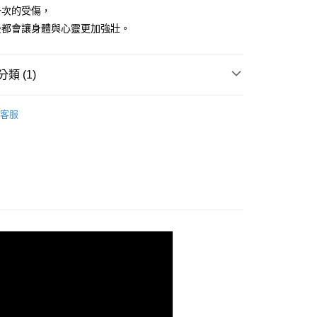
一次的受傷，
00，滿NT$499(含以上)免運費
後都會讓身體與心靈更加強壯。
類 (1)
｜全站商品
客服