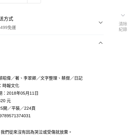
送方式
清除
499免運
紀錄
次付款
蔡昭偉／著、李翠卿／文字整理、蔡傑／日記
：時報文化
：2018年05月11日
家取貨
20 元
0，滿NT$499(含以上)免運費
5開／平裝／224頁
1取貨
9789571374031
0，滿NT$499(含以上)免運費
，我們從來沒有因為哭泣或受傷就放棄。