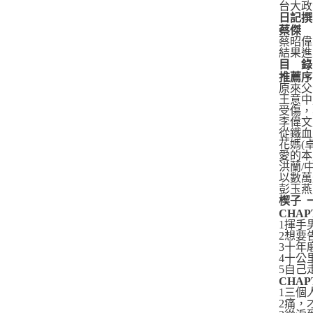
台大政
日記撰
蔡傑
蔡昭偉
結果進
目
錄
推薦序
原來
王意中
受傷，
李偉文
從鐵血
花媽(
愛的
洪蘭/
以數
彭玉燕
楔子 
CHA
1揮手
2想要
3十年
4十公
5自己
CHA
1三個
2痛，