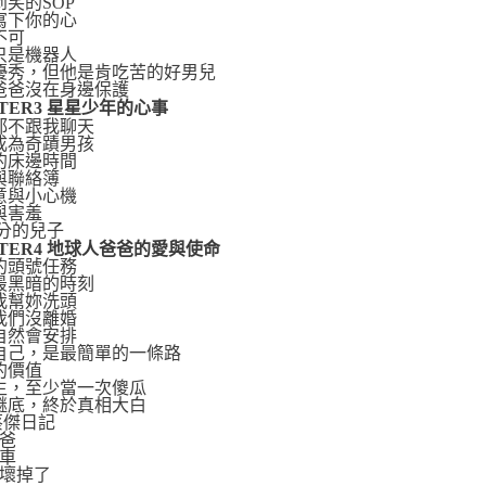
到笑的SOP
寫下你的心
不可
只是機器人
優秀，但他是肯吃苦的好男兒
爸爸沒在身邊保護
PTER3 星星少年的心事
都不跟我聊天
成為奇蹟男孩
的床邊時間
與聯絡簿
意與小心機
與害羞
百分的兒子
PTER4 地球人爸爸的愛與使命
的頭號任務
最黑暗的時刻
我幫妳洗頭
我們沒離婚
自然會安排
自己，是最簡單的一條路
的價值
生，至少當一次傻瓜
謎底，終於真相大白
蔡傑日記
爸爸
踏車
車壞掉了