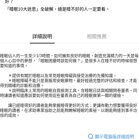
好？
「睡眠10大迷思」全破解，總是睡不好的人一定要看。
詳細說明
相關推薦
睡眠佔人的一生至少1/3時間，如何擁有良好的睡眠，創造充滿精力的一天是每
個人心目中的夢想，「睡眠困擾時該如何做？」是很多人在睡不好的時候很想
要知道的事情。
＊提供有關於睡眠以及常見睡眠障礙與接受治療的先備知識。
＊睡眠障礙不能只是靠服用安眠藥物，最好經過完整的評估和檢查，才能
得到精確的診斷和治療。
＊說明臨床上常用的睡眠自我檢測工具，含睡眠日誌與相關問卷量表。同
時讓讀者知道應該要如何使用這些量表為自己的睡眠做第一關的健檢。
讓已經睡得好的讀者能夠掌握睡得更好的方式；更讓有動力想要獲得良好
睡眠的讀者，在求助專業協助之前能夠瞭解睡眠的奧祕，以期能夠達到事半功
倍的成效。
顯示電腦版詳細說明