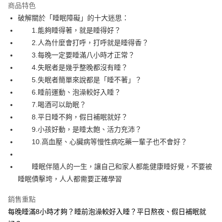
運送方式
商品特色
破解關於「睡眠障礙」的十大迷思：
付款後全家取貨
1.能夠睡得著，就是睡得好？
每筆NT$60，滿NT$499(含以上)免運費
2.人為什麼會打呼，打呼就是睡得香？
付款後7-11取貨
3.每晚一定要睡滿八小時才正常？
每筆NT$60，滿NT$499(含以上)免運費
4.失眠者是幾乎整晚都沒有睡？
5.失眠者簡單來說都是「睡不著」？
宅配
6.睡前運動、泡澡較好入睡？
每筆NT$100，滿NT$499(含以上)免運費
7.喝酒可以助眠？
8.平日睡不夠，假日補眠就好？
9.小孩好動，是睡太飽、活力充沛？
10.高血壓、心臟病等慢性病吃藥一輩子也不會好？
睡眠伴隨人的一生，讓自己和家人都能健康睡好覺，不要被
睡眠債擊垮，人人都需要正確學習
銷售重點
每晚睡滿8小時才夠？睡前泡澡較好入睡？平日熬夜、假日補眠就