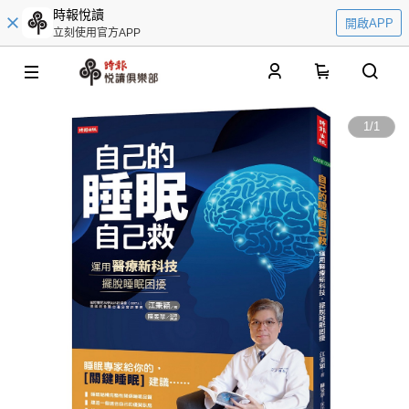
時報悅讀
開啟APP
立刻使用官方APP
0
1
/
1