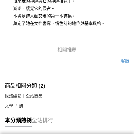
後來我的神經與它的神經接通了，
漸漸，感覺它的侵占。
本書是詩人顏艾琳的第一本詩集，
奠定了她在女性書寫、情色詩的地位與基本風格。
相關推薦
客服
商品相關分類 (2)
悅讀總部｜全站商品
文學
詩
本分類熱銷
全站排行