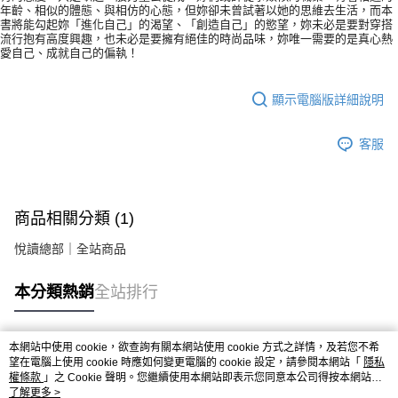
年齡、相似的體態、與相仿的心態，但妳卻未曾試著以她的思維去生活，而本
書將能勾起妳「進化自己」的渴望、「創造自己」的慾望，妳未必是要對穿搭
流行抱有高度興趣，也未必是要擁有絕佳的時尚品味，妳唯一需要的是真心熱
愛自己、成就自己的偏執！
顯示電腦版詳細說明
客服
商品相關分類 (1)
悅讀總部｜全站商品
本分類熱銷
全站排行
本網站中使用 cookie，欲查詢有關本網站使用 cookie 方式之詳情，及若您不希
熱門標籤
望在電腦上使用 cookie 時應如何變更電腦的 cookie 設定，請參閱本網站「
隱私
權條款
」之 Cookie 聲明。您繼續使用本網站即表示您同意本公司得按本網站使
用條款之 Cookie 聲明使用 cookie。
了解更多 >