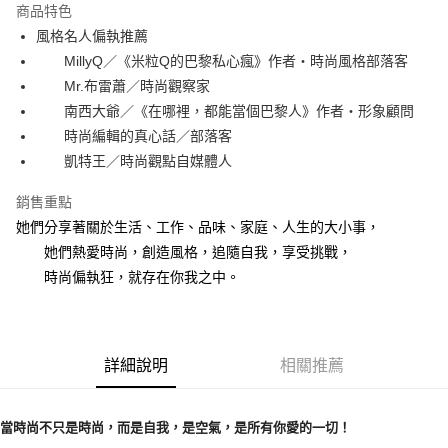
運送方式
商品特色
風格名人偏執推薦
付款後全家取貨
MillyQ／《米粒Q的巴黎私心瘋》作者‧時尚風格部落客
每筆NT$60，滿NT$499(含以上)免運費
Mr.布雷蕭／時尚觀察家
付款後7-11取貨
南西大爺／《在哪裡，都能當個巴黎人》作者‧形象顧問
每筆NT$60，滿NT$499(含以上)免運費
時尚編輯的真心話／部落客
凱特王／時尚觀點自媒體人
宅配
每筆NT$100，滿NT$499(含以上)免運費
銷售重點
她們分享著關於生活、工作、品味、家庭、人生的大小事，
她們熱愛時尚，創造風格，追隨自我，享受挑戰，
時尚偏執狂，就存在你我之中。
詳細說明
相關推薦
當時尚不只是時尚，而是自我，是空氣，是所有你愛的一切！