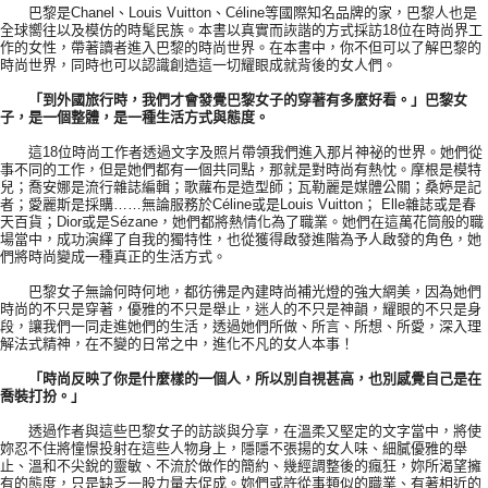
巴黎是Chanel、Louis Vuitton、Céline等國際知名品牌的家，巴黎人也是
全球嚮往以及模仿的時髦民族。本書以真實而詼諧的方式採訪18位在時尚界工
作的女性，帶著讀者進入巴黎的時尚世界。在本書中，你不但可以了解巴黎的
時尚世界，同時也可以認識創造這一切耀眼成就背後的女人們。
「到外國旅行時，我們才會發覺巴黎女子的穿著有多麼好看。」巴黎女
子，是一個整體，是一種生活方式與態度。
這18位時尚工作者透過文字及照片帶領我們進入那片神祕的世界。她們從
事不同的工作，但是她們都有一個共同點，那就是對時尚有熱忱。摩根是模特
兒；喬安娜是流行雜誌編輯；歌蘿布是造型師；瓦勒麗是媒體公關；桑婷是記
者；愛麗斯是採購……無論服務於Céline或是Louis Vuitton； Elle雜誌或是春
天百貨；Dior或是Sézane，她們都將熱情化為了職業。她們在這萬花筒般的職
場當中，成功演繹了自我的獨特性，也從獲得啟發進階為予人啟發的角色，她
們將時尚變成一種真正的生活方式。
巴黎女子無論何時何地，都彷彿是內建時尚補光燈的強大網美，因為她們
時尚的不只是穿著，優雅的不只是舉止，迷人的不只是神韻，耀眼的不只是身
段，讓我們一同走進她們的生活，透過她們所做、所言、所想、所愛，深入理
解法式精神，在不變的日常之中，進化不凡的女人本事！
「時尚反映了你是什麼樣的一個人，所以別自視甚高，也別感覺自己是在
喬裝打扮。」
透過作者與這些巴黎女子的訪談與分享，在溫柔又堅定的文字當中，將使
妳忍不住將憧憬投射在這些人物身上，隱隱不張揚的女人味、細膩優雅的舉
止、溫和不尖銳的靈敏、不流於做作的簡約、幾經調整後的瘋狂，妳所渴望擁
有的態度，只是缺乏一股力量去促成。妳們或許從事類似的職業、有著相近的