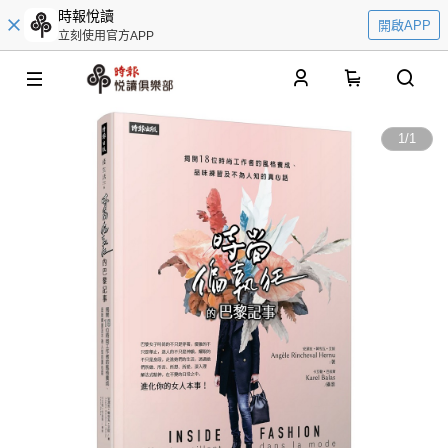
時報悅讀
開啟APP
立刻使用官方APP
0
1
/
1