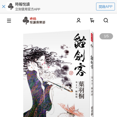
時報悅讀
開啟APP
立刻使用官方APP
0
1
/
5