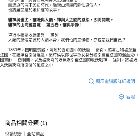
而遙遠的清末民初時代，編繪山海經的鯀仙道傳人，
也將展開屬於她和貓的故事。
貓神與蚩尤、貓咪與人類、神與人之間的恩怨，即將開戰。
貓神的山海經冒險──第五卷，貓與爭鋒！
單行本獨家收錄番外──畫師
人類的恐懼是源於人類本身，我們怕的是怪物，亦或是我們自己？
1860年，圓明園焚毀，沉睡於圓明園中的妖魔──窮奇，隨著古物被運至
法國，在羅浮宮引發混亂，這時候以郎世寧孫女身分被引薦至法國的混血兒中
國畫師──衝羽蘭，以及被窮奇的妖氣吸引至法國的收妖戰神──猞猁，將被捲
入妖魔窮奇所引發的風波之中……
顯示電腦版詳細說明
客服
商品相關分類 (1)
悅讀總部｜全站商品