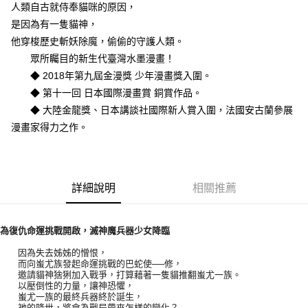
人類自古就侍奉貓咪的原因，
付款後全家取貨
是因為有一隻貓神，
每筆NT$60，滿NT$499(含以上)免運費
他穿梭歷史斬妖除魔，偷偷的守護人類。
付款後7-11取貨
眾所矚目的新生代臺灣水墨漫畫！
每筆NT$60，滿NT$499(含以上)免運費
◆ 2018年第九屆金漫獎 少年漫畫獎入圍。
◆ 第十一回 日本國際漫畫賞 銅賞作品。
宅配
◆ 大陸金龍獎、日本講談社國際新人賞入圍，法國安古蘭參展
每筆NT$100，滿NT$499(含以上)免運費
漫畫家得力之作。
詳細說明
相關推薦
為復仇命運挑戰開啟，滅神魔兵器少女降臨
因為失去姊姊的憎恨，
而向蚩尤族發起命運挑戰的巴蛇使──修，
邀請貓神猞猁加入戰爭，打算藉著一隻貓推翻蚩尤一族。
以壓倒性的力量，讓神恐懼，
蚩尤一族的最終兵器終於誕生，
祂的降世，將會為戰局帶來怎樣的變化？