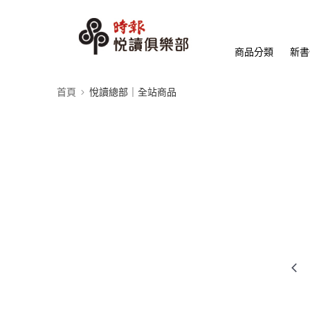
商品分類
新書
首頁
悅讀總部｜全站商品