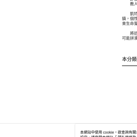
教人深
凱特在
鎮，個
束生命
將近二
可能拼
本分類
本網站中使用 cookie，欲查詢有關