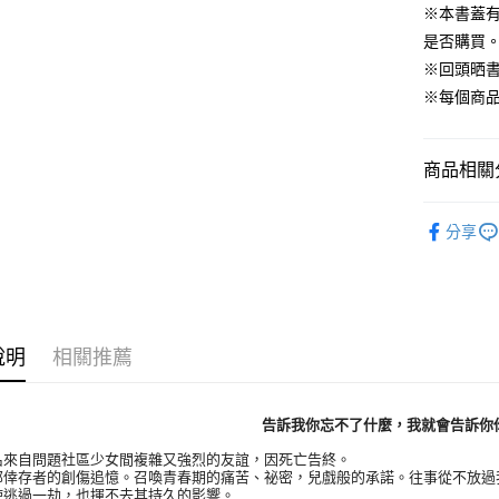
※本書蓋
是否購買
※回頭晒
※每個商
商品相關分
悅讀總部
分享
說明
相關推薦
告訴我你忘不了什麼，我就會告訴你
自問題社區少女間複雜又強烈的友誼，因死亡告終。
存者的創傷追憶。召喚青春期的痛苦、祕密，兒戲般的承諾。往事從不放過
過一劫，也揮不去其持久的影響。