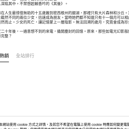
陷其中。不禁想起賴香吟的《其後》。
人生最徬徨無助的十五歲搬到密西根州的銀湖，那裡只有大片森林和沙丘。當
性截然不同的兩位少女，迅速成為朋友。當時她們都不知道只有十一個月可以相
戛然而止。少女的死亡，讓記憶蒙上一層陰影。無法回溯的歲月，究竟會成為珍
十年後，一通意想不到的來電，撬開塵封的回憶。原來，那些如電光幻影般閃
湊完整？
熱銷
全站排行
本網站使用 cookie 方式之詳情，及若您不希望在電腦上使用 cookie 時應如何變更電腦的