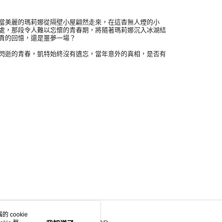
美麗的瑪莉娜從隔壁小屋翩然走來，在這杳無人煙的小
處，那段令人難以忘懷的青春期，將隨著瑪莉娜沉入冰湖結
貴的回憶，還是噩夢一場？
逝的青春，凱特始終沒有遺忘，當年意外的真相，是否有
 cookie