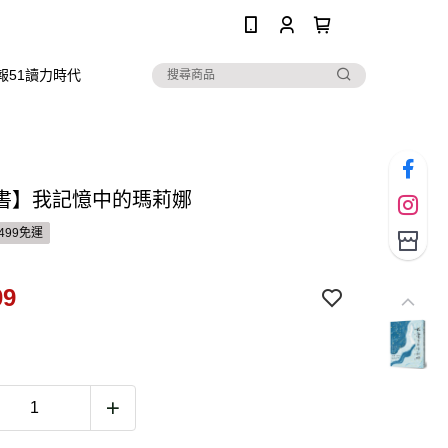
0
報51讀力時代
書】我記憶中的瑪莉娜
499免運
09