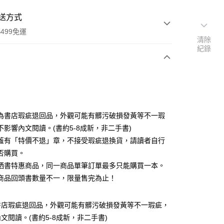
送方式
499免運
清除
紀錄
次付款
為書店瑕疵退回品，外觀可能有髒污破損發黃等不一瑕
不影響內文閱讀。(書約5-8成新，非二手書)
蓋有「特價不退」章，不接受瑕疵退換貨，請讀者自行
家取貨
否購買。
0，滿NT$499(含以上)免運費
晒書特惠商品，同一商品單筆訂單最多只能購買一本。
1取貨
商品回頭書數量不一，限量售完為止！
0，滿NT$499(含以上)免運費
書店瑕疵退回品，外觀可能有髒污破損發黃等不一瑕疵，
文閱讀。(書約5-8成新，非二手書)
00，滿NT$499(含以上)免運費