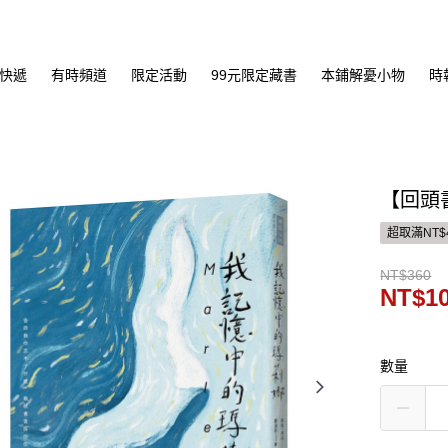
快遞
有時頻道
限定活動
99元限定藏書
本鋪解憂小物
時
【回頭
超取滿NT$
NT$360
NT$1
數量