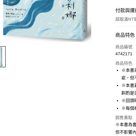
付款與運
超取滿NT$
付款方式
商品特色
信用卡一
商品編號
4742171
ATM付款
商品特色
※本書
運送方式
疵，但
※本書
付款後全
斟酌是
每筆NT$6
※回頭
付款後7-1
※每個
每筆NT$6
銷售重點
※本書為
宅配
但不影響內
每筆NT$1