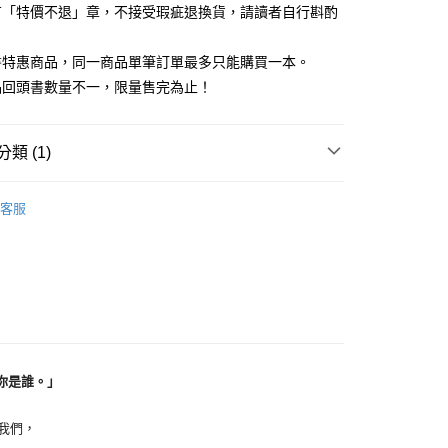
有「特價不退」章，不接受瑕疵退換貨，請讀者自行斟酌
。
書特惠商品，同一商品單筆訂單最多只能購買一本。
品回頭書數量不一，限量售完為止！
類 (1)
｜全站商品
客服
你是誰。」
我們，