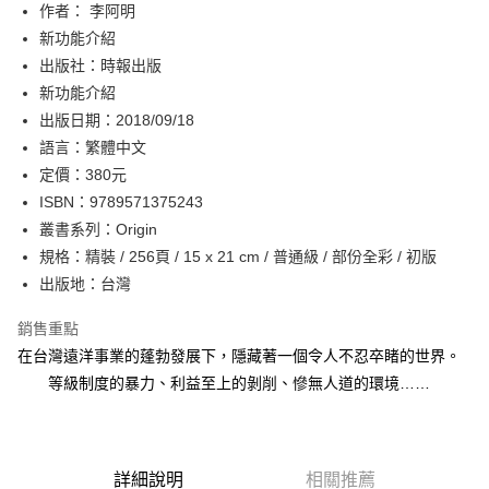
作者： 李阿明
付款後全家取貨
新功能介紹
每筆NT$60，滿NT$499(含以上)免運費
出版社：時報出版
付款後7-11取貨
新功能介紹
每筆NT$60，滿NT$499(含以上)免運費
出版日期：2018/09/18
語言：繁體中文
宅配
定價：380元
每筆NT$100，滿NT$499(含以上)免運費
ISBN：9789571375243
叢書系列：Origin
規格：精裝 / 256頁 / 15 x 21 cm / 普通級 / 部份全彩 / 初版
出版地：台灣
銷售重點
在台灣遠洋事業的蓬勃發展下，隱藏著一個令人不忍卒睹的世界。
等級制度的暴力、利益至上的剝削、慘無人道的環境……
詳細說明
相關推薦