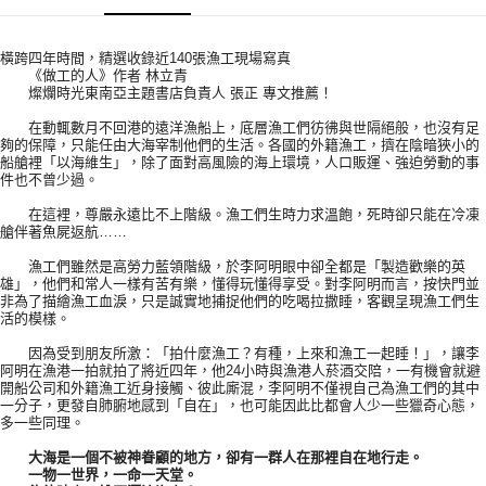
橫跨四年時間，精選收錄近140張漁工現場寫真
《做工的人》作者 林立青
燦爛時光東南亞主題書店負責人 張正 專文推薦！
在動輒數月不回港的遠洋漁船上，底層漁工們彷彿與世隔絕般，也沒有足
夠的保障，只能任由大海宰制他們的生活。各國的外籍漁工，擠在陰暗狹小的
船艙裡「以海維生」，除了面對高風險的海上環境，人口販運、強迫勞動的事
件也不曾少過。
在這裡，尊嚴永遠比不上階級。漁工們生時力求溫飽，死時卻只能在冷凍
艙伴著魚屍返航……
漁工們雖然是高勞力藍領階級，於李阿明眼中卻全都是「製造歡樂的英
雄」，他們和常人一樣有苦有樂，懂得玩懂得享受。對李阿明而言，按快門並
非為了描繪漁工血淚，只是誠實地捕捉他們的吃喝拉撒睡，客觀呈現漁工們生
活的模樣。
因為受到朋友所激：「拍什麼漁工？有種，上來和漁工一起睡！」，讓李
阿明在漁港一拍就拍了將近四年，他24小時與漁港人菸酒交陪，一有機會就避
開船公司和外籍漁工近身接觸、彼此廝混，李阿明不僅視自己為漁工們的其中
一分子，更發自肺腑地感到「自在」，也可能因此比都會人少一些獵奇心態，
多一些同理。
大海是一個不被神眷顧的地方，卻有一群人在那裡自在地行走。
一物一世界，一命一天堂。