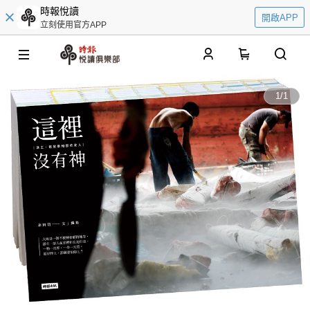
時報悅讀
開啟APP
立刻使用官方APP
0
1
/
1