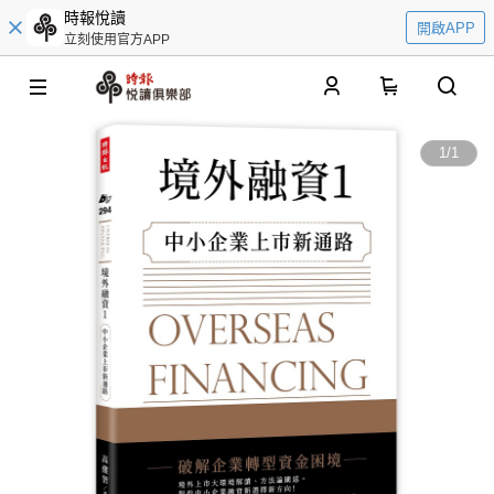
時報悅讀
開啟APP
立刻使用官方APP
0
1
/
1