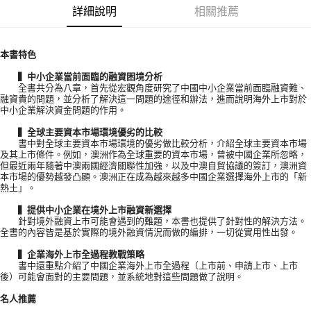
詳細說明
相關推薦
本書特色
▍中小企業當前面臨的融資困境分析
全書共分為八章，首先從宏觀角度研究了中國中小企業當前面臨融資難、
融資貴的問題，並分析了解決這一問題的途徑和辦法，進而說明海外上市對於
中小企業解決資金問題的作用。
▍全球主要資本市場環境優劣的比較
書中對全球主要資本市場環境的優劣做比較分析，介紹全球主要資本市場
及其上市條件。例如，澳洲作為全球重要的資本市場，曾被中國企業所忽略，
但最近兩年隨著中澳兩國經濟關聯性加強，以及中澳自貿協議的簽訂，澳洲資
本市場的優勢越發凸顯。澳洲正在成為越來越多中國企業選擇海外上市的「新
熱土」。
▍提供中小企業在境外上市融資新選擇
針對境外融資上市可能會遇到的難題，本書也提供了針對性的解決方法。
全書的內容皆是基於實際的境外融資情況而做的編排，一切從實用性出發。
▍企業海外上市全過程教戰策略
書中還重點介紹了中國企業海外上市全過程（上市前、申請上市、上市
後）可能會面對的主要問題，並系統地對這些問題做了說明。
名人推薦