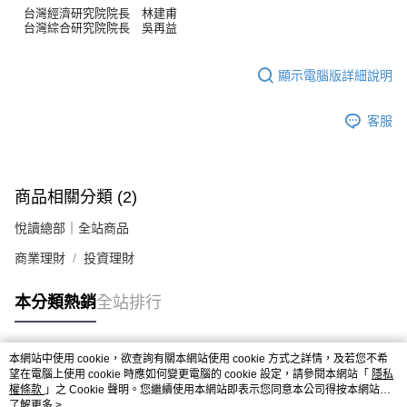
台灣經濟研究院院長 林建甫
台灣綜合研究院院長 吳再益
顯示電腦版詳細說明
客服
商品相關分類 (2)
悅讀總部｜全站商品
商業理財
投資理財
本分類熱銷
全站排行
本網站中使用 cookie，欲查詢有關本網站使用 cookie 方式之詳情，及若您不希
熱門標籤
望在電腦上使用 cookie 時應如何變更電腦的 cookie 設定，請參閱本網站「
隱私
權條款
」之 Cookie 聲明。您繼續使用本網站即表示您同意本公司得按本網站使
用條款之 Cookie 聲明使用 cookie。
了解更多 >