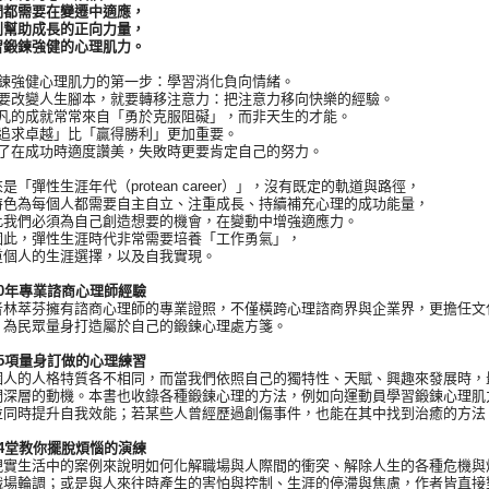
需要在變遷中適應，
助成長的正向力量，
鍊強健的心理肌力。
強健心理肌力的第一步：學習消化負向情緒。
改變人生腳本，就要轉移注意力：把注意力移向快樂的經驗。
的成就常常來自「勇於克服阻礙」，而非天生的才能。
求卓越」比「贏得勝利」更加重要。
在成功時適度讚美，失敗時更要肯定自己的努力。
彈性生涯年代（protean career）」，沒有既定的軌道與路徑，
為每個人都需要自主自立、注重成長、持續補充心理的成功能量，
們必須為自己創造想要的機會，在變動中增強適應力。
，彈性生涯時代非常需要培養「工作勇氣」，
人的生涯選擇，以及自我實現。
年專業諮商心理師經驗
萃芬擁有諮商心理師的專業證照，不僅橫跨心理諮商界與企業界，更擔任文化
，為民眾量身打造屬於自己的鍛鍊心理處方箋。
項量身訂做的心理練習
的人格特質各不相同，而當我們依照自己的獨特性、天賦、興趣來發展時，最
們深層的動機。本書也收錄各種鍛鍊心理的方法，例如向運動員學習鍛鍊心理肌
並同時提升自我效能；若某些人曾經歷過創傷事件，也能在其中找到治癒的方法
堂教你擺脫煩惱的演練
生活中的案例來說明如何化解職場與人際間的衝突、解除人生的各種危機與煩
職場輪調；或是與人來往時產生的害怕與控制、生涯的停滯與焦慮，作者皆直接