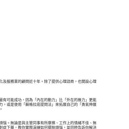
及服務業的顧問近十年。除了提供心理諮商，也開設心理
有可能成功，因為「內在的動力」比「外在的推力」更能
力，或是使用「蘇格拉底提問法」來拓展自己的「勇氣伸展
。
惱。無論是與主管同事有所摩擦、工作上的情緒不佳、無
對症下藥，教你實際演練如何擺脫煩惱，並同時告訴你解決