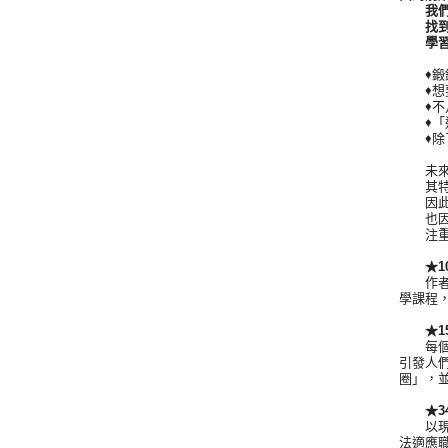
我們都
找到幫
學習鍛
♦鍛鍊
♦想要
♦不凡
♦「追
♦除了
未來是「
其特色
因此我
也因此
注重個
★10
作者林
學課程
★15
每個人
引發人
圈」，
★34
以現實
法適應