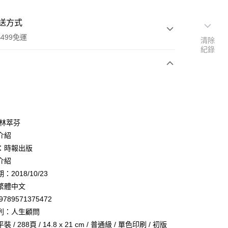
送方式
499免運
清除
紀錄
次付款
 林萃芬
介紹
：時報出版
家取貨
介紹
0，滿NT$499(含以上)免運費
2018/10/23
1取貨
繁體中文
0，滿NT$499(含以上)免運費
9789571375472
列：人生顧問
 / 288頁 / 14.8 x 21 cm / 普通級 / 單色印刷 / 初版