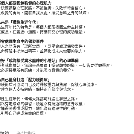
人都要鍛鍊強健的心理肌力
速調整心理狀態，不被挫折、失敗擊垮自信心。
變的勇氣，開發自我長處，接受意料之外的試煉。
是「彈性生涯年代」
涯年代的特色是，每個人都須找回生命主控權，
長，在變遷中適應，持續補充心理的成功能量。
處理生命中的偶發事件
之間沒有「理所當然」，要學會處理偶發事件，
經驗中提煉出精華，並轉化成未來需要的能力。
「成為接受糞水磨練的小蘑菇」的心理準備
就像蘑菇，無論是基層員工還是轉換跑道，一切皆要從頭學習，
須接受所有磨練，才能吸收寶貴的養分。
己量身打造「壓力緩衝盾」
衝盾可協助自己及時釋放壓力與焦慮，保護心理健康。
立個人支持網絡、保持正向態度與信念。
生涯年代，條條大路都可能通往夢想之路。
有走錯路的學習，繞遠路有繞遠路的意外收穫。
得將恐懼或壓力，轉化為有建設性的行動，
導自己達成生命的目標。
熱銷
全站排行