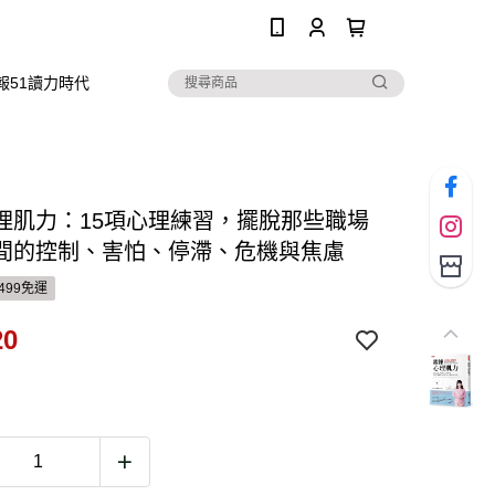
0
報51讀力時代
理肌力：15項心理練習，擺脫那些職場
間的控制、害怕、停滯、危機與焦慮
499免運
20