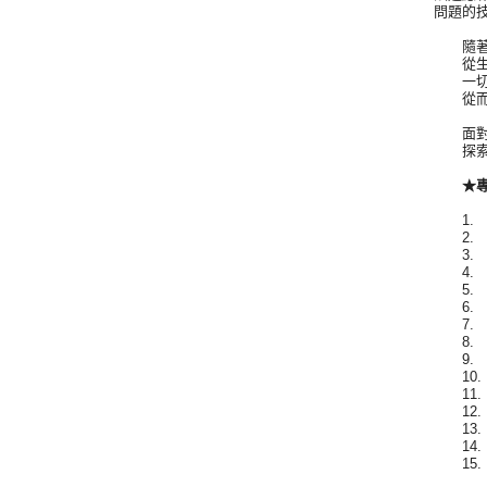
問題的
隨著科
從生活
一切人
從而衍
面對紛
探索行
★專業
1. 
2. 
3. 
4. 
5. 
6. 
7. 
8. 
9. 
10.
11.
12.
13.
14.
15.