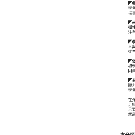
◤每個
學會快
培養改
◤未來
彈性生
注重成
◤學會
人與人
從生命
◤做好
初學者
因此必
◤為自
壓力緩
學會建
在彈性
走錯路
只要懂
就能引
本分類