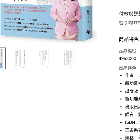
付款與運
超取滿NT$
付款方式
商品特色
信用卡一
商品編號
4953000
ATM付款
商品特色
作者：
運送方式
新功能
出版社
付款後全
新功能
每筆NT$6
出版日期：
付款後7-1
語言：
每筆NT$6
ISBN：
叢書系
宅配
規格：平裝