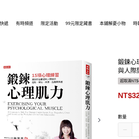
快遞
有時頻道
限定活動
99元限定藏書
本鋪解憂小物
時
鍛鍊心
與人際
超取滿NT$
NT$3
數量