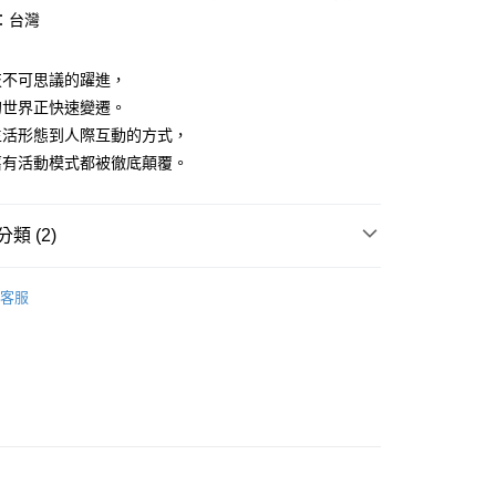
00，滿NT$499(含以上)免運費
：台灣
技不可思議的躍進，
的世界正快速變遷。
生活形態到人際互動的方式，
舊有活動模式都被徹底顛覆。
類 (2)
｜全站商品
客服
大眾心理學