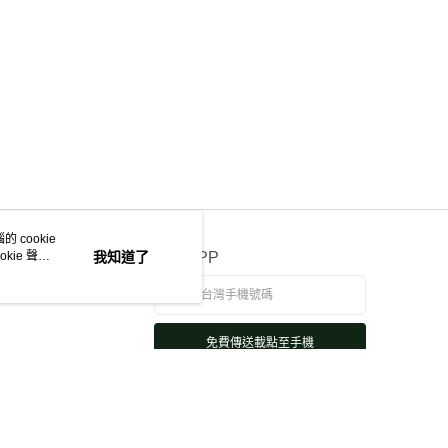
 cookie
kie 聲明
我知道了
官方APP
免費傳送載點至手機
若接到可疑電話，請洽詢165反詐騙專線
本站最佳瀏覽環境請使用 Google Chrome、Firefox 或 Edge 以上版本