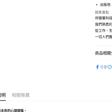
每筆NT$1
出版地
銷售重點
伴隨著科
我們熟悉
從工作、
一切人們
商品相關分
悅讀總部
分享
心理勵志
說明
相關推薦
所未有的心理煩惱，