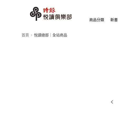
商品分類
新書
首頁
悅讀總部｜全站商品