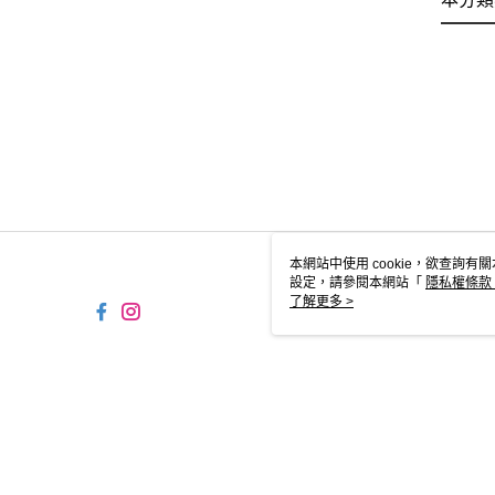
本網站中使用 cookie，欲查詢有關
設定，請參閱本網站「
隱私權條款
使用 cookie。
了解更多 >
TW-MWG1-61-117 Web2
© 2026 by 時報文化出版企業股份有限公司