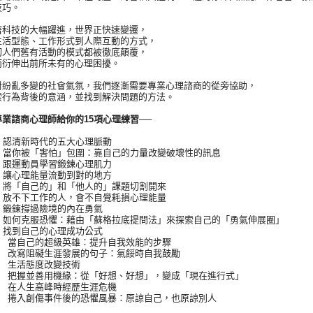
技巧。
技的大幅躍進，世界正快速變遷，
型態、工作形式到人際互動的方式，
們舊有活動的模式都被徹底顛覆，
伸出前所未有的心理困擾。
亂多變的社會氣氛，我們逐漸需要專業心理諮商的從旁協助，
為背後的意涵，並找到解決問題的方法。
諮商心理師給你的15項心理練習──
認清新時代的五大心理脈動
當你被「害怕」包圍：靠自己的力量改變破壞性的訊息
跟運動員學習鍛鍊心理肌力
讓心理能量流動到對的地方
將「自己的」和「他人的」課題切割開來
放不下工作的人，會不自覺耗損心理能量
鍛鍊撐過險境的內在勇氣
如何克服恐懼：藉由「蘇格拉底提問法」來探索自己的「勇氣伸展圈」
找到自己的心理成功公式
 當自己的超級英雄：提升自我效能的步驟
 改寫阻礙生涯發展的句子：氣餒時自我鼓勵
 生活態度改變技術
 把握並善用機緣：從「好想、好想」，變成「現在進行式」
 在人生高峰時經歷生涯危機
 捲入創傷事件後的恐懼風暴：原諒自己，也原諒別人