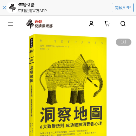
時報悅讀
開啟APP
立刻使用官方APP
0
1
/
1