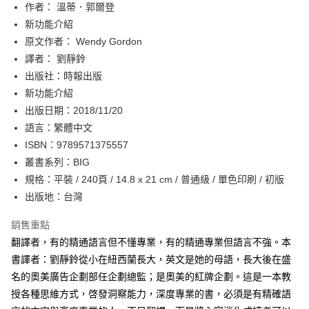
作者： 溫蒂．郭爾登
付款後全家取貨
新功能介紹
每筆NT$60，滿NT$499(含以上)免運費
原文作者： Wendy Gordon
付款後7-11取貨
譯者： 劉靜鈴
每筆NT$60，滿NT$499(含以上)免運費
出版社：時報出版
新功能介紹
宅配
出版日期：2018/11/20
每筆NT$100，滿NT$499(含以上)免運費
語言：繁體中文
ISBN：9789571375557
叢書系列：BIG
規格：平裝 / 240頁 / 14.8 x 21 cm / 普通級 / 單色印刷 / 初版
出版地：台灣
銷售重點
翻譯者，有的精通語言但不懂專業，有的精通專業但語言不強。本
書譯者：劉靜鈴從小在紐西蘭長大，英文是她的母語，長大後在盛
名的奧美廣告企劃部任企劃總監；是奧美的紅牌企劃。這是一本教
授各種思維方式，啓發洞察能力，深度專業的書，必須是有精確語