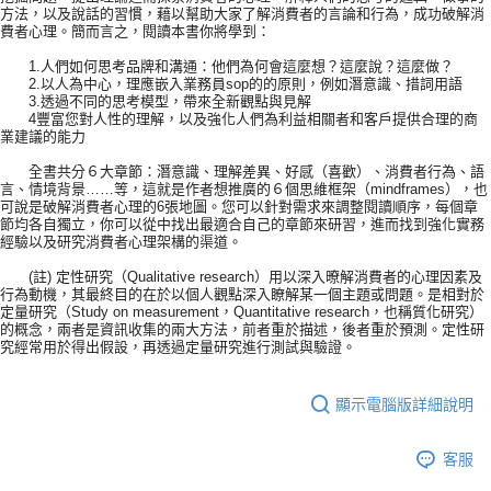
方法，以及說話的習慣，藉以幫助大家了解消費者的言論和行為，成功破解消
費者心理。簡而言之，閱讀本書你將學到：
1.人們如何思考品牌和溝通：他們為何會這麼想？這麼說？這麼做？
2.以人為中心，理應嵌入業務員sop的的原則，例如潛意識、措詞用語
3.透過不同的思考模型，帶來全新觀點與見解
4豐富您對人性的理解，以及強化人們為利益相關者和客戶提供合理的商
業建議的能力
全書共分６大章節：潛意識、理解差異、好感（喜歡）、消費者行為、語
言、情境背景……等，這就是作者想推廣的６個思維框架（mindframes），也
可說是破解消費者心理的6張地圖。您可以針對需求來調整閱讀順序，每個章
節均各自獨立，你可以從中找出最適合自己的章節來研習，進而找到強化實務
經驗以及研究消費者心理架構的渠道。
(註) 定性研究（Qualitative research）用以深入暸解消費者的心理因素及
行為動機，其最終目的在於以個人觀點深入瞭解某一個主題或問題。是相對於
定量研究（Study on measurement，Quantitative research，也稱質化研究）
的概念，兩者是資訊收集的兩大方法，前者重於描述，後者重於預測。定性研
究經常用於得出假設，再透過定量研究進行測試與驗證。
顯示電腦版詳細說明
客服