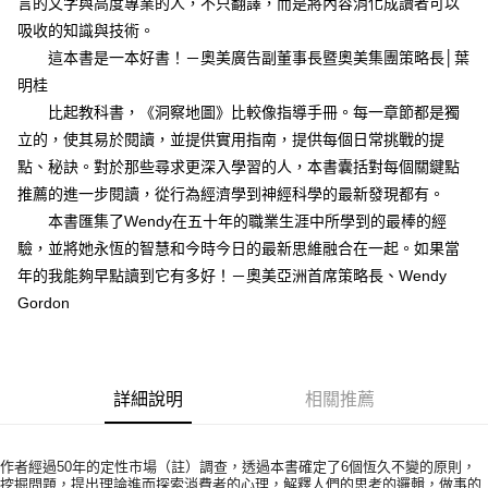
言的文字與高度專業的人，不只翻譯，而是將內容消化成讀者可以
吸收的知識與技術。
這本書是一本好書！－奧美廣告副董事長暨奧美集團策略長│葉
明桂
比起教科書，《洞察地圖》比較像指導手冊。每一章節都是獨
立的，使其易於閱讀，並提供實用指南，提供每個日常挑戰的提
點、秘訣。對於那些尋求更深入學習的人，本書囊括對每個關鍵點
推薦的進一步閱讀，從行為經濟學到神經科學的最新發現都有。
本書匯集了Wendy在五十年的職業生涯中所學到的最棒的經
驗，並將她永恆的智慧和今時今日的最新思維融合在一起。如果當
年的我能夠早點讀到它有多好！－奧美亞洲首席策略長、Wendy
Gordon
詳細說明
相關推薦
作者經過50年的定性市場（註）調查，透過本書確定了6個恆久不變的原則，
挖掘問題，提出理論進而探索消費者的心理，解釋人們的思考的邏輯，做事的