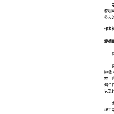
索普
發明
多夫
作者
愛德華
傳奇
愛德
遊戲
命，
儂合
以及
索普
理工