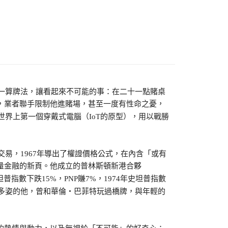
十一算牌法，讓看起來不可能的事：在二十一點賭桌
，業者聯手限制他進賭場，甚至一度有性命之憂，
世界上第一個穿戴式電腦（IoT的原型），用以戰勝
易，1967年導出了權證價格公式，在內含「或有
量金融的新頁。他成立的普林斯頓新港合夥
普指數下跌15%，PNP賺7%，1974年史坦普指數
采多姿的他，曾和華倫・巴菲特玩過橋牌，與年輕的