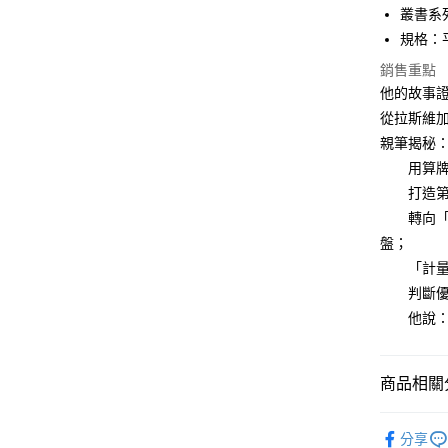
叢書系
宅配
規格：平裝
每筆NT$1
銷售重點
他的故事
從拉斯維
親筆揭秘
用算牌法
打造第一
轉向「地
盤；
「計量金
判斷優勢
他說：「
商品相關分
悅讀總部
分享