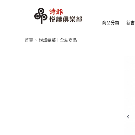
商品分類
新書
首頁
悅讀總部｜全站商品