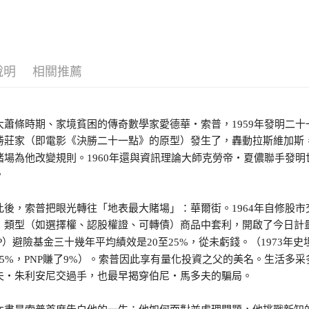
說明
相關推薦
大蕭條時期、家境貧困的傳奇數學家愛德華・索普，1959年發明二
勝莊家（即電影《決勝二十一點》的原型）發生了，轟動拉斯維加斯
賭場為他改變規則。1960年還與資訊理論大師克勞帝‧夏儂聯手發明
。
，索普把眼光轉往「地表最大賭場」：華爾街。1964年自修股市交
」類型（如選擇權、認股權證、可轉債）商品中套利，開啟了今日計
P）避險基金三十幾年平均績效是20至25%，從未虧錢。（1973年史坦
15%，PNP賺了9%）。索普因此享有量化投資之父的美名。生活多
夫・朱利安尼交過手，也最早揭穿伯尼・馬多夫的騙局。