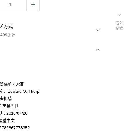
清除
送方式
紀錄
499免運
次付款
 愛德華・索普
 Edward O. Thorp
 唐祖蔭
家取貨
：商業周刊
0，滿NT$499(含以上)免運費
2018/07/26
1取貨
繁體中文
0，滿NT$499(含以上)免運費
9789867778352