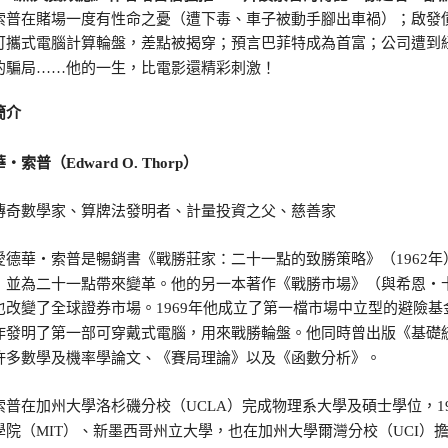
在賭場一度有性命之憂（遭下毒、車子被動手腳出車禍）；啟發債
可攜式電腦計算輪盤，差點被揭穿；預言巴菲特成為首富；公司遭到
的騙局……他的一生，比電影還精彩刺激！
簡介
・索普（Edward O. Thorp）
數學家、算牌法發明者、計量投資之父、慈善家
華‧索普是暢銷書《戰勝莊家：二十一點的致勝策略》（1962年
，並為二十一點帶來變革。他的另一本著作《戰勝市場》（與希恩‧卡
也改變了全球證券市場。1969年他成立了第一檔市場中立型的避險基金
作發明了第一部可穿戴式電腦，用來戰勝輪盤。他同時曾出版《基礎統計
許多數學及機率學論文、《賽局理論》以及《函數分析》。
在加州大學洛杉磯分校（UCLA）完成物理系大學及碩士學位，19
學院（MIT）、新墨西哥州立大學，也在加州大學爾灣分校（UCI）