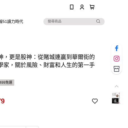
0
報51讀力時代
神，更是股神：從賭城連贏到華爾街的
學家，關於風險、財富和人生的第一手
499免運
79