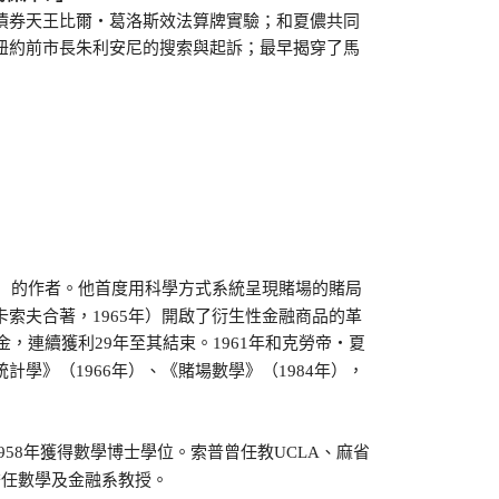
券天王比爾‧葛洛斯效法算牌實驗；和夏儂共同
紐約前市長朱利安尼的搜索與起訴；最早揭穿了馬
）的作者。他首度用科學方式系統呈現賭場的賭局
索夫合著，1965年）開啟了衍生性金融商品的革
，連續獲利29年至其結束。1961年和克勞帝‧夏
學》（1966年）、《賭場數學》（1984年），
58年獲得數學博士學位。索普曾任教UCLA、麻省
擔任數學及金融系教授。