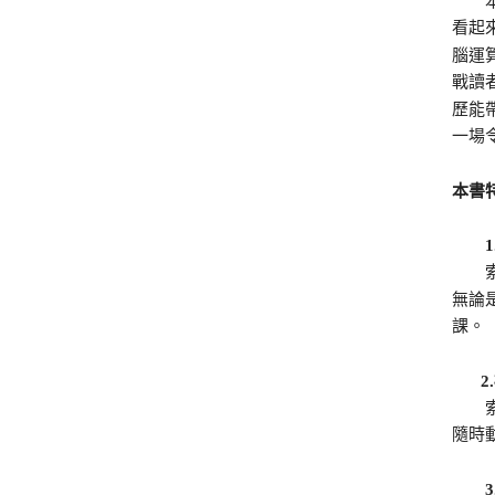
本書
看起
腦運
戰讀
歷能
一場
本書
1.
索普
無論
課。
索普
隨時
3.