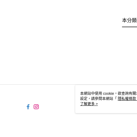
本分類
本網站中使用 cookie，欲查詢有關
設定，請參閱本網站「
隱私權條款
使用 cookie。
了解更多 >