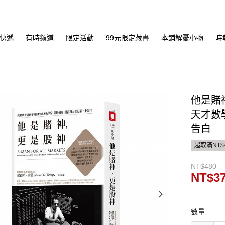
快遞
有時頻道
限定活動
99元限定藏書
本鋪解憂小物
時
他是賭
天才數
告白
超取滿NT$
NT$480
NT$3
數量