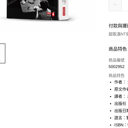
付款與運
超取滿NT$
付款方式
商品特色
信用卡一
商品編號
5002952
ATM付款
商品特色
作者：
運送方式
原文作者：
譯者：
付款後全
出版社
每筆NT$6
出版日期：
付款後7-1
語言：
每筆NT$6
ISBN：