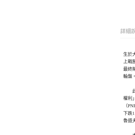
詳細
生於
上戰
最終
輪盤
此後
權利
（PN
下跌
魯道