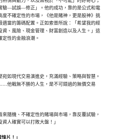
熱情與動力，以及無視於「不可能」的好奇心；
實驗—試誤—修正」。他的成功，靠的是公式和電
高度不確定性的市場，《他是賭神，更是股神》挑
最適當的籌碼配置。正如索普所說：「希望我的經
投資、風險、現金管理、財富創造以及人生。」這
確定性的金融浪潮。
宛如現代交易演進史，充滿經驗、策略與智慧。
……他戰無不勝的人生，是不可錯過的無價交易
來隨機、不確定性的賭場與市場，靠反覆試驗，
投資人確實可以打敗大盤！」
驚悚片！」