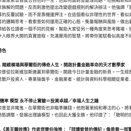
是索普首度告白他的一生：他如何面對並處理問題，他挑戰新知的
來無解的問題，反而刺激他提出改變遊戲規則的解決辦法。他強調「
算的反覆試驗，而不是靠機運押注。在這個看似非理性的世界、看似
者的邏輯思考，看索普如何運用正確的心態，衡量報酬與風險，做出
帶給各位讀者一個不同的見解，幫助大家從另一種角度來思考賭場、
令人眼界大開的真實旅程，充滿實用的智慧，將帶你駕馭看似高度不
特色
 賭縱橫場與華爾街的傳奇人生，開啟計量金融革命的天才數學家
從拉斯維加斯連贏到華爾街，開啟今日計量金融的新頁。一生經歷
是散戶投資人、專業操盤手、金融業者、統計與資料科學相關從業者
2.機率 模型 永不停止實驗＝投資卓越／幸福人生之鑰
並非賭鬼、在華爾街也非瞄準賺錢。他抱著單純和專注的心，將看
動態調整，發展出理論模型，也因此大獲全勝。他印證了：「聰明的
《黑天鵝效應》作者塔雷伯強推：「拜讀索普的傳記，像是看一部