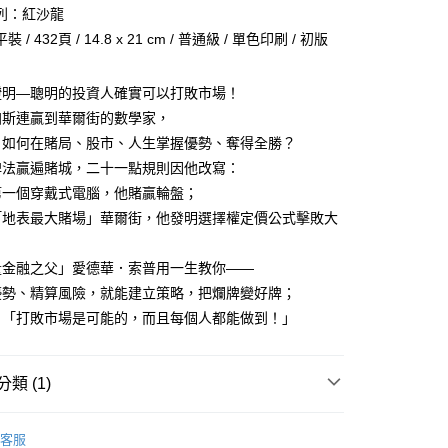
列：紅沙龍
 / 432頁 / 14.8 x 21 cm / 普通級 / 單色印刷 / 初版
00，滿NT$499(含以上)免運費
證明—聰明的投資人確實可以打敗市場！
加斯連贏到華爾街的數學家，
：如何在賭局、股市、人生掌握優勢、奪得全勝？
贏遍賭城，二十一點規則因他改寫：
個穿戴式電腦，他賭贏輪盤；
表最大賭場」華爾街，他發明選擇權定價公式擊敗大
融之父」愛德華．索普用一生教你——
、精算風險，就能建立策略，把爛牌變好牌；
打敗市場是可能的，而且每個人都能做到！」
類 (1)
｜全站商品
客服