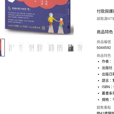
付款與運
超取滿NT$
付款方式
商品特色
信用卡一
商品編號
5044592
ATM付款
商品特色
作者：
運送方式
出版社
出版日期：
付款後全
語言：
每筆NT$6
ISBN：
付款後7-1
叢書系
每筆NT$6
規格：平裝
銷售重點
宅配
她42歲開