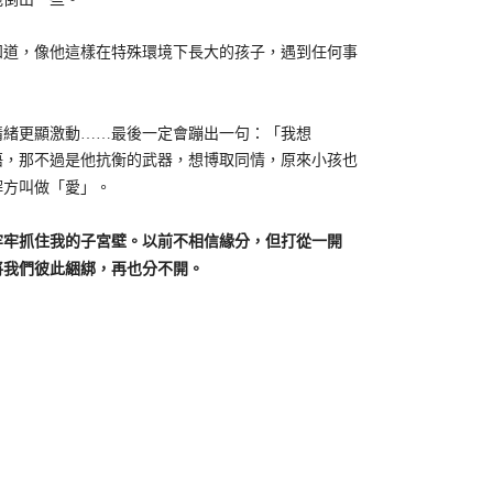
道，像他這樣在特殊環境下長大的孩子，遇到任何事
緒更顯激動……最後一定會蹦出一句：「我想
悟，那不過是他抗衡的武器，想博取同情，原來小孩也
解方叫做「愛」。
牢抓住我的子宮壁。以前不相信緣分，但打從一開
將我們彼此綑綁，再也分不開。