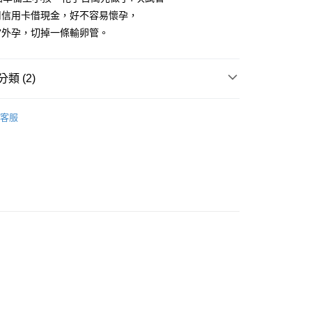
00，滿NT$499(含以上)免運費
用信用卡借現金，好不容易懷孕，
宮外孕，切掉一條輸卵管。
類 (2)
｜全站商品
客服
親子教育