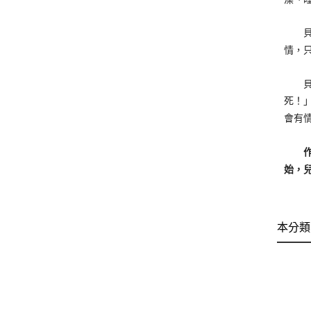
貝比
情，
貝比
死！
會有
作者
始，
本分類