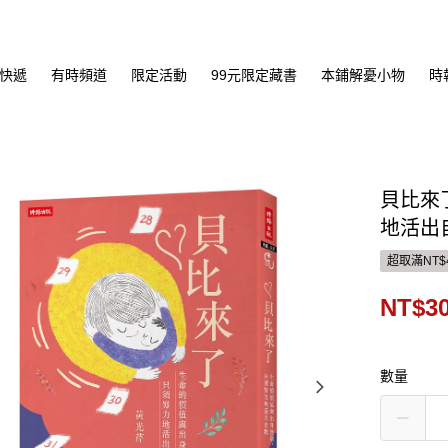
快遞
有時頻道
限定活動
99元限定藏書
本鋪解憂小物
時
貝比來
地活出
超取滿NT$
NT$3
數量