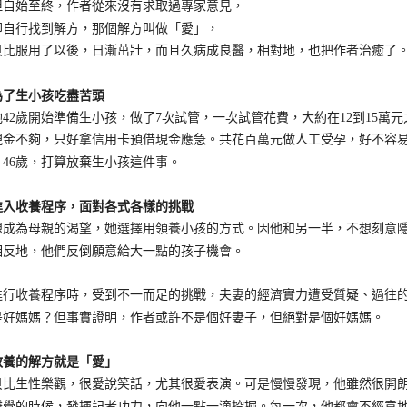
始至終，作者從來沒有求取過專家意見，
行找到解方，那個解方叫做「愛」，
服用了以後，日漸茁壯，而且久病成良醫，相對地，也把作者治癒了
生小孩吃盡苦頭
2歲開始準備生小孩，做了7次試管，一次試管花費，大約在12到15萬
現金不夠，只好拿信用卡預借現金應急。共花百萬元做人工受孕，好不容
、46歲，打算放棄生小孩這件事。
收養程序，面對各式各樣的挑戰
為母親的渴望，她選擇用領養小孩的方式。因他和另一半，不想刻意隱
相反地，他們反倒願意給大一點的孩子機會。
收養程序時，受到不一而足的挑戰，夫妻的經濟實力遭受質疑、過往的
是好媽媽？但事實證明，作者或許不是個好妻子，但絕對是個好媽媽。
的解方就是「愛」
生性樂觀，很愛說笑話，尤其很愛表演。可是慢慢發現，他雖然很開朗
睡覺的時候，發揮記者功力，向他一點一滴挖掘。每一次，他都會不經意