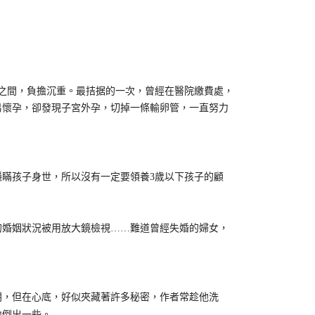
。
元之間，負擔沉重。最拮据的一次，曾經在醫院繳費處，
易懷孕，卻發現子宮外孕，切掉一條輸卵管，一直努力
瞞孩子身世，所以沒有一定要領養3歲以下孩子的顧
婚姻狀況被用放大鏡檢視……難道曾經失婚的婦女，
，但在心底，好似夾藏著許多秘密，作者常趁他洗
地倒出一些。