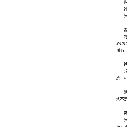
但自
卻自
貝比
為了
她4
發現
到45
進入
想成
慮；
進行
就不
教養
貝比
澡、