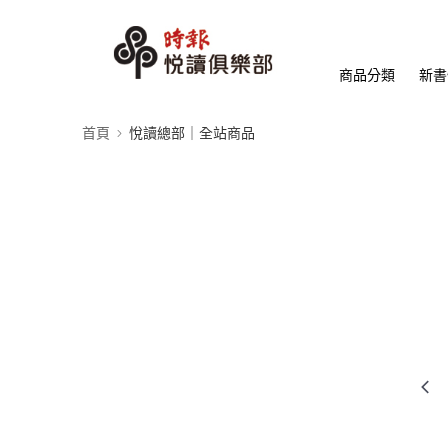
商品分類
新書
首頁
悅讀總部｜全站商品