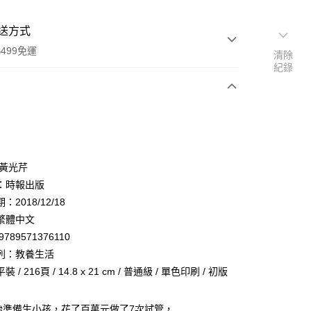
送方式
499免運
清除
紀錄
次付款
 黃光芹
：時報出版
2018/12/18
家取貨
繁體中文
0，滿NT$499(含以上)免運費
9789571376110
1取貨
列：教養生活
0，滿NT$499(含以上)免運費
 / 216頁 / 14.8 x 21 cm / 普通級 / 單色印刷 / 初版
始準備生小孩，花了百萬元做了7次試管，