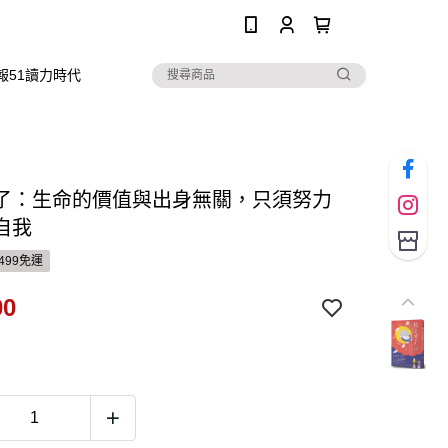
0
報51讀力時代
了：生命的價值與出身無關，只須努力
自我
499免運
00