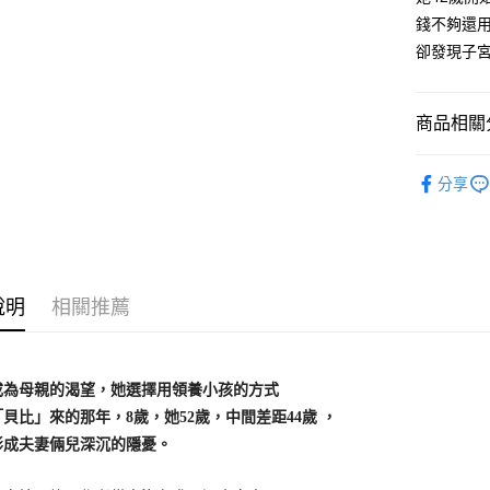
每筆NT$1
錢不夠還
卻發現子
商品相關分
悅讀總部
分享
親子兒童
說明
相關推薦
成為母親的渴望，她選擇用領養小孩的方式
比」來的那年，8歲，她52歲，中間差距44歲 ，
夫妻倆兒深沉的隱憂。