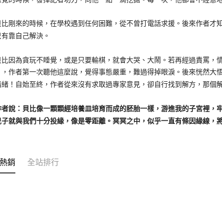
剛來的時候，在學校遇到任何困難，從不曾打電話求援。後來作者才知
只有靠自己解決。
因為貪玩不睡覺，或是只要輸棋，就會大哭、大鬧。若再經過責罵，情
」，作者第一次聽他這麼說，覺得事態嚴重，難過得掉眼淚。後來恍然大
情緒！自始至終，作者從來沒有求取過專家意見，卻自行找到解方，那個
說：貝比像一顆顆經培養皿培育而成的胚胎一樣，游進我的子宮裡，牢
兒子就與我們十分投緣，像是零距離。冥冥之中，似乎一直有條因緣線，
熱銷
全站排行