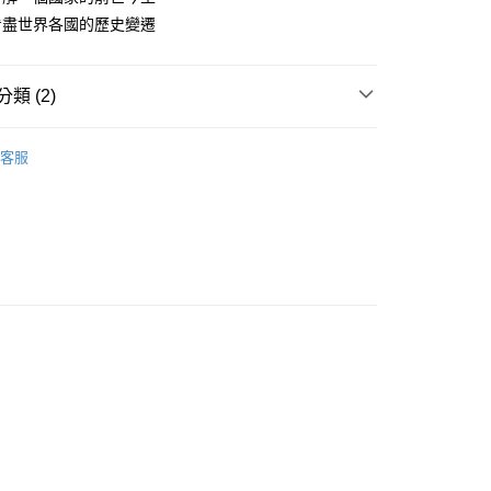
00，滿NT$499(含以上)免運費
看盡世界各國的歷史變遷
類 (2)
｜全站商品
客服
童書