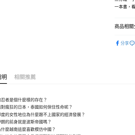
每筆NT$1
一本書，
商品相關分
悅讀總部
分享
親子兒童
說明
相關推薦
的忍者是個什麼樣的存在？
瘋狂的日本，泰國如何保住性命呢？
的女性地位為什麼跟不上國家的經濟發展？
的前身就是波斯帝國嗎？
麼越南這麼喜歡模仿中國？