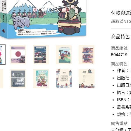
付款與運
超取滿NT$
付款方式
商品特色
信用卡一
商品編號
5044719
ATM付款
商品特色
作者：
運送方式
出版社
出版日期：
付款後全
語言：
每筆NT$6
ISBN：
付款後7-1
叢書系
每筆NT$6
規格：平裝
銷售重點
宅配
三分鐘，