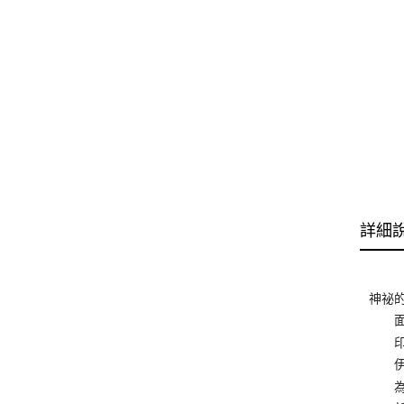
詳細
神祕
面對
印度
伊朗
為什