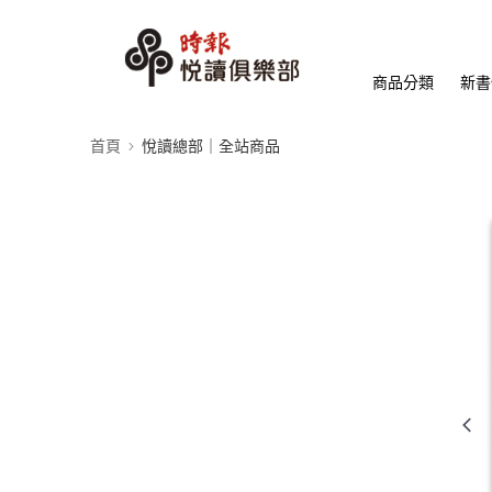
商品分類
新書
首頁
悅讀總部｜全站商品