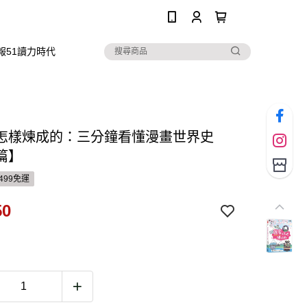
0
報51讀力時代
怎樣煉成的：三分鐘看懂漫畫世界史
篇】
499免運
50