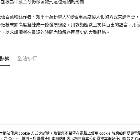
坡為什麼至今仍保留鞭刑這種殘酷的刑罰……
百萬粉絲作者、知乎十萬粉絲大V賽雷用高度擬人化的方式來講歷史，
掉細枝末節高度凝練成一條發展線路，用詼諧幽默且笑料百出的語言，用
史，以求讓讀者在最短的時間內瞭解各國歷史的大致脈絡。
熱銷
全站排行
本網站使用 cookie 方式之詳情，及若您不希望在電腦上使用 cookie 時應如何變更電腦的
」之 Cookie 聲明。您繼續使用本網站即表示您同意本公司得按本網站使用條款之 Coo
關於我們
客服資訊