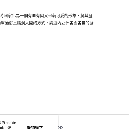
將國家化為一個有血有肉又呆萌可愛的形象，將其歷
簡單通俗且腦洞大開的方式，講述內亞洲各國各自的發
 cookie
kie 聲明
我知道了
官方APP