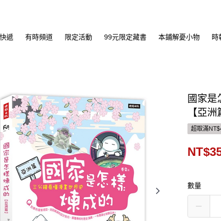
快遞
有時頻道
限定活動
99元限定藏書
本鋪解憂小物
時
國家是
【亞洲
超取滿NT$
NT$3
數量