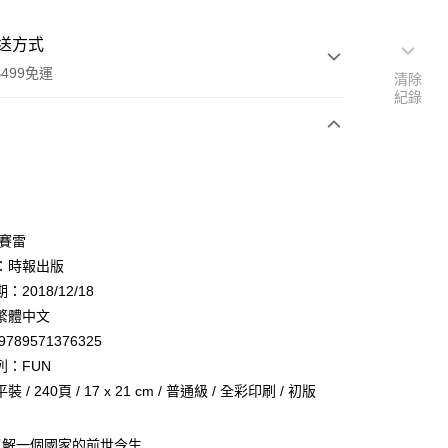
送方式
499免運
清除
紀錄
次付款
 賽雷
：時報出版
2018/12/18
家取貨
繁體中文
0，滿NT$499(含以上)免運費
9789571376325
1取貨
列：FUN
0，滿NT$499(含以上)免運費
 / 240頁 / 17 x 21 cm / 普通級 / 全彩印刷 / 初版
了解一個國家的前世今生