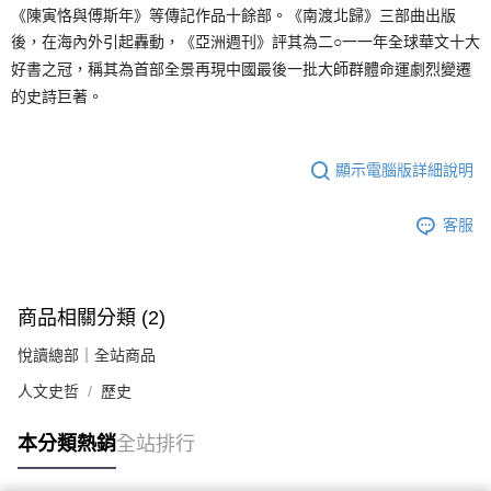
《陳寅恪與傅斯年》等傳記作品十餘部。《南渡北歸》三部曲出版
後，在海內外引起轟動，《亞洲週刊》評其為二○一一年全球華文十大
好書之冠，稱其為首部全景再現中國最後一批大師群體命運劇烈變遷
的史詩巨著。
顯示電腦版詳細說明
客服
商品相關分類 (2)
悅讀總部｜全站商品
人文史哲
歷史
本分類熱銷
全站排行