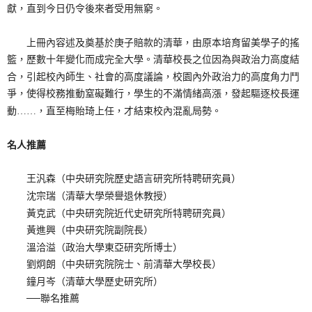
獻，直到今日仍令後來者受用無窮。
上冊內容述及奠基於庚子賠款的清華，由原本培育留美學子的搖
籃，歷數十年變化而成完全大學。清華校長之位因為與政治力高度結
合，引起校內師生、社會的高度議論，校園內外政治力的高度角力鬥
爭，使得校務推動窒礙難行，學生的不滿情緒高漲，發起驅逐校長運
動……，直至梅貽琦上任，才結束校內混亂局勢。
名人推薦
王汎森（中央研究院歷史語言研究所特聘研究員）
沈宗瑞（清華大學榮譽退休教授）
黃克武（中央研究院近代史研究所特聘研究員）
黃進興（中央研究院副院長）
溫洽溢（政治大學東亞研究所博士）
劉炯朗（中央研究院院士、前清華大學校長）
鐘月岑（清華大學歷史研究所）
──聯名推薦