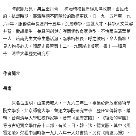
時窮節乃見，典型垂丹青──梅貽琦校長歷經北洋政府、國民政
府、抗戰時期、臺灣時期不同階段的政權更迭，自一九一五年至一九
六○年，服務清華長達四十五年，沉潛辦學，造就人才，科學人文兼容
并蓄，愛護學生，兼具開創與守護兩個教育家典型，不愧兩岸清華第
一人。岳南先生文筆生動活潑，臨摹梅校長，呼之欲出，令人動容！
見人物長心志，讀歷史長智慧！二○一九兩岸出版第一書！──鐘月
岑 清華大學歷史研究所
作者簡介
岳南
原名岳玉明，山東諸城人，一九六二年生，畢業於解放軍藝術學
院文學系、北京師範大學．魯迅文學院研究生班。歷任宣傳幹事、編
輯、台灣清華大學駐校作家等。著有《風雪定陵》、《復活的軍團》
等考古紀實文學作品十二部，有英、日、韓、法、德文版，其中《風
雪定陵》榮獲中國時報一九九六年十大好書獎。另有《南渡北歸》、