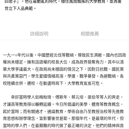
四君子」。他在最動亂的時代，穩住風雨飄搖的大學教育，並為後
世立下人品典範。
詳細說明
相關推薦
一九一○年代以後，中國歷經北伐等戰禍，導致民生凋敝，國內也因政
權尚未穩定，擁有話語權的校長大位，成為政界競奪角力，其中以清
華大學爭議最大。在政局尚未穩固的情況之下，因對日抗戰、國民黨
與共產黨惡鬥，學生愛國情緒高漲，學運、戰爭暴發。為避戰禍，各
校陸續合併、遷校，在動盪時局下，大學教育岌岌可危。
幸好當時學人如梅貽琦、傅斯年、蔡元培、張伯苓等人的奔走，
才讓高等教育得以輾轉延續。今日所倡議的美學、體育等教育概念，
起於當時；而有關通才、通識教育，學術自由乃至教授治校等先進教
育思想和辦學理念，皆影響後世甚鉅。那個年代，是最壞的年代，但
當時的學人們，在最艱難的時代做了最正確的決定，他們的精神與貢