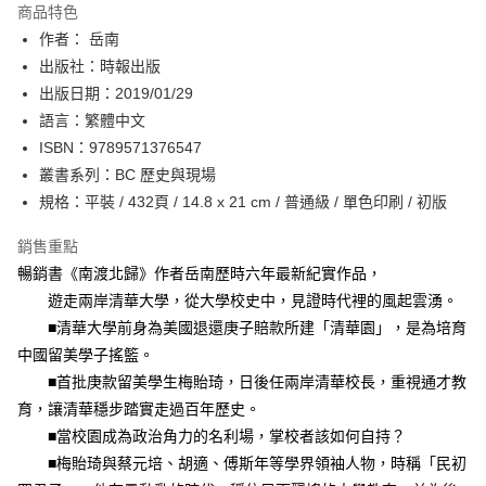
運送方式
商品特色
作者： 岳南
付款後全家取貨
出版社：時報出版
每筆NT$60，滿NT$499(含以上)免運費
出版日期：2019/01/29
付款後7-11取貨
語言：繁體中文
每筆NT$60，滿NT$499(含以上)免運費
ISBN：9789571376547
叢書系列：BC 歷史與現場
宅配
規格：平裝 / 432頁 / 14.8 x 21 cm / 普通級 / 單色印刷 / 初版
每筆NT$100，滿NT$499(含以上)免運費
銷售重點
暢銷書《南渡北歸》作者岳南歷時六年最新紀實作品，
遊走兩岸清華大學，從大學校史中，見證時代裡的風起雲湧。
■清華大學前身為美國退還庚子賠款所建「清華園」，是為培育
中國留美學子搖籃。
■首批庚款留美學生梅貽琦，日後任兩岸清華校長，重視通才教
育，讓清華穩步踏實走過百年歷史。
■當校園成為政治角力的名利場，掌校者該如何自持？
■梅貽琦與蔡元培、胡適、傅斯年等學界領袖人物，時稱「民初