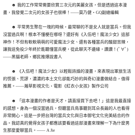
☻ 我的工作常常需要欣賞三次元的美麗女孩，但是透過這本漫
畫，我發覺二次元的女孩子也很棒！——莫乃健・GQ副總編輯
☻ 平常男生聚在一塊的時候，最常聊的不是女人就是當兵。但我
沒當過兵啊！根本不懂梗在哪呀？還好有《入伍吧！魔法少女》這部
神作！不但有軟軟萌萌的可愛魔法少女、還有各種當兵的酸甜苦辣，
讓我這免役少年終於能聽懂當兵梗，從此聊天不邊緣，讚讚！(ﾟ∀ﾟ)
——黑貓老師・鄉民推爆說書人
☻ 《入伍吧！魔法少女》以輕鬆詼諧的漫畫，來表現出軍旅生活
的慌張、荒謬，濃濃的本土文化卻能巧妙的與奇幻漫畫做結合，值得
推薦。——瀚草影視文化・電影《紅衣小女孩》製作公司
☻ 「這本漫畫的作者是天才，請直接買下去吧！」這是我最直接
的感想。身為一個沒當過兵，但聽當兵鳥事聽到耳朵長繭的人也看得
非常開心。這是一步把台灣的當兵文化與日本御宅文化完美結合的作
品。我認真的覺得女孩子都應該要看過這部漫畫來理解一下為什麼男
生那麼愛聊當兵。—— A Jie