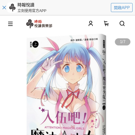
時報悅讀
開啟APP
立刻使用官方APP
0
1
/
7