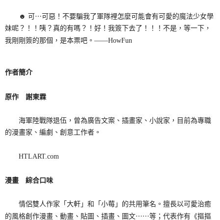
☻ 可⋯可惡！不要騙我了軍隊裡怎麼可能會有可愛的魔法少女學
妹呢？！！咦？真的有嗎？！好！我簽下去了！！！不是，等一下，
我剛剛簽的那個，是本票吧。——HowFun
作者簡介
原作 謝東霖
海軍陸戰隊退伍，曾為廣告文案、插畫家、小說家，目前為專職
的漫畫家、編劇、創意工作者。
HTLART.com
漫畫 綜合口味
情侶雙人作家「大軒」和「小莓」的共用筆名。擅長以可愛治癒
的風格創作漫畫、動畫、貼圖、插畫、圖文⋯⋯等；代表作有《摳摳