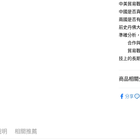
中美貿易
中國是否
兩國是否
前史丹佛
準確分析
合作與互
貿易戰並
技上的長
商品相關分
悅讀總部
分享
人文史哲
說明
相關推薦