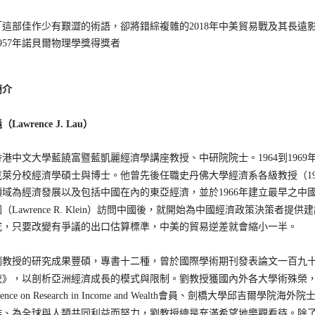
部佳作少有艱澀的術語，卻將錯綜複雜的2018年中美貿易戰及其長遠
957年諾貝爾物理學獎得獎者
簡介
Lawrence J. Lau）
中文大學藍饒富暨藍凱麗經濟學講座教授、中研院院士。1964到196
萊分校經濟學碩士與博士。他曾先後任職史丹佛大學經濟系各級教授（1966-2
領域為經濟發展以及包括中國在內的東亞經濟，並於1966年建立最早之中國
（Lawrence R. Klein）訪問中國後，就開始為中國經濟政策決策者
究，只要改變有爭議的出口估算標準，中美的貿易逆差就會縮小一半。
授的研究成果豐碩，專書十二種，曾於國際學術期刊發表論文一百九十
》，以剖析亞洲經濟成長的模式與限制。劉教授獲國內外各大學術殊榮，包括國
ference on Research in Income and Wealth會員、劍橋大
作、為全球與人類共同利益而努力，劉教授總是充滿希望地樂觀看待。除