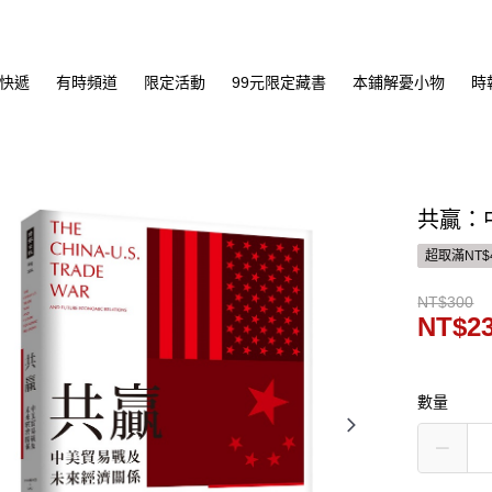
快遞
有時頻道
限定活動
99元限定藏書
本鋪解憂小物
時
共贏：
超取滿NT$
NT$300
NT$2
數量