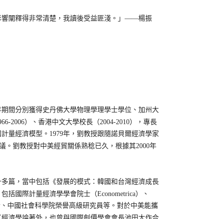
影響闡釋得非常清楚，我讀後受益匪淺。」——楊振
9年期間分別獲得史丹佛大學物理學理學士學位、加州大
006）、香港中文大學校長（2004-2010），專長
計量經濟模型。1979年，劉教授跟隨諾貝爾經濟學家
提供建議。劉教授對中美經貿關係熟稔已久，根據其2000年
多篇，當中包括《發展的模式：韓國和台灣經濟成長
際計量經濟學學會院士（Econometrica）、
學邱吉爾學院海外院士、中國社會科學院榮譽高級研究員等。對於中美能攜
了經濟學論著外，也曾與國際創價學會會長池田大作合