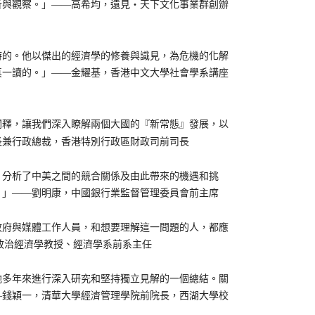
與觀察。」——高希均，遠見‧天下文化事業群創辦
的。他以傑出的經濟學的修養與識見，為危機的化解
真一讀的。」——金耀基，香港中文大學社會學系講座
釋，讓我們深入瞭解兩個大國的『新常態』發展，以
長兼行政總裁，香港特別行政區財政司前司長
分析了中美之間的競合關係及由此帶來的機遇和挑
。」——劉明康，中國銀行業監督管理委員會前主席
府與媒體工作人員，和想要理解這一問題的人，都應
Burbank政治經濟學教授、經濟學系前系主任
多年來進行深入研究和堅持獨立見解的一個總結。關
—錢穎一，清華大學經濟管理學院前院長，西湖大學校