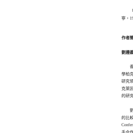
「這
寧，1
作者
劉遵義（
香港
學柏克
研究
克萊因
的研
劉教
的比較
Con
手合