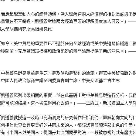
想超越聳動人心的媒體頭條，深入理解這兩大經濟體的相對長處與不足
書實在不容錯過。劉遵義對這兩大經濟巨頭的理解深度無人可及。」——A. Mic
佛大學胡佛研究所高級研究員
今，美中貿易的重要性已不遜於任何全球經濟或美中雙邊關係議題。劉
吵鬧鬧、充斥著錯誤指控和政治詭辯的熱門論題提供了新的洞見。」——Lawre
美貿易戰是當前最重要、最及時和最緊迫的論題。撰寫中美貿易戰的影
，中國人民政治協商會議全國委員會副主席，中美交流基金會主席
遵義羅列出最相關的事實，並在此基礎上對中美貿易戰進行分析，我們
理解可能的結果。這本書值得用心去讀。」——王賡武，新加坡國立大學
遵義教授這一及時且充滿洞見的研究著作告訴我們，繼續朝向共同的目
任何相信世界會有更美好的共同未來的人，都該認真閱讀這部出色的作品
著有《中國人與美國人：從同舟共濟到競爭對決，一段被忽視的共有歷史