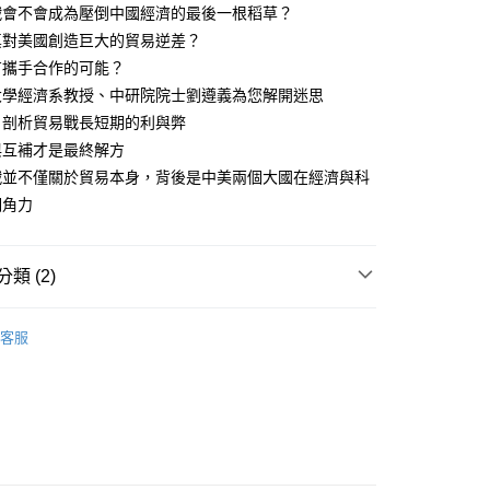
戰會不會成為壓倒中國經濟的最後一根稻草？
真對美國創造巨大的貿易逆差？
有攜手合作的可能？
大學經濟系教授、中研院院士劉遵義為您解開迷思
，剖析貿易戰長短期的利與弊
補才是最終解方
不僅關於貿易本身，背後是中美兩個大國在經濟與科
期角力
類 (2)
｜全站商品
客服
社會科學