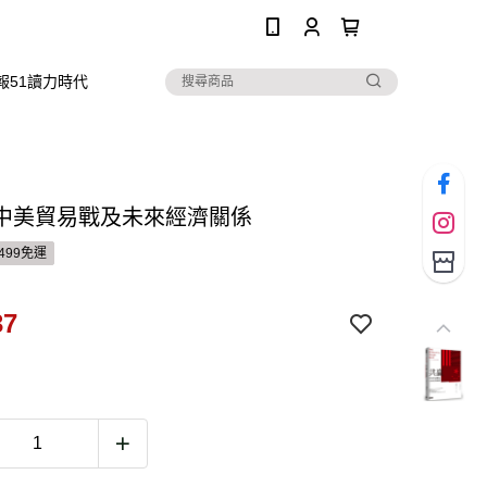
0
報51讀力時代
中美貿易戰及未來經濟關係
499免運
37