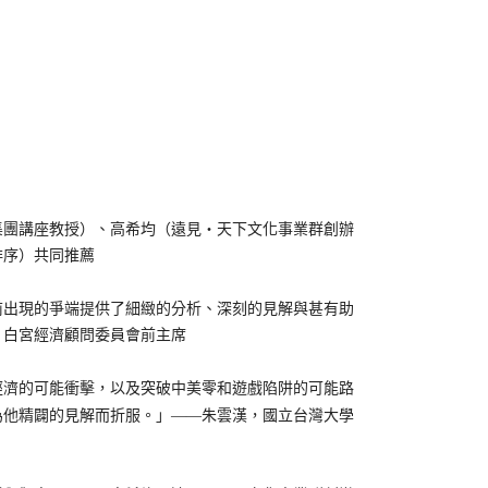
團講座教授）、高希均（遠見‧天下文化事業群創辦
排序）共同推薦
出現的爭端提供了細緻的分析、深刻的見解與甚有助
經濟學教授，白宮經濟顧問委員會前主席
濟的可能衝擊，以及突破中美零和遊戲陷阱的可能路
為他精闢的見解而折服。」——朱雲漢，國立台灣大學