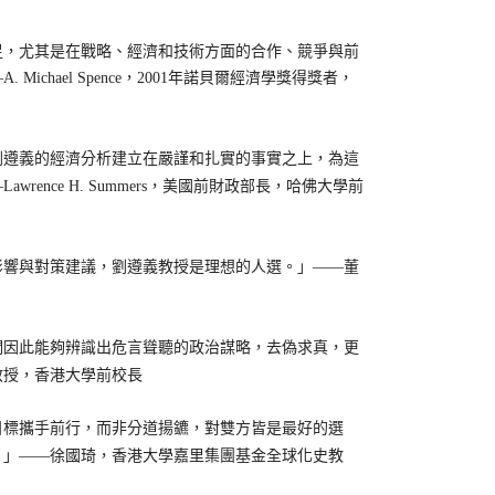
，尤其是在戰略、經濟和技術方面的合作、競爭與前
hael Spence，2001年諾貝爾經濟學獎得獎者，
遵義的經濟分析建立在嚴謹和扎實的事實之上，為這
nce H. Summers，美國前財政部長，哈佛大學前
響與對策建議，劉遵義教授是理想的人選。」——董
因此能夠辨識出危言聳聽的政治謀略，去偽求真，更
教授，香港大學前校長
標攜手前行，而非分道揚鑣，對雙方皆是最好的選
。」——徐國琦，香港大學嘉里集團基金全球化史教
》