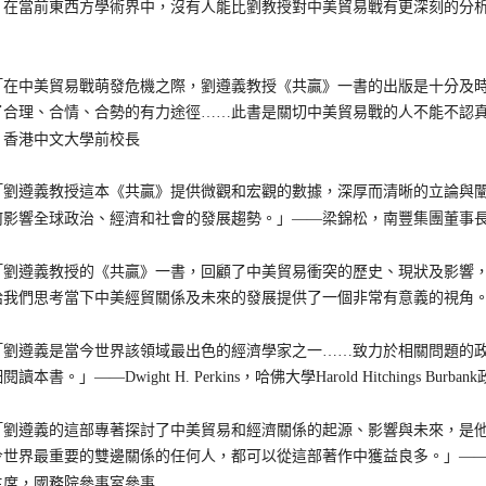
當前東西方學術界中，沒有人能比劉教授對中美貿易戰有更深刻的分析
中美貿易戰萌發危機之際，劉遵義教授《共贏》一書的出版是十分及時
了合理、合情、合勢的有力途徑……此書是關切中美貿易戰的人不能不認
，香港中文大學前校長
遵義教授這本《共贏》提供微觀和宏觀的數據，深厚而清晰的立論與闡
何影響全球政治、經濟和社會的發展趨勢。」——梁錦松，南豐集團董事
遵義教授的《共贏》一書，回顧了中美貿易衝突的歷史、現狀及影響，
給我們思考當下中美經貿關係及未來的發展提供了一個非常有意義的視角
遵義是當今世界該領域最出色的經濟學家之一……致力於相關問題的政
讀本書。」——Dwight H. Perkins，哈佛大學Harold Hitchings 
遵義的這部專著探討了中美貿易和經濟關係的起源、影響與未來，是他
今世界最重要的雙邊關係的任何人，都可以從這部著作中獲益良多。」—
主席，國務院參事室參事