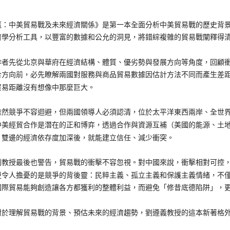
贏：中美貿易戰及未來經濟關係》是第一本全面分析中美貿易戰的歷史背
濟學分析工具，以豐富的數據和公允的洞見，將錯綜複雜的貿易戰闡釋得
先從北京與華府在經濟結構、體質、優劣勢與發展方向等角度，回顧衝
合方向前，必先瞭解兩國對服務與商品貿易數據因估計方法不同而產生差
貿易距離沒有想像中那麼巨大。
競爭不容迴避，但兩國領導人必須認清，位於太平洋東西兩岸、全世界
中美經貿合作是潛在的正和博弈，透過合作與資源互補（美國的能源、土
。雙邊的經濟依存度加深後，就能建立信任、減少衝突。
授最後也警告，貿易戰的衝擊不容忽視。對中國來說，衝擊相對可控，
更令人擔憂的是競爭的背後靈：民粹主義、孤立主義和保護主義情緒，不
國際貿易能夠創造讓各方都獲利的整體利益，而避免「修昔底德陷阱」，
理解貿易戰的背景、預估未來的經濟趨勢，劉遵義教授的這本新著格外