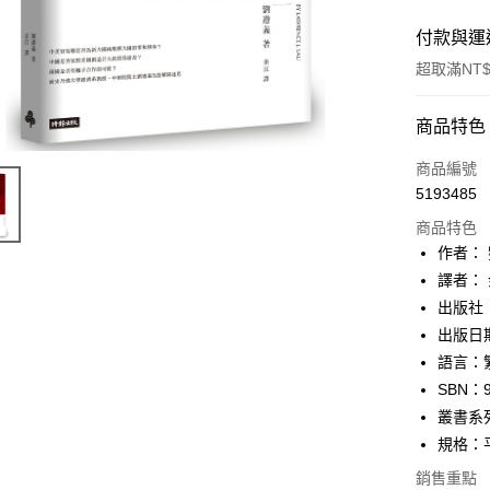
付款與運
超取滿NT$
付款方式
商品特色
信用卡一
商品編號
5193485
ATM付款
商品特色
作者：
運送方式
譯者：
出版社
付款後全
出版日期：
每筆NT$6
語言：
付款後7-1
SBN：9
每筆NT$6
叢書系列
規格：平裝
宅配
銷售重點
每筆NT$1