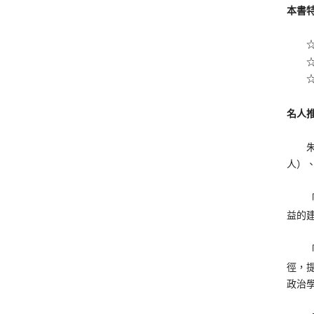
本書
☆ 
☆ 
☆ 
名人
朱雲
人）
「作
益的建
「這
徑，
政治