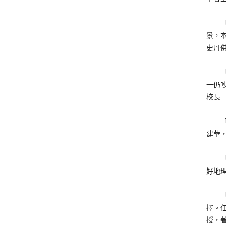
「若
景，本
史丹
「如
一仍吵
校長
「中
建華
「劉
好地
「劉
擇。
授，