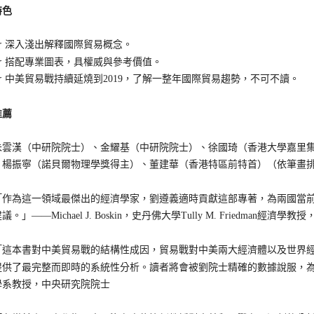
特色
深入淺出解釋國際貿易概念。
搭配專業圖表，具權威與參考價值。
中美貿易戰持續延燒到2019，了解一整年國際貿易趨勢，不可不讀。
推薦
漢（中研院院士）、金耀基（中研院院士）、徐國琦（香港大學嘉里集
、楊振寧（諾貝爾物理學獎得主）、董建華（香港特區前特首）（依筆畫
為這一領域最傑出的經濟學家，劉遵義適時貢獻這部專著，為兩國當前
議。」——Michael J. Boskin，史丹佛大學Tully M. Friedman
本書對中美貿易戰的結構性成因，貿易戰對中美兩大經濟體以及世界經
提供了最完整而即時的系統性分析。讀者將會被劉院士精確的數據說服，
學系教授，中央研究院院士