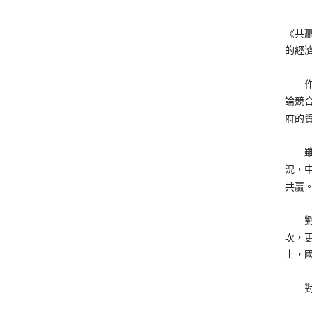
《共
的經
作者
論競
府的
雖然
況，
共贏
劉教
次，
上，
對於