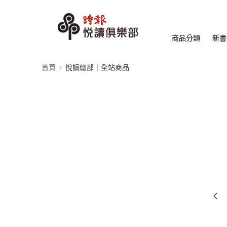
商品分類
新書
首頁
悅讀總部｜全站商品