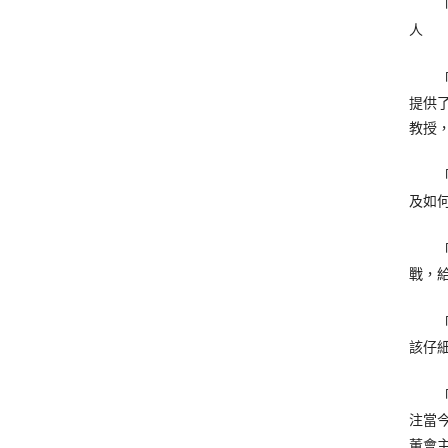
「在
人
「在
提供
教授
「劉
及如
「劉
戰，
「劉
該仔細閱
「劉
注當
董會