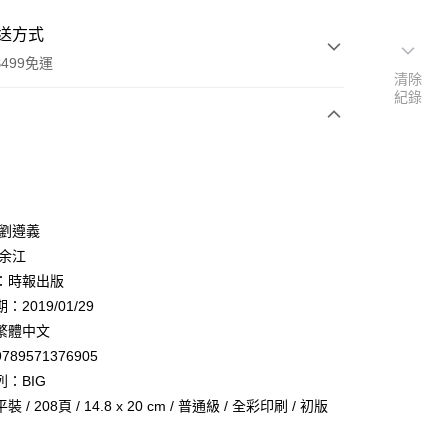
送方式
499免運
清除
紀錄
次付款
 劉遵義
 余江
：時報出版
家取貨
2019/01/29
0，滿NT$499(含以上)免運費
繁體中文
1取貨
789571376905
0，滿NT$499(含以上)免運費
：BIG
 / 208頁 / 14.8 x 20 cm / 普通級 / 全彩印刷 / 初版
00，滿NT$499(含以上)免運費