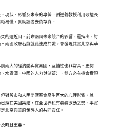
景、現狀、影響及未來的專著。劉遵義教授利用最擅長
清晰易懂，幫助讀者去偽存真。
突的遠近因、前瞻兩國未來競合的影響，還指出，討
距。兩國政府若能就此達成共識，會發現其實北京與華
前兩大的經濟體與貿易國，互補性也非常高。更何
地、水資源，中國的人力與儲蓄），雙方必有機會實現
但對股市和人民幣匯率會產生巨大的心理影響。其
僅已經在美國集結，在全世界也有蠢蠢欲動之勢。事實
更是北京與華府領導人的共同責任。
及時且重要。