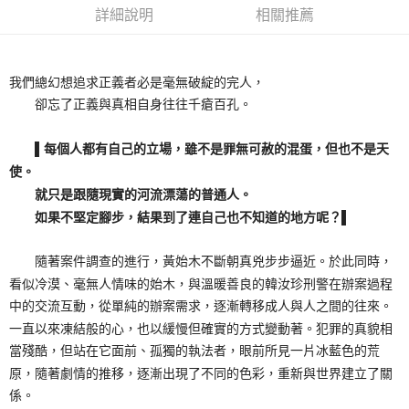
詳細說明
相關推薦
我們總幻想追求正義者必是毫無破綻的完人，
卻忘了正義與真相自身往往千瘡百孔。
▌每個人都有自己的立場，雖不是罪無可赦的混蛋，但也不是天
使。
就只是跟隨現實的河流漂蕩的普通人。
如果不堅定腳步，結果到了連自己也不知道的地方呢？▌
隨著案件調查的進行，黃始木不斷朝真兇步步逼近。於此同時，
看似冷漠、毫無人情味的始木，與溫暖善良的韓汝珍刑警在辦案過程
中的交流互動，從單純的辦案需求，逐漸轉移成人與人之間的往來。
一直以來凍結般的心，也以緩慢但確實的方式變動著。犯罪的真貌相
當殘酷，但站在它面前、孤獨的執法者，眼前所見一片冰藍色的荒
原，隨著劇情的推移，逐漸出現了不同的色彩，重新與世界建立了關
係。