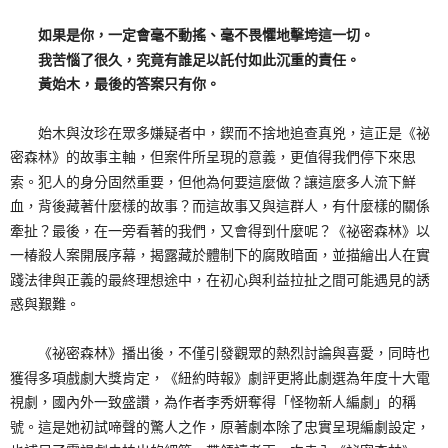
如果是你，一定會毫不動搖、毫不畏懼地擊垮這一切。
我苦惱了很久，究竟有誰足以託付如此沉重的責任。
黃始木，最後的答案只有你。
始木與汝珍在眾多嫌疑者中，鍥而不捨地追查真兇，這正是《祕
密森林》的故事主軸，但案件所呈現的意義，更值得我們停下來思
索。犯人的身分固然重要，但他為何要這麼做？讓這麼多人流下鮮
血，背後藏著什麼樣的故事？而這故事又與這群人，有什麼樣的關係
牽扯？最後，在一旁看著的我們，又會得到什麼呢？《祕密森林》以
一椿殺人案開展序幕，揭露藏於體制下的腐敗暗面，並描繪出人在實
踐法律與正義的最終理想途中，在初心與利益拉扯之間可能遇見的誘
惑與艱難。
《祕密森林》播出後，不僅引發觀眾的熱烈討論與喜愛，同時也
獲得多項戲劇大獎肯定，《紐約時報》劇評更將此劇選為年度十大電
視劇，國內外一致盛讚，為作者李秀妍奪得「怪物新人編劇」的稱
號。這是她初試啼聲的驚人之作，原著劇本除了忠實呈現編劇設定，