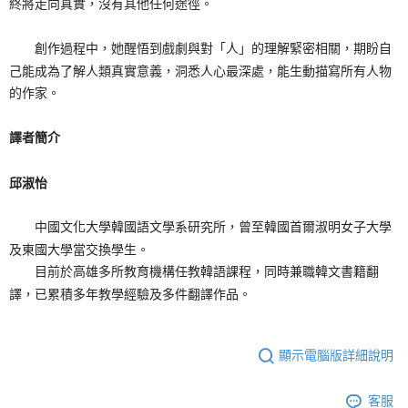
終將走向真實，沒有其他任何途徑。
創作過程中，她醒悟到戲劇與對「人」的理解緊密相關，期盼自
己能成為了解人類真實意義，洞悉人心最深處，能生動描寫所有人物
的作家。
譯者簡介
邱淑怡
中國文化大學韓國語文學系研究所，曾至韓國首爾淑明女子大學
及東國大學當交換學生。
目前於高雄多所教育機構任教韓語課程，同時兼職韓文書籍翻
譯，已累積多年教學經驗及多件翻譯作品。
顯示電腦版詳細說明
客服