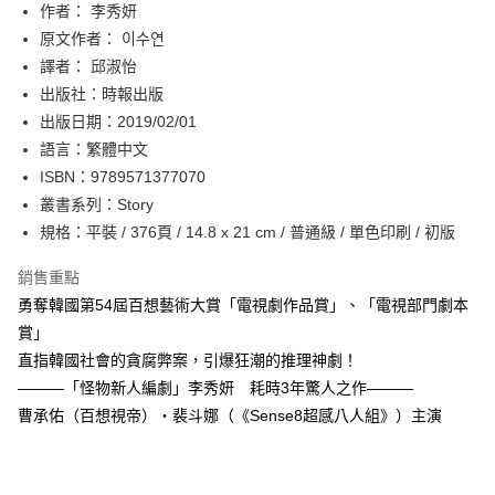
作者： 李秀妍
付款後全家取貨
原文作者： 이수연
每筆NT$60，滿NT$499(含以上)免運費
譯者： 邱淑怡
付款後7-11取貨
出版社：時報出版
每筆NT$60，滿NT$499(含以上)免運費
出版日期：2019/02/01
語言：繁體中文
宅配
ISBN：9789571377070
每筆NT$100，滿NT$499(含以上)免運費
叢書系列：Story
規格：平裝 / 376頁 / 14.8 x 21 cm / 普通級 / 單色印刷 / 初版
銷售重點
勇奪韓國第54屆百想藝術大賞「電視劇作品賞」、「電視部門劇本
賞」
直指韓國社會的貪腐弊案，引爆狂潮的推理神劇！
———「怪物新人編劇」李秀妍 耗時3年驚人之作———
曹承佑（百想視帝）‧裴斗娜（《Sense8超感八人組》）主演