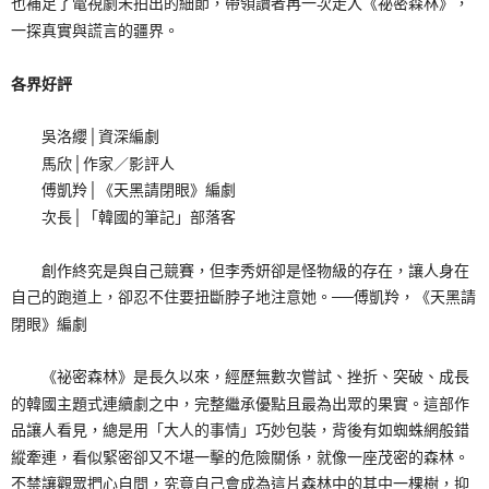
也補足了電視劇未拍出的細節，帶領讀者再一次走入《祕密森林》，
一探真實與謊言的疆界。
各界好評
吳洛纓│資深編劇
馬欣│作家／影評人
傅凱羚│《天黑請閉眼》編劇
次長│「韓國的筆記」部落客
創作終究是與自己競賽，但李秀妍卻是怪物級的存在，讓人身在
自己的跑道上，卻忍不住要扭斷脖子地注意她。──傅凱羚，《天黑請
閉眼》編劇
《祕密森林》是長久以來，經歷無數次嘗試、挫折、突破、成長
的韓國主題式連續劇之中，完整繼承優點且最為出眾的果實。這部作
品讓人看見，總是用「大人的事情」巧妙包裝，背後有如蜘蛛網般錯
縱牽連，看似緊密卻又不堪一擊的危險關係，就像一座茂密的森林。
不禁讓觀眾捫心自問，究竟自己會成為這片森林中的其中一棵樹，抑