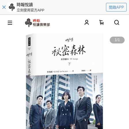
時報悅讀
開啟APP
立刻使用官方APP
0
1
/
1