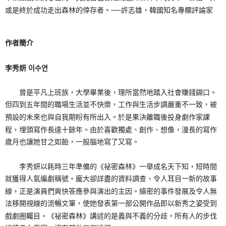
或是終於成功走出森林的倖存者。──許志雄，韓國知名專欄評論家
作者簡介
李秀妍 이수연
曾是平凡上班族，大學畢業後，理所當然地踏入社會賺錢餬口。
但四到五年間的職場生活並不快樂，工作與生活步調嚴重不一致，被
預設的未來也與自我期盼有所出入。於是果決離職後投身劇作家課
程，埋頭寫作長達十餘年。由於喜歡獨處、創作、想像，漫長的寫作
歲月也讓她甘之如飴，一股腦地寫了又寫。
李秀妍以耗時三年準備的《祕密森林》一舉成名天下知，短時間
就獲得人氣編劇稱號。龐大卻詳盡的資料調查、令人耳目一新的故事
線，正是演員們爽快答應參與演出的主因。縝密的事件發展及令人無
法移開視線的流暢文筆，使她發表第一部公開作品即以新秀之姿受到
戲劇圈矚目。《祕密森林》講述的是義與不義的分歧，所有人的步伐