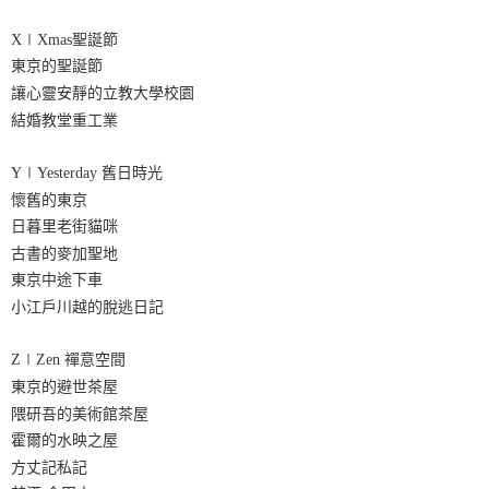
X∣Xmas聖誕節
東京的聖誕節
讓心靈安靜的立教大學校園
結婚教堂重工業
Y∣Yesterday 舊日時光
懷舊的東京
日暮里老街貓咪
古書的麥加聖地
東京中途下車
小江戶川越的脫逃日記
Z∣Zen 禪意空間
東京的避世茶屋
隈研吾的美術館茶屋
霍爾的水映之屋
方丈記私記