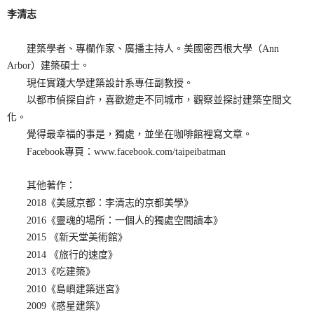
李清志
建築學者、專欄作家、廣播主持人。美國密西根大學（Ann
Arbor）建築碩士。
現任實踐大學建築設計系專任副教授。
以都市偵探自許，喜歡遊走不同城市，觀察並探討建築空間文
化。
覺得最幸福的事是，獨處，並坐在咖啡館裡寫文章。
Facebook專頁：www.facebook.com/taipeibatman
其他著作：
2018《美感京都：李清志的京都美學》
2016《靈魂的場所：一個人的獨處空間讀本》
2015 《新天堂美術館》
2014 《旅行的速度》
2013《吃建築》
2010《島嶼建築迷宮》
2009《惑星建築》