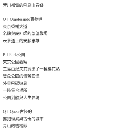
荒川都電的飛鳥山春遊
O∣Omotesando表參道
東京香榭大道
名牌與設計師的慾望戰場
表參道上的安藤忠雄
P∣Park公園
東京公園觀察
三島由紀夫其實患了一種櫻花熱
雙象公園的懷舊回憶
外星飛碟遊具
一時集合場所
公園划船與人生夢境
Q∣Queer古怪的
擁抱怪異與古奇的城市
青山的機械獸