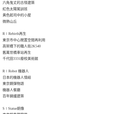
六角鬼丈的古怪建築
紅色太陽駕訓班
黃色起司中的小屋
微熱山丘
R∣Rebirth再生
東京市中心閒置空間再利用
高架橋下的職人街2K540
舊萬世橋車站再生
千代田3331廢校美術館
R∣Robot 機器人
日本的機器人情結
東京鋼彈物語
機器人餐廳
百年鍋爐建築
S∣Statue銅像