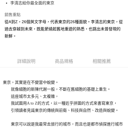
李清志給你最全面的東京
付款後全家取貨
每筆NT$60，滿NT$499(含以上)免運費
銷售重點
從A到Z，26個英文字母，代表東京的26種面貌。李清志的東京，從
付款後7-11取貨
過去穿越到未來，既能縈繞起舊地重遊的熟悉，也跳出未曾發現的
每筆NT$60，滿NT$499(含以上)免運費
新鮮。
宅配
每筆NT$100，滿NT$499(含以上)免運費
詳細說明
商品規格
相關推薦
東京，其實是在不變當中蛻變。
就像細胞的新陳代謝一般，不斷在舊細胞的基礎上重生。
這座城市太多元、太複雜，
我試圖用A to Z的方式，以一種近乎拼圖的方式來書寫東京，
引領讀者見識東京的傳統與前衛、科技與自然、改造與蛻變。
東京可以說是我最常去旅行的城市，而且也是都市偵探進行城市