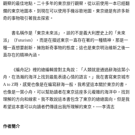
觀察的最佳地點。二十多年的東京旅行觀察，從以前使用一本已經翻
爛的東京地圖本，到現在可以使用手機谷歌地圖，東京總是有許多新
奇的事物吸引著我去探索。
書名稱作是「東京未來派」，談的不是義大利歷史上的「未來
派」（Futurism），而是在描述東京一直存在著的一種精神，那是一
種一直想要創新，擁抱新奇事物的態度；這也是東京明治維新之後一
直存在的精神內涵。
《編舟記》裡的總編輯曾對主角說：「人類就是通過辭海這葉小
舟，在浩瀚的海洋上找到最能表達心情的語言。」我在書寫東京城市
A to Z時，感覺也像是在編寫辭海一般，我希望這本關於東京的書，
也像是一葉小舟，可以幫助讀者在東京這座多元複雜的海洋中，找到
理解的方向和線索。我不敢說這本書包含了東京的總總面向，但是我
希望這本書可以向讀者們傳達出我所理解的東京。──李清志
作者簡介