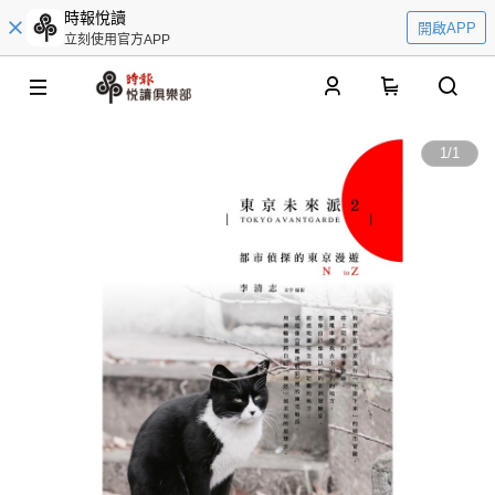
時報悅讀
開啟APP
立刻使用官方APP
0
1
/
1