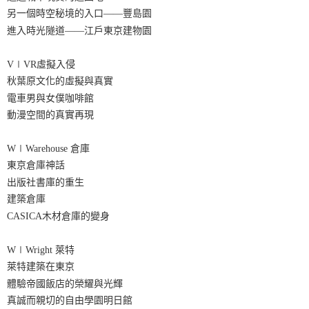
另一個時空秘境的入口——豐島園
進入時光隧道——江戶東京建物園
V∣VR虛擬入侵
秋葉原文化的虛擬與真實
電車男與女僕咖啡館
動漫空間的真實再現
W∣Warehouse 倉庫
東京倉庫神話
出版社書庫的重生
建築倉庫
CASICA木材倉庫的變身
W∣Wright 萊特
萊特建築在東京
體驗帝國飯店的榮耀與光輝
真誠而親切的自由學園明日館