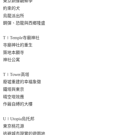
東京銅像觀察學
約束的犬
烏龍派出所
鋼彈、恐龍與西鄉隆盛
T∣Temple寺廟神社
寺廟神社的重生
築地本願寺
神社公寓
T∣Tower高塔
廢墟重建的幸福象徵
鐵塔與東京
晴空塔效應
作繭自縛的大樓
U∣Utopia烏托邦
東京桃花源
逃避城市現實的遊園地