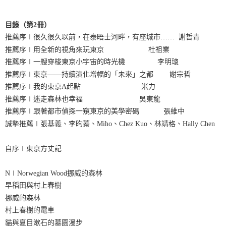
目錄（第2冊）
推薦序∣很久很久以前，在泰晤士河畔，有座城市…… 謝哲青
推薦序∣用全新的視角來玩東京 杜祖業
推薦序∣一艘穿梭東京小宇宙的時光機 李明璁
推薦序∣東京——持續演化增幅的「未來」之都 謝宗哲
推薦序∣我的東京A起點 米力
推薦序∣迷走森林也幸福 吳東龍
推薦序∣跟著都市偵探一窺東京的美學密碼 張維中
誠摯推薦∣張基義、李昀蓁、Miho、Chez Kuo、林靖格、Hally Chen
自序∣東京方丈記
N∣Norwegian Wood挪威的森林
早稻田與村上春樹
挪威的森林
村上春樹的電車
貓與夏目漱石的墓園漫步