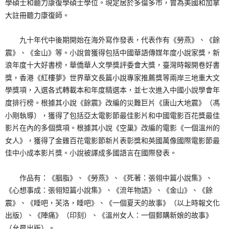
學碩士和聽力康復學碩士學位。現定居於多倫多市，曾為美國和加拿
大註冊聽力康復師。
九十年代中後期開始在海外寫作發表，代表作有《勞燕》、《餘
震》、《金山》等。小說曾獲得包括中國華語傳媒年度小說家獎，新
浪年度十大好書榜，華僑華人文學獎評委會大獎，臺灣時報開卷好書
獎，香港《紅樓夢》世界華文長篇小說專家推薦獎等兩岸三地重大文
學獎項，入選各式轉載本和年度精選本，並七次進入中國小說學會年
度排行榜。根據其小說《餘震》改編的災難巨片《唐山大地震》（馮
小剛執導），獲得了包括亞太電影節最佳影片和中國電影百花獎最佳
影片在內的多個獎項。根據其小說《空巢》改編的電影《一個溫州的
女人》，獲得了金雞百花電影節新片表彰獎和英國萬像國際電影節最
佳中小成本影片獎。小說被譯成多國語言在國際發表。
作品有：《胭脂》、《勞燕》、《死著：張翎中篇小說集》、
《心想事成：張翎短篇小說集》、《流年物語》、《金山》、《餘
震》、《睡吧，芙洛，睡吧》、《一個夏天的故事》（以上時報文化
出版）、《陣痛》（印刻）、《溫州女人：一個郵購新娘的故事》
（允晨出版）。