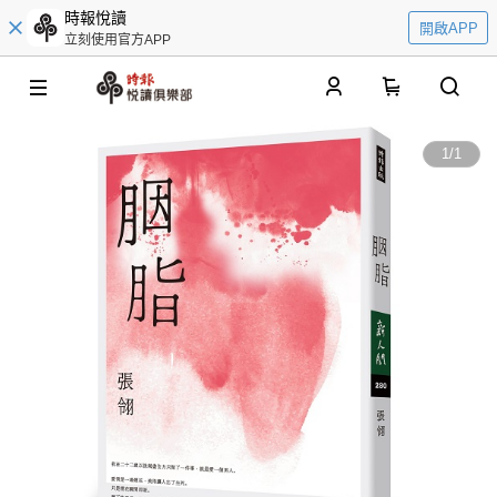
時報悅讀
開啟APP
立刻使用官方APP
0
1
/
1