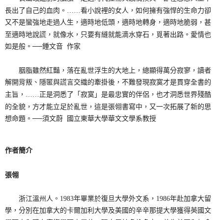
長出了自己的血肉。……看小說裡的女人，如何擁有強悍的生命力卻
又不是蠻強地走過人生，適時地低頭，適時地轉身，適時地脆弱，甚
至適時地說謊，就像水，只要有縫就能滴水穿石，覓著出路。愛情也
如是般。──鍾文音 作家
胭脂雖然紅豔，落在亂世浮生的大地上，總顯得萬分寂寥，讀者
解開背叛、隱匿與謊言交織的牽掛後，不難發現寂寞才是貫穿全書的
主旨，……正是洞悉了「寂寞」是最忠實的伴侶，也才洞悉世界殘酷
的全貌，方才能立足於亂世，這是張翎書寫中，又一次拓展了新的思
想命題。──須文蔚 國立東華大學華文文學系教授
作者簡介
張翎
浙江溫州人。1983年畢業於復旦大學外文系，1986年赴加拿大留
學，分別在加拿大的卡爾加利大學及美國的辛辛那提大學獲得英國文