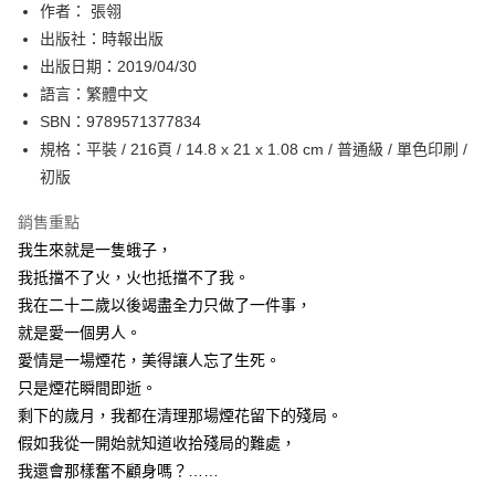
作者： 張翎
付款後全家取貨
出版社：時報出版
每筆NT$60，滿NT$499(含以上)免運費
出版日期：2019/04/30
付款後7-11取貨
語言：繁體中文
每筆NT$60，滿NT$499(含以上)免運費
SBN：9789571377834
規格：平裝 / 216頁 / 14.8 x 21 x 1.08 cm / 普通級 / 單色印刷 /
宅配
初版
每筆NT$100，滿NT$499(含以上)免運費
銷售重點
我生來就是一隻蛾子，
我抵擋不了火，火也抵擋不了我。
我在二十二歲以後竭盡全力只做了一件事，
就是愛一個男人。
愛情是一場煙花，美得讓人忘了生死。
只是煙花瞬間即逝。
剩下的歲月，我都在清理那場煙花留下的殘局。
假如我從一開始就知道收拾殘局的難處，
我還會那樣奮不顧身嗎？……