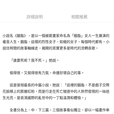
詳細說明
相關推薦
小說名《胭脂》，是以一個被窮畫家命名為「胭脂」女人一生展演的
複音人生。胭脂，這樣的烈性女子，如蛾的女子，每個時代都有。小
說往時間的故事軸線走，揭開的其實更多是時代的流轉哀歌。
「誰要死呢？我不死。」她說。
倔得很，又倔得很有力氣，命運好壞自己的事。
這是張翎最長的中篇小說，她說：「這裡的胭脂，不是戲子交際
花臉頰上的那層紅粉，而是行走在死亡隧道中的人猝然發現的一絲逃
生光亮，是哀鴻遍野的亂世中的一丁點溫潤和體恤。」
全書分為上、中、下三篇，三個故事看似獨立，卻以一幅畫作串