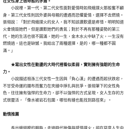
在女性身上宿命般的矛盾。
小說裡，第一代、第二代女性面對愛情時如飛蛾撲火那般奮不顧
身，第三代女性則因外婆與母親的遭遇而恐懼愛情，選擇不去燃燒。
張翎說：「對於飛蛾撲火的女人，我不知該讚歎還是疼惜，明明知道
火會燒毀她們，但是讚歎她們的勇氣；對於不再有那種姿勢的第三
代，她的生活也很不圓滿，她的一生，金木水火中缺了火，一生沒有
燃燒過，這也是缺憾。我給出了兩種選擇，是的，哪一種都不圓
滿。」
★寫出女性在動盪的大時代裡看似柔弱，實則擁有強韌的生命
力。
小說描述祖孫三代女性一生因與「負心漢」的遭遇而起伏跌宕，
不甘受命運的擺布而奮力在夾縫中掙扎與抗爭。張翎筆下的女性角
色，往往擁有強悍的生命力，卻不以強悍的方式呈現，女人生存的方
式很靈活，「像水被岩石包圍，哪怕有縫也能找到路徑來」。
動情推薦
長出蛾翅膀的胭脂，走過時代挫傷與感情撲火，卻在惡意人生中