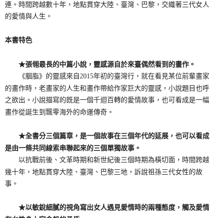
連。時間跨越數十年，地點貫穿大陸、臺灣、巴黎，交織著三代女人
的愛情與人生。
本書特色
★張翎最長的中篇小說，靈感源自於來臺偶然看到的畫作。
《胭脂》的靈感來自2015年初的臺灣行，就在看見某位前輩畫家
的畫作時，老畫家的人生和畫作帶給作家巨大的靈感，小說題目也呼
之欲出。小說描寫的既是一個千迴百轉的愛情故事，也可看成是一幅
畫作從誕生到飄零海外的命運傳奇。
★全書分三個篇章，是一個故事在三個年代的延展，也可以看成
是由一條共同線索串聯起來的三個單獨故事。
以抗戰前後、文革時期和新世紀後三個時期為橫切面，時間跨越
幾十年，地點貫穿大陸、臺灣、巴黎三地，訴說祖孫三代女性的故
事。
★以敏銳細膩的視角寫出女人遇見愛情時的兩種態度，觸及愛情