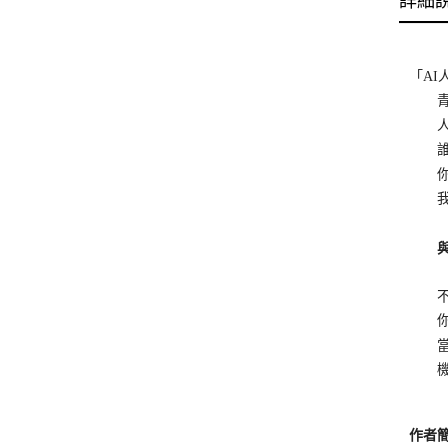
詳細
「A
青年
人類
誰會
你是
我們
與機
不久
你該
當人
機器
作者