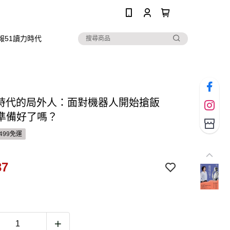
0
報51讀力時代
I時代的局外人：面對機器人開始搶飯
準備好了嗎？
499免運
37