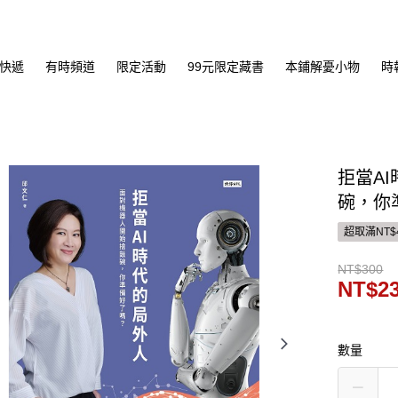
快遞
有時頻道
限定活動
99元限定藏書
本鋪解憂小物
時
拒當A
碗，你
超取滿NT$
NT$300
NT$2
數量