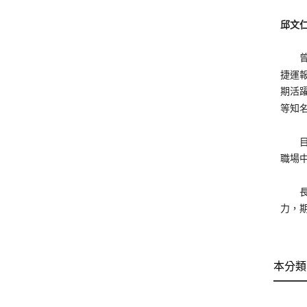
邱文
曾任1
捷運
期活躍
等知
目前
職場
長期
力，
本分類