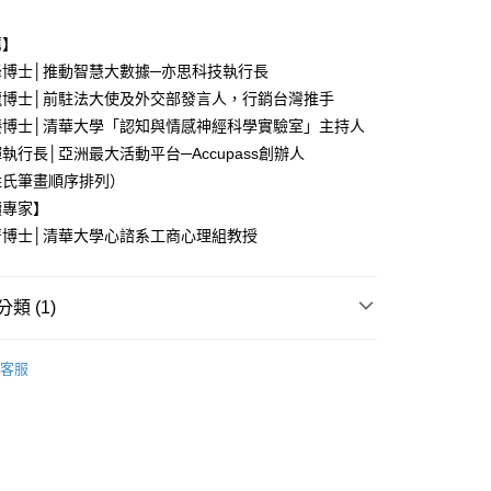
00，滿NT$499(含以上)免運費
薦】
士│推動智慧大數據─亦思科技執行長
士│前駐法大使及外交部發言人，行銷台灣推手
士│清華大學「認知與情感神經科學實驗室」主持人
長│亞洲最大活動平台─Accupass創辦人
筆畫順序排列）
讀專家】
士│清華大學心諮系工商心理組教授
類 (1)
｜全站商品
客服