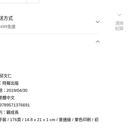
送方式
清除
499免運
紀錄
次付款
 邱文仁
：時報出版
2019/04/30
家取貨
繁體中文
0，滿NT$499(含以上)免運費
9789571376691
1取貨
列：觀成長
0，滿NT$499(含以上)免運費
 / 176頁 / 14.8 x 21 x 1 cm / 普通級 / 單色印刷 / 初