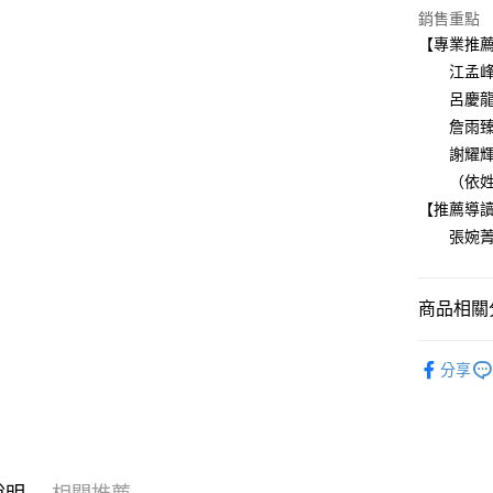
銷售重點
每筆NT$1
【專業推
江孟峰博
呂慶龍博
詹雨臻博
謝耀輝執行
（依姓氏
【推薦導
張婉菁博
商品相關分
悅讀總部
分享