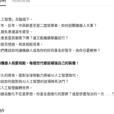
說明
相關推薦
I人工智慧」兵臨城下，
、壯年、中高齡甚至是二度就業者，如何迎戰機器人大軍？
失業潮凜冬將至，
首當其衝敗下陣？誰又能繼續華麗前行？
否想過，與其相殺見骨，
應該如何讓機器人成為你的好同事及好幫手，為你分憂解勞？
器人相愛相殺，每個世代都該補強自己的裝備！
的將來，面對全球勞動力將被AI人工智慧取代，
如何面對與AI人工智慧的這場殊死決鬥？
工智慧翻轉世界，
自動化不在是夢想，你是全面進化的那群？或是慘遭淘汰的一方……
簡介