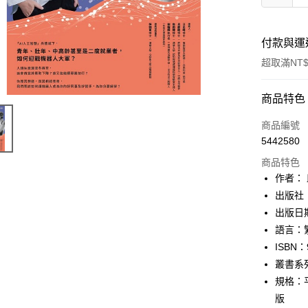
付款與運
超取滿NT$
付款方式
商品特色
信用卡一
商品編號
5442580
ATM付款
商品特色
作者：
運送方式
出版社
出版日期：
付款後全
語言：
每筆NT$6
ISBN：
付款後7-1
叢書系
每筆NT$6
規格：平裝
版
宅配