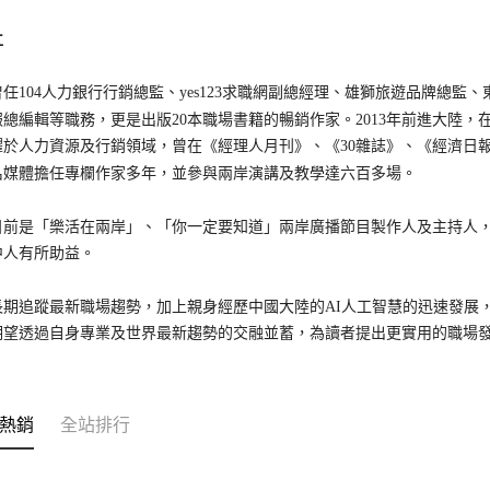
仁
04人力銀行行銷總監、yes123求職網副總經理、雄獅旅遊品牌總監、東森T
報總編輯等職務，更是出版20本職場書籍的暢銷作家。2013年前進大陸
於人力資源及行銷領域，曾在《經理人月刊》、《30雜誌》、《經濟日報》、
名媒體擔任專欄作家多年，並參與兩岸演講及教學達六百多場。
是「樂活在兩岸」、「你一定要知道」兩岸廣播節目製作人及主持人，
中人有所助益。
追蹤最新職場趨勢，加上親身經歷中國大陸的AI人工智慧的迅速發展，
期望透過自身專業及世界最新趨勢的交融並蓄，為讀者提出更實用的職場
熱銷
全站排行