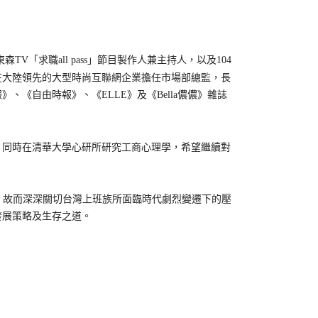
V「求職all pass」節目製作人兼主持人，以及104
，在大陸領先的大型時尚互聯網企業擔任市場部總監，長
《自由時報》、《ELLE》及《Bella儂儂》雜誌
同時在清華大學心研所研究工商心理學，希望繼續對
故而深深關切台灣上班族所面臨時代劇烈變遷下的壓
發展策略及生存之道。