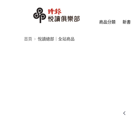
商品分類
新書
首頁
悅讀總部｜全站商品