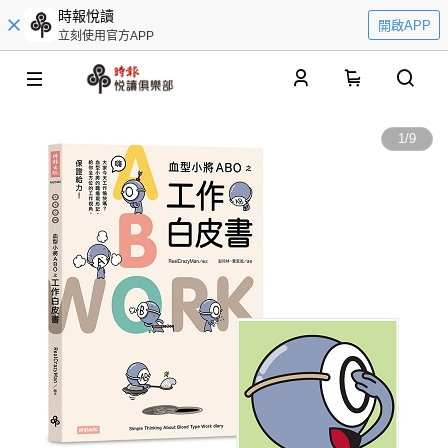
時報悅讀
開啟APP
立刻使用官方APP
0
1
/
9