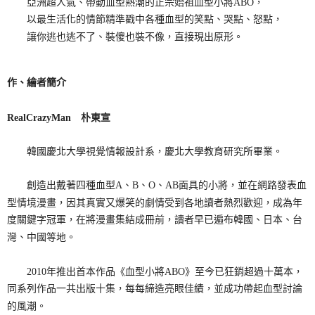
亞洲超人氣、帶動血型熱潮的正宗始祖血型小將ABO，
以最生活化的情節精準戳中各種血型的笑點、哭點、怒點，
讓你逃也逃不了、裝傻也裝不像，直接現出原形。
作、繪者簡介
RealCrazyMan 朴東宣
韓國慶北大學視覺情報設計系，慶北大學教育研究所畢業。
創造出戴著四種血型A、B、O、AB面具的小將，並在網路發表血
型情境漫畫，因其真實又爆笑的劇情受到各地讀者熱烈歡迎，成為年
度關鍵字冠軍，在將漫畫集結成冊前，讀者早已遍布韓國、日本、台
灣、中國等地。
2010年推出首本作品《血型小將ABO》至今已狂銷超過十萬本，
同系列作品一共出版十集，每每締造亮眼佳績，並成功帶起血型討論
的風潮。