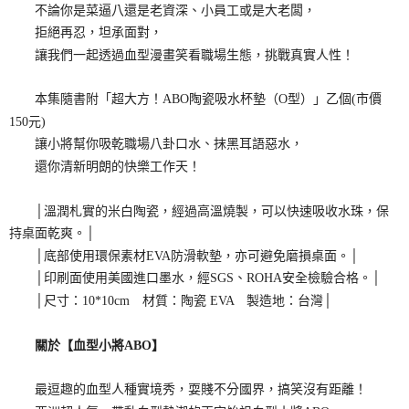
不論你是菜逼八還是老資深、小員工或是大老闆，
拒絕再忍，坦承面對，
讓我們一起透過血型漫畫笑看職場生態，挑戰真實人性！
本集隨書附「超大方！ABO陶瓷吸水杯墊（O型）」乙個(市價
150元)
讓小將幫你吸乾職場八卦口水、抹黑耳語惡水，
還你清新明朗的快樂工作天！
│溫潤札實的米白陶瓷，經過高溫燒製，可以快速吸收水珠，保
持桌面乾爽。│
│底部使用環保素材EVA防滑軟墊，亦可避免磨損桌面。│
│印刷面使用美國進口墨水，經SGS、ROHA安全檢驗合格。│
│尺寸：10*10cm 材質：陶瓷 EVA 製造地：台灣│
關於【血型小將ABO】
最逗趣的血型人種實境秀，耍賤不分國界，搞笑沒有距離！