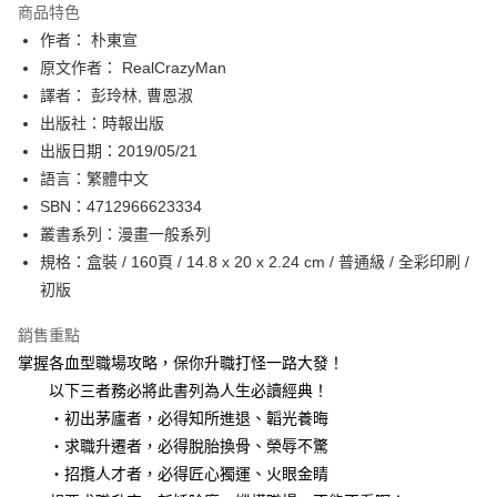
運送方式
商品特色
作者： 朴東宣
付款後全家取貨
原文作者： RealCrazyMan
每筆NT$60，滿NT$499(含以上)免運費
譯者： 彭玲林, 曹恩淑
付款後7-11取貨
出版社：時報出版
每筆NT$60，滿NT$499(含以上)免運費
出版日期：2019/05/21
語言：繁體中文
宅配
SBN：4712966623334
每筆NT$100，滿NT$499(含以上)免運費
叢書系列：漫畫一般系列
規格：盒裝 / 160頁 / 14.8 x 20 x 2.24 cm / 普通級 / 全彩印刷 /
初版
銷售重點
掌握各血型職場攻略，保你升職打怪一路大發！
以下三者務必將此書列為人生必讀經典！
‧初出茅廬者，必得知所進退、韜光養晦
‧求職升遷者，必得脫胎換骨、榮辱不驚
‧招攬人才者，必得匠心獨運、火眼金睛