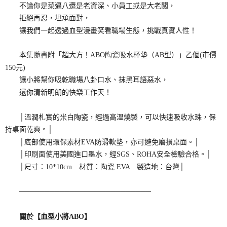
不論你是菜逼八還是老資深、小員工或是大老闆，
拒絕再忍，坦承面對，
讓我們一起透過血型漫畫笑看職場生態，挑戰真實人性！
本集隨書附「超大方！ABO陶瓷吸水杯墊（AB型）」乙個(市價
150元)
讓小將幫你吸乾職場八卦口水、抹黑耳語惡水，
還你清新明朗的快樂工作天！
│溫潤札實的米白陶瓷，經過高溫燒製，可以快速吸收水珠，保
持桌面乾爽。│
│底部使用環保素材EVA防滑軟墊，亦可避免磨損桌面。│
│印刷面使用美國進口墨水，經SGS、ROHA安全檢驗合格。│
│尺寸：10*10cm 材質：陶瓷 EVA 製造地：台灣│
──────────────────────────
關於【血型小將ABO】