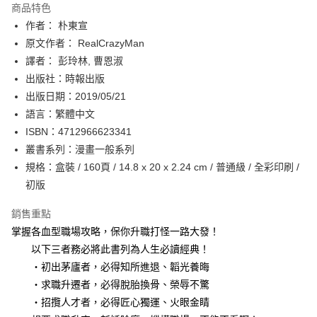
運送方式
商品特色
作者： 朴東宣
付款後全家取貨
原文作者： RealCrazyMan
每筆NT$60，滿NT$499(含以上)免運費
譯者： 彭玲林, 曹恩淑
付款後7-11取貨
出版社：時報出版
每筆NT$60，滿NT$499(含以上)免運費
出版日期：2019/05/21
語言：繁體中文
宅配
ISBN：4712966623341
每筆NT$100，滿NT$499(含以上)免運費
叢書系列：漫畫一般系列
規格：盒裝 / 160頁 / 14.8 x 20 x 2.24 cm / 普通級 / 全彩印刷 /
初版
銷售重點
掌握各血型職場攻略，保你升職打怪一路大發！
以下三者務必將此書列為人生必讀經典！
‧初出茅廬者，必得知所進退、韜光養晦
‧求職升遷者，必得脫胎換骨、榮辱不驚
‧招攬人才者，必得匠心獨運、火眼金睛