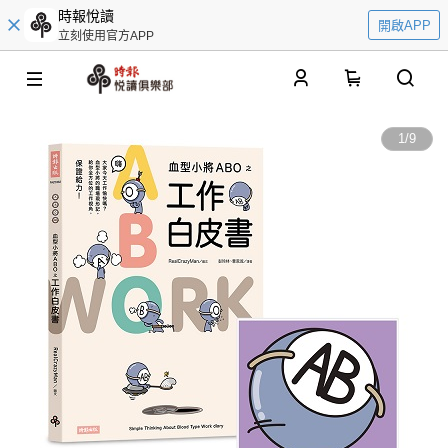
時報悅讀
開啟APP
立刻使用官方APP
0
1
/
9