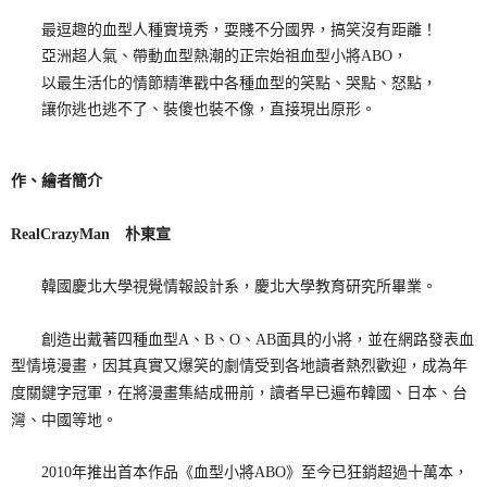
最逗趣的血型人種實境秀，耍賤不分國界，搞笑沒有距離！
亞洲超人氣、帶動血型熱潮的正宗始祖血型小將ABO，
以最生活化的情節精準戳中各種血型的笑點、哭點、怒點，
讓你逃也逃不了、裝傻也裝不像，直接現出原形。
作、繪者簡介
RealCrazyMan 朴東宣
韓國慶北大學視覺情報設計系，慶北大學教育研究所畢業。
創造出戴著四種血型A、B、O、AB面具的小將，並在網路發表血
型情境漫畫，因其真實又爆笑的劇情受到各地讀者熱烈歡迎，成為年
度關鍵字冠軍，在將漫畫集結成冊前，讀者早已遍布韓國、日本、台
灣、中國等地。
2010年推出首本作品《血型小將ABO》至今已狂銷超過十萬本，