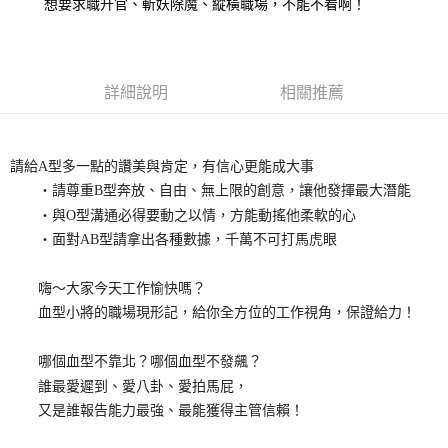
想要求職升官、斬妖除魔、縱橫職場，不能不看啊！
詳細說明
相關推薦
請給A型多一點的讚美與肯定，有信心更能成大事
‧請尊重B型奔放、自由、無上限的創意，讓他發揮最大潛能
‧與O型溝通必得要動之以情，方能動搖他柔軟的心
‧面對AB型請拿出各種數據，千萬不可打馬虎眼
嗨～大家今天工作愉快嗎？
血型小將的職場現形記，給你全方位的工作視角，保證給力！
哪個血型不靠北？哪個血型不發飆？
誰最愛遲到、愛八卦、愛拍馬屁，
又是誰報告能力最強、最能獲得主管信賴！